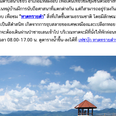
่ในตำบลน้ำเชี่ยว อำเภอแหลมงอบ เพื่อเดินเที่ยวชมชุมชนตัวอย่างที
นหมู่บ้านมีการนับถือศาสนาที่แตกต่างกัน แต่ก็สามารถอยู่ร่วมกัน
อบ เพื่อชม
“
หาดทรายดำ
”
สิ่งที่เกิดขึ้นตามธรรมชาติ โดยมีลักษณ
ะเป็นสีดำสนิท เกิดจากการยุบสลายของเศษเหมืองและเปลือกหอย
ะต้องเดินผ่านป่าชายเลนเข้าไป บริเวณหาดจะมีที่นั่งให้พักผ่อ
่เวลา 08.00-17.00 น. ดูตารางน้ำขึ้น-ลงได้ที่
เฟซบุ๊ก หาดทรายดำห