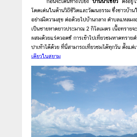
ก่อนจะเดินทางไปยัง
“บ้านน้ำเชี่ยว”
ตั้งอยู
โดดเด่นในด้านวิถีชีวิตและวัฒนธรรม ซึ่งชาวบ้านใ
อย่างมีความสุข ต่อด้วยไปบ้านกลาง ตำบลแหลมง
เป็นชายหาดยาวประมาณ 2 กิโลเมตร เนื้อทรายจ
ผสมด้วยแร่ควอตซ์ การเข้าไปเที่ยวชมหาดทรายดำจ
ปาเท้าได้ด้วย ที่นี่สามารถเที่ยวชมได้ทุกวัน ตั้งแต
เดียวในสยาม