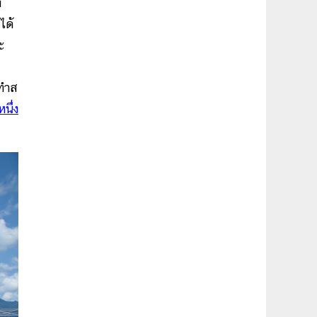
่
ได้
ะ
นทำส
นึ่ง