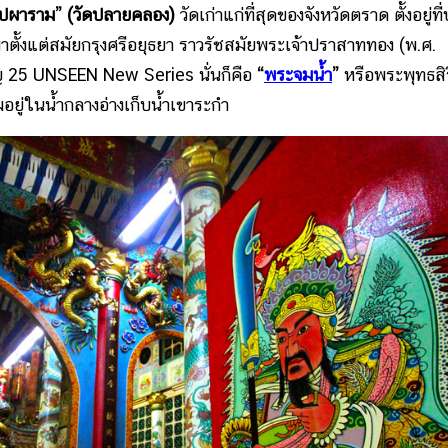
ุปผาราม” (วัดปลายคลอง)
วัดเก่าแก่ที่สุดของจังหวัดตราด ตั้งอยู่ที่
ตั้งแต่สมัยกรุงศรีอยุธยา ราวรัชสมัยพระเจ้าปราสาททอง (พ.ศ.
 25 UNSEEN New Series นั่นก็คือ
“
พระจมน้ำ
”
หรือพระพุทธสิร
มอยู่ในน้ำกลางอ่างเก็บน้ำเขาระกำ