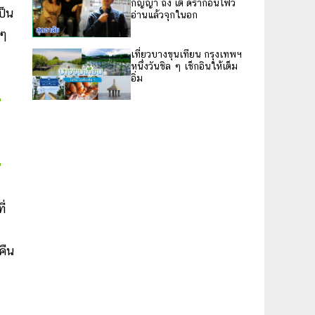
กัญญา ถึง เต้ ดราก้อนไฟว์
ป็น
อ่านแล้วจุกในอก
 ๆ
เที่ยวบางขุนเทียน กรุงเทพฯ
หนึ่งวันชิล ๆ เช็กอินให้เต็ม
อิ่ม
่
คืน