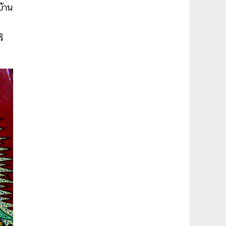
บ้าน
ิ