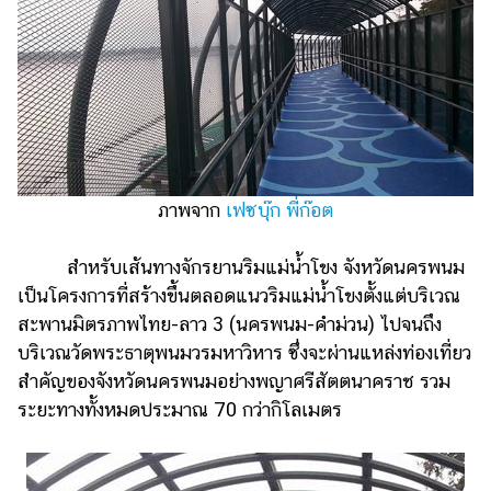
ออนไลน์
ติดต่อ
โฆษณา
แจ้ง
ปัญหา
ร่วม
งาน
ภาพจาก
เฟซบุ๊ก พี่ก๊อต
กับ
เรา
สำหรับเส้นทางจักรยานริมแม่น้ำโขง จังหวัดนครพนม
เป็นโครงการที่สร้างขึ้นตลอดแนวริมแม่น้ำโขงตั้งแต่บริเวณ
สะพานมิตรภาพไทย-ลาว 3 (นครพนม-คำม่วน) ไปจนถึง
บริเวณวัดพระธาตุพนมวรมหาวิหาร ซึ่งจะผ่านแหล่งท่องเที่ยว
สำคัญของจังหวัดนครพนมอย่างพญาศรีสัตตนาคราช รวม
ระยะทางทั้งหมดประมาณ 70 กว่ากิโลเมตร