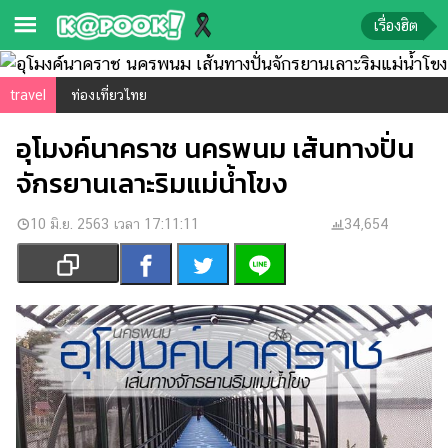
เรื่องฮิต
ข่าว-
travel
ท่องเที่ยวไทย
ความ
อุโมงค์นาคราช นครพนม เส้นทางปั่น
รู้
จักรยานเลาะริมแม่น้ำโขง
ข่าว
10 มิ.ย. 2563 เวลา 17:11:11
34,654
ข่าว
บันเทิง
ตรวจ
หวย
ผล
บอล
สด
การ