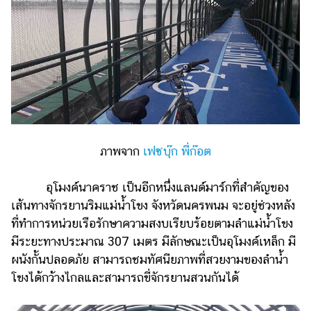
รถยนต์
บ้าน
และ
การ
ตกแต่ง
มือ
ถือ
ภาพจาก
เฟซบุ๊ก พี่ก๊อต
ราคา
ทอง
อุโมงค์นาคราช เป็นอีกหนึ่งแลนด์มาร์กที่สำคัญของ
ราคา
เส้นทางจักรยานริมแม่น้ำโขง จังหวัดนครพนม จะอยู่ช่วงหลัง
น้ำมัน
ที่ทำการหน่วยเรือรักษาความสงบเรียบร้อยตามลำแม่น้ำโขง
มีระยะทางประมาณ 307 เมตร มีลักษณะเป็นอุโมงค์เหล็ก มี
วา
ผนังกั้นปลอดภัย สามารถชมทัศนียภาพที่สวยงามของลำน้ำ
ไร
โขงได้กว้างไกลและสามารถขี่จักรยานสวนกันได้
ตี้