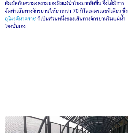
ไตล์
สัมผัสกับความงดงามของฝั่งแม่น้ำโขงมากยิ่งขึ้น จึงได้มีการ
จัดทำเส้นทางจักรยานให้ยาวกว่า 70 กิโลเมตรเลยทีเดียว ซึ่ง
ดูด
อุโมงค์นาคราช
ก็เป็นส่วนหนึ่งของเส้นทางจักรยานริมแม่น้ำ
วง
โขงนั่นเอง
ผู้
หญิง
ผู้ชาย
สุขภาพ
ท่อง
เที่ยว
สูตร
อาหาร
ง่ายๆ
ช้อป
ปิ้ง