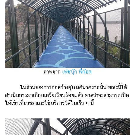
แต่งงาน
แม่
และ
เด็ก
สัตว์
เลี้ยง
Infographic
ภาพจาก
เฟซบุ๊ก พี่ก๊อต
บริการ
ในส่วนของการก่อสร้างอุโมงค์นาคราชนั้น ขณะนี้ได้
แอปฯ
กระปุก
ดำเนินการมาเกือบเสร็จเรียบร้อยแล้ว คาดว่าจะสามารถเปิด
ให้เข้าเที่ยวชมและใช้บริการได้ในเร็ว ๆ นี้
คอร์ส
ออนไลน์
เรียน
เลข