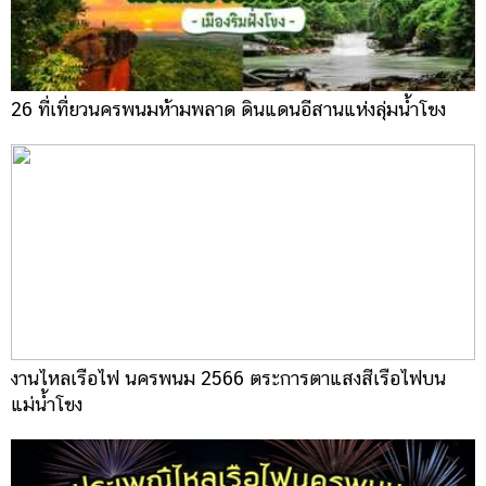
26 ที่เที่ยวนครพนมห้ามพลาด ดินแดนอีสานแห่งลุ่มน้ำโขง
งานไหลเรือไฟ นครพนม 2566 ตระการตาแสงสีเรือไฟบน
แม่น้ำโขง