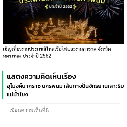
เชิญเที่ยวงานประเพณีไหลเรือไฟและงานกาชาด จังหวัด
นครพนม ประจำปี 2562
แสดงความคิดเห็นเรื่อง
อุโมงค์นาคราช นครพนม เส้นทางปั่นจักรยานเลาะริม
แม่น้ำโขง