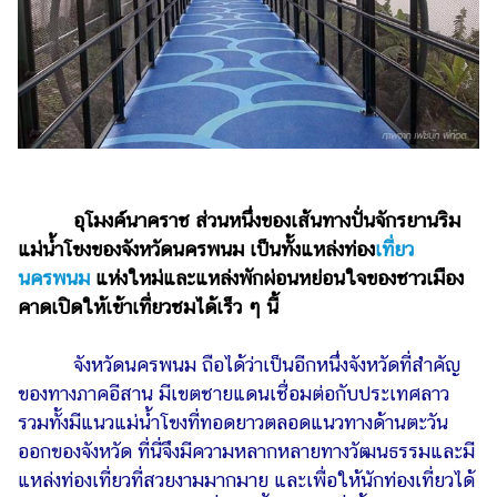
เงิน
การ
ศึกษา
บันเทิง
รูปภาพ
ดู
อุโมงค์นาคราช ส่วนหนึ่งของเส้นทางปั่นจักรยานริม
หนัง
แม่น้ำโขงของจังหวัดนครพนม เป็นทั้งแหล่งท่อง
เที่ยว
นครพนม
แห่งใหม่และแหล่งพักผ่อนหย่อนใจของชาวเมือง
Music
คาดเปิดให้เข้าเที่ยวชมได้เร็ว ๆ นี้
Station
ละคร
จังหวัดนครพนม ถือได้ว่าเป็นอีกหนึ่งจังหวัดที่สำคัญ
ของทางภาคอีสาน มีเขตชายแดนเชื่อมต่อกับประเทศลาว
บันเทิง
เกาหลี
รวมทั้งมีแนวแม่น้ำโขงที่ทอดยาวตลอดแนวทางด้านตะวัน
ออกของจังหวัด ที่นี่จึงมีความหลากหลายทางวัฒนธรรมและมี
ไลฟ์
แหล่งท่องเที่ยวที่สวยงามมากมาย และเพื่อให้นักท่องเที่ยวได้