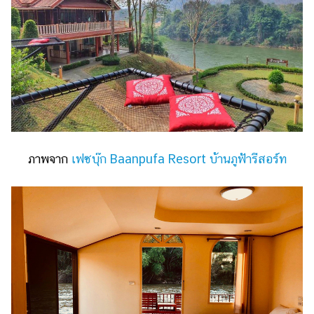
ภาพจาก
เฟซบุ๊ก Baanpufa Resort บ้านภูฟ้ารีสอร์ท