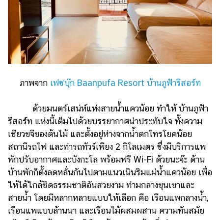
ภาพจาก
เฟซบุ๊ก Baanpufa Resort บ้านภูฟ้ารีสอร์ท
ด้วยมนตร์เสน่ห์แห่งสายน้ำแควน้อย ทำให้ บ้านภูฟ้า
รีสอร์ท แห่งนี้เต็มไปด้วยบรรยากาศน่าประทับใจ ทั้งความ
เชียวขจีของต้นไม้ และตั้งอยู่ห่างจากน้ำตกไทรโยคน้อย
สถานีรถไฟ และท่ารถทัวร์เพียง 2 กิโลเมตร ซึ่งมีบริการแพ
พักปรับอากาศและบังกะโล พร้อมฟรี Wi-Fi ด้วยนะจ๊ะ ด้าน
บ้านพักก็ตั้งลดหลั่นกันไปตามแนวเนินริมแม่น้ำแควน้อย เพื่อ
ให้ได้ใกล้ชิดธรรมชาติอันสวยงาม ท่ามกลางขุนเขาและ
สายน้ำ โดยมีหลากหลายแบบให้เลือก คือ เรือนแพกลางน้ำ,
เรือนแพแบบล้านนา และเรือนไม้ผสมผสาน ความทันสมัย