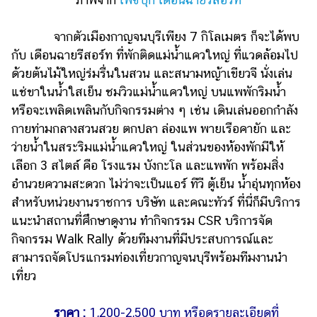
จากตัวเมืองกาญจนบุรีเพียง 7 กิโลเมตร ก็จะได้พบ
กับ เดือนฉายรีสอร์ท ที่พักติดแม่น้ำแควใหญ่ ที่แวดล้อมไป
ด้วยต้นไม้ใหญ่ร่มรื่นในสวน และสนามหญ้าเขียวจี นั่งเล่น
แช่ขาในน้ำใสเย็น ชมวิวแม่น้ำแควใหญ่ บนแพพักริมน้ำ
หรือจะเพลิดเพลินกับกิจกรรมต่าง ๆ เช่น เดินเล่นออกกำลัง
กายท่ามกลางสวนสวย ตกปลา ล่องแพ พายเรือคายัก และ
ว่ายน้ำในสระริมแม่น้ำแควใหญ่ ในส่วนของห้องพักมีให้
เลือก 3 สไตล์ คือ โรงแรม บังกะโล และแพพัก พร้อมสิ่ง
อำนวยความสะดวก ไม่ว่าจะเป็นแอร์ ทีวี ตู้เย็น น้ำอุ่นทุกห้อง
สำหรับหน่วยงานราชการ บริษัท และคณะทัวร์ ที่นี่ก็มีบริการ
แนะนำสถานที่ศึกษาดูงาน ทำกิจกรรม CSR บริการจัด
กิจกรรม Walk Rally ด้วยทีมงานที่มีประสบการณ์และ
สามารถจัดโปรแกรมท่องเที่ยวกาญจนบุรีพร้อมทีมงานนำ
เที่ยว
ราคา :
1,200-2,500 บาท หรือดูรายละเอียดที่