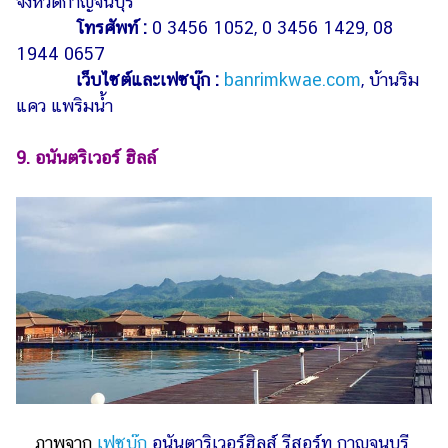
จังหวัดกาญจนบุรี
โทรศัพท์ :
0 3456 1052, 0 3456 1429, 08
1944 0657
เว็บไซต์และเฟซบุ๊ก :
banrimkwae.com
,
บ้านริม
แคว แพริมน้ำ
9. อนันตริเวอร์ ฮิลล์
ภาพจาก
เฟซบุ๊ก
อนันตาริเวอร์ฮิลส์ รีสอร์ท กาญจนบุรี