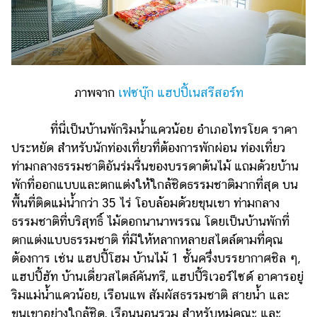
ภาพจาก
เฟซบุ๊ก แฮปปี้เนสรีสอร์ท
ที่นี่เป็นบ้านพักริมน้ำแควน้อย อำเภอไทรโยค ราคา
ประหยัด สำหรับนักท่องเที่ยวที่ต้องการพักผ่อน ท่องเที่ยว
ท่ามกลางธรรมชาติอันร่มรื่นของบรรดาต้นไม้ แถมด้วยบ้าน
พักที่ออกแบบและตกแต่งให้ใกล้ชิดธรรมชาติมากที่สุด บน
พื้นที่ติดแม่น้ำกว่า 35 ไร่ โอบล้อมด้วยขุนเขา ท่ามกลาง
ธรรมชาติที่บริสุทธิ์ ไม้ดอกนานาพรรณ โดยเป็นบ้านพักที่
ตกแต่งแบบธรรมชาติ ที่มีให้หลากหลายสไตล์ตามที่คุณ
ต้องการ เช่น แฮปปี้โฮม บ้านไม้ 1 ชั้นครึ่งบรรยากาศชิล ๆ,
แฮปปี้ฮัท บ้านเดี่ยวสไตล์คันทรี, แฮปปี้ริเวอร์ไซด์ อาคารอยู่
ริมแม่น้ำแควน้อย, เรือนแพ สัมผัสธรรมชาติ สายน้ำ และ
ขุนเขาอย่างใกล้ชิด, เรือนนอนรวม สำหรับหมู่คณะ และ