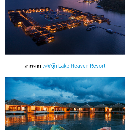
รถยนต์
บ้าน
และ
การ
ตกแต่ง
มือ
ถือ
ภาพจาก
เฟซบุ๊ก Lake Heaven Resort
ราคา
ทอง
ราคา
น้ำมัน
วา
ไร
ตี้