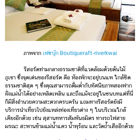
ภาพจาก
เฟซบุ๊ก Boutiqueraft-riverkwai
รีสอร์ตท่ามกลางธรรมชาติที่แวดล้อมด้วยต้นไม้
ภูเขา ซึ่งจุดเด่นของรีสอร์ต คือ ห้องพักจะอยู่บนแพ ใกล้ชิด
ธรรมชาติสุด ๆ ซึ่งคุณสามารถดื่มด่ำกับทัศนียภาพสองฟาก
ฝั่งแม่น้ำได้อย่างเพลิดเพลิน และถึงแม้จะอยู่ในชนบทแต่ที่นี่
ก็มีสิ่งอำนวยความสะดวกครบครัน แถมทางรีสอร์ตยังมี
บริการนำเที่ยวไปยังแหล่งท่องเที่ยวต่าง ๆ ในบริเวณใกล้
เคียงอีกด้วย เช่น สุสานทหารสัมพันธมิตร ทางรถไฟสาย
มรณะ สะพานข้ามแม่น้ำแคว น้ำพุร้อน และวัดถ้ำเสืออีกด้วย