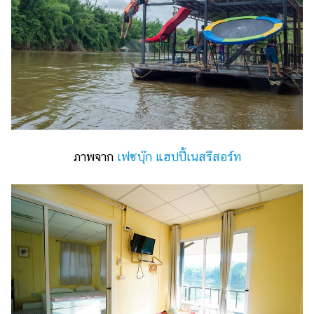
ภาพจาก
เฟซบุ๊ก แฮปปี้เนสรีสอร์ท