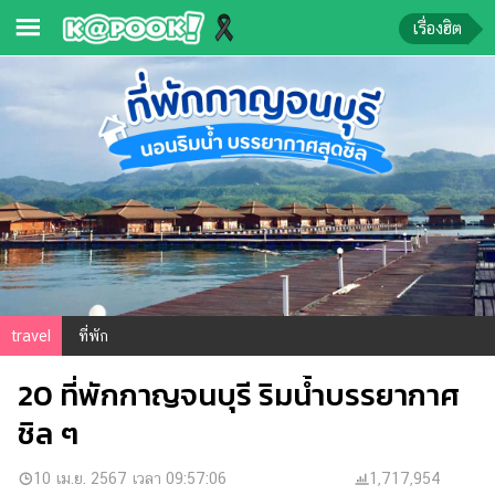
เรื่องฮิต
ข่าว-
ความ
รู้
ข่าว
ข่าว
บันเทิง
ตรวจ
travel
ที่พัก
หวย
20 ที่พักกาญจนบุรี ริมน้ำบรรยากาศ
ผล
บอล
ชิล ๆ
สด
การ
10 เม.ย. 2567 เวลา 09:57:06
1,717,954