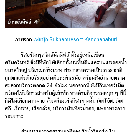
ภาพจาก
เฟซบุ๊ก Ruknamresort Kanchanaburi
รีสอร์ตหรูสไตล์มัลดีฟส์ ตั้งอยู่เหนือเขื่อน
ศรีนครินทร์ ซึ่งมีที่พักให้เลือกทั้งบนพื้นดินและบนแพลอยน้ำ
ขนาดใหญ่ บริเวณกว้างขวาง ท่ามกลางความเป็นธรรมชาติ
ถูกตกแต่งด้วยวัสดุอย่างดีและทันสมัย พร้อมสิ่งอำนวยความ
สะดวกบริการตลอด 24 ชั่วโมง นอกจากนี้ ยังมีอินเทอร์เน็ต
พร้อมให้บริการสำหรับผู้เข้าพัก ทางด้านกิจกรรมสนุก ๆ ที่นี่
ก็มีให้เลือกมากมาย ทั้งเครื่องเล่นกีฬาทางน้ำ, เจ็ตโบ๊ต, เจ็ต
สกี, เรือพาย, เรือกล้วย, บริการนำเที่ยวน้ำตก, แพอาหารลาก
รอบเกาะ
ส่วนบรรยากาศธรรมชาติของ รักน้ำรีสอร์ท ใน