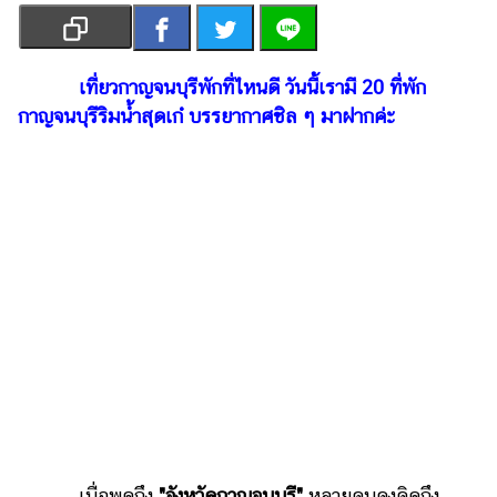
เงิน
การ
ศึกษา
เที่ยวกาญจนบุรีพักที่ไหนดี วันนี้เรามี 20 ที่พัก
กาญจนบุรีริมน้ำสุดเก๋ บรรยากาศชิล ๆ มาฝากค่ะ
บันเทิง
รูปภาพ
ดู
หนัง
Music
Station
ละคร
บันเทิง
เกาหลี
ไลฟ์
เมื่อพูดถึง
"จังหวัดกาญจนบุรี"
หลายคนคงคิดถึง