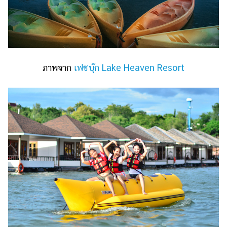
แต่งงาน
แม่
และ
เด็ก
ภาพจาก
เฟซบุ๊ก Lake Heaven Resort
สัตว์
เลี้ยง
Infographic
บริการ
แอปฯ
กระปุก
คอร์ส
ออนไลน์
เรียน
เลข