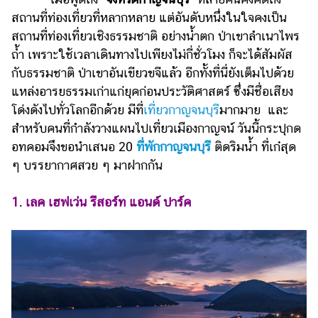
ไตล์
สถานที่ท่องเที่ยวที่หลากหลาย แต่อันดับหนึ่งในใจคงเป็น
สถานที่ท่องเที่ยวเชิงธรรมชาติ อย่างน้ำตก ป่าเขาลำเนาไพร
ดูด
วง
ถ้ำ เพราะใช้เวลาเดินทางไปเพียงไม่กี่ชั่วโมง ก็จะได้สัมผัส
กับธรรมชาติ ป่าเขาอันเขียวขจีแล้ว อีกทั้งที่นี่ยังเต็มไปด้วย
ผู้
แหล่งอารยธรรมเก่าแก่ยุคก่อนประวัติศาสตร์ ซึ่งมีชื่อเสียง
หญิง
โด่งดังไปทั่วโลกอีกด้วย มีที่
เที่ยวกาญจนบุรี
มากมาย และ
ผู้ชาย
สำหรับคนที่กำลังวางแผนไปเที่ยวเมืองกาญจน์ วันนี้กระปุกด
อทคอมจึงขอนำเสนอ 20
ที่พักกาญจนบุรี
ติดริมน้ำ ที่เก๋สุด
สุขภาพ
ๆ บรรยากาศสวย ๆ มาฝากกัน
ท่อง
เที่ยว
1. เลค เฮฟเว่น รีสอร์ท แอนด์ ปาร์ค
สูตร
อาหาร
ง่ายๆ
ช้อป
ปิ้ง