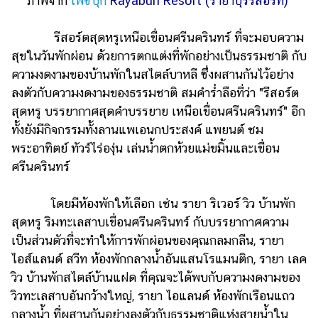
ภาพจาก
เฟซบุ๊ก
Rayaburi Resort (รายาบุรีรีสอร์ท)
รีสอร์ตสุดหรูเหนือเขื่อนศรีนครินทร์ ที่จะมอบความ
สุขในวันพักผ่อน ด้วยการตกแต่งที่พักอย่างเป็นธรรมชาติ กับ
ความงดงามของบ้านพักในสไตล์บาหลี ซึ่งผสานกันไว้อย่าง
ลงตัวกับความงดงามของธรรมชาติ สมคำร่ำลือที่ว่า "รีสอร์ต
สุดหรู บรรยากาศสุดคำบรรยาย เหนือเขื่อนศรีนครินทร์" อีก
ทั้งยังมีกิจกรรมทั้งลานแพเอนกประสงค์ แพยนต์ ชม
พระอาทิตย์ ทัวร์ไร่องุ่น เล่นน้ำตกห้วยแม่ขมิ้นและเขื่อน
ศรีนครินทร์
โดยมีห้องพักให้เลือก เช่น รายา ริเวอร์ วิว บ้านพัก
สุดหรู ริมทะเลสาบเขื่อนศรีนครินทร์ กับบรรยากาศความ
เป็นส่วนตัวที่จะทำให้การพักผ่อนของคุณกลมกลืน, รายา
ไอส์แลนด์ สวีท ห้องพักกลางน้ำอันแสนโรแมนติก, รายา เลค
วิว บ้านพักสไตล์บ้านแฝด ที่คุณจะได้พบกับความงดงามของ
วิวทะเลสาบอันกว้างใหญ่, รายา ไอแลนด์ ห้องพักเรือนแถว
กลางน้ำ ที่ผสานกันอย่างลงตัวกับธรรมชาติแห่งสายน้ำใน