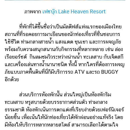
ออนไลน์
ภาพจาก
เฟซบุ๊ก Lake Heaven Resort
ติดต่อ
โฆษณา
ที่พักที่ได้ขึ้นชื่อว่าเป็นมัลดีฟส์แห่งแรกของเมืองไทย
แจ้ง
สถานที่ที่รอคอยการมาเยือนของนักท่องเที่ยวที่ชื่นชอบการ
ปัญหา
ใช้ชีวิต ท่ามกลางสายน้ำ แสงแดด ขุนเขา และการผจญภัย
ร่วม
พร้อมกับความสนุกสนานกับกิจกรรมที่หลากหลาย เช่น ล่อง
งาน
เรือยอร์ชต์ กินลมชมวิวระหว่างน่านน้ำ ทะเลสาบ กับเจ็ตสกี
กับ
และเครื่องเล่นทางน้ำนานาชนิด ทั้งนี้ หากใครที่ต้องการผจญ
เรา
ภัยแบบภาคพื้นดินที่นี่ก็มีบริการรถ ATV และรถ BUGGY
อีกด้วย
ส่วนบริการห้องพักนั้น ส่วนใหญ่เป็นห้องพักริม
ทะเลสาบ หรูสบายด้วยบรรยากาศส่วนตัว ท่ามกลาง
ธรรมชาติ ห้องพักเน้นการตกแต่งที่เรียบง่ายด้วยเฟอร์นิเจอร์
น้อยชิ้น เพื่อเน้นให้นักท่องเที่ยวได้พักผ่อนอย่างแท้จริง โดย
มีห้องให้บริการหลากหลายสไตล์ สามารถเลือกได้ตามใจ