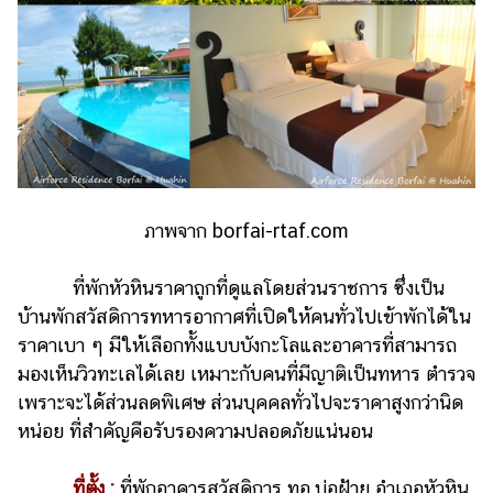
ออนไลน์
ติดต่อ
โฆษณา
แจ้ง
ปัญหา
ร่วม
งาน
กับ
ภาพจาก borfai-rtaf.com
เรา
ที่พักหัวหินราคาถูกที่ดูแลโดยส่วนราชการ ซึ่งเป็น
บ้านพักสวัสดิการทหารอากาศที่เปิดให้คนทั่วไปเข้าพักได้ใน
ราคาเบา ๆ มีให้เลือกทั้งแบบบังกะโลและอาคารที่สามารถ
มองเห็นวิวทะเลได้เลย เหมาะกับคนที่มีญาติเป็นทหาร ตำรวจ
เพราะจะได้ส่วนลดพิเศษ ส่วนบุคคลทั่วไปจะราคาสูงกว่านิด
หน่อย ที่สำคัญคือรับรองความปลอดภัยแน่นอน
ที่ตั้ง :
ที่พักอาคารสวัสดิการ ทอ.บ่อฝ้าย อำเภอหัวหิน