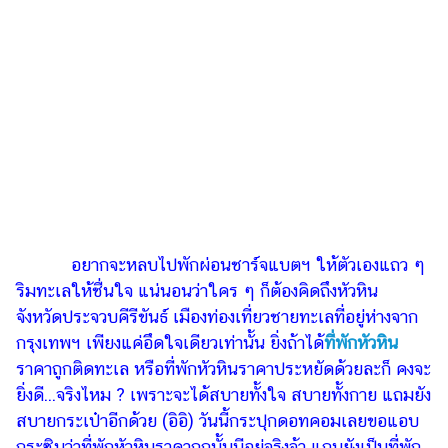
เงิน
การ
ศึกษา
บันเทิง
รูปภาพ
ดู
หนัง
Music
อยากจะหลบไปพักผ่อนชาร์จแบตฯ ให้ตัวเองแถว ๆ
Station
ริมทะเลให้ชื่นใจ แน่นอนว่าใคร ๆ ก็ต้องคิดถึงหัวหิน
จังหวัดประจวบคีรีขันธ์ เมืองท่องเที่ยวชายทะเลที่อยู่ห่างจาก
ละคร
กรุงเทพฯ เพียงแค่อึดใจเดียวเท่านั้น ยิ่งถ้าได้
ที่พักหัวหิน
บันเทิง
ราคาถูกติดทะเล หรือที่พักหัวหินราคาประหยัดด้วยละก็ คงจะ
เกาหลี
ยิ่งดี...จริงไหม ? เพราะจะได้สบายทั้งใจ สบายทั้งกาย แถมยัง
สบายกระเป๋าอีกด้วย (อิอิ)
วันนี้กระปุกดอทคอมเลยขอแอบ
ไลฟ์
กระซิบว่าที่พักหัวหินราคาถูกนั้นมีอยู่จริงจ้า แถมยังเป็นที่พัก