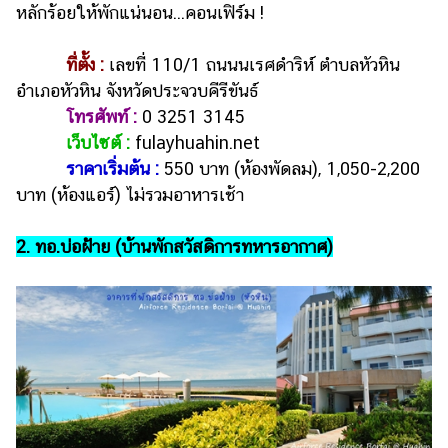
หลักร้อยให้พักแน่นอน...คอนเฟิร์ม !
แต่งงาน
แม่
ที่ตั้ง :
เลขที่ 110/1 ถนนนเรศดำริห์ ตำบลหัวหิน
และ
อำเภอหัวหิน จังหวัดประจวบคีรีขันธ์
เด็ก
โทรศัพท์ :
0 3251 3145
สัตว์
เว็บไซต์ :
fulayhuahin.net
เลี้ยง
ราคาเริ่มต้น :
550 บาท (ห้องพัดลม), 1,050-2,200
บาท (ห้องแอร์) ไม่รวมอาหารเช้า
Infographic
บริการ
2. ทอ.บ่อฝ้าย (บ้านพักสวัสดิการทหารอากาศ)
แอปฯ
กระปุก
คอร์ส
ออนไลน์
เรียน
เลข