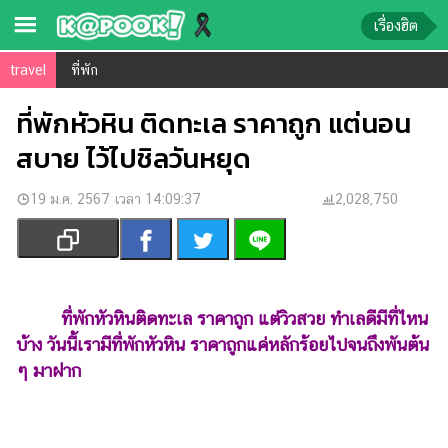
เรื่องฮิต
travel
ที่พัก
ข่าว-
ความ
ที่พักหัวหิน ติดทะเล ราคาถูก แต่นอน
รู้
สบาย ไว้ไปชิลวันหยุด
ข่าว
19 ม.ค. 2567 เวลา 14:09:37
2,028,750
ข่าว
บันเทิง
ตรวจ
หวย
ที่พักหัวหินติดทะเล ราคาถูก แต่วิวสวย ทำเลดีมีที่ไหน
บ้าง วันนี้เรามีที่พักหัวหิน ราคาถูกแค่หลักร้อยไปจนถึงพันต้น
ผล
ๆ มาฝาก
บอล
สด
การ