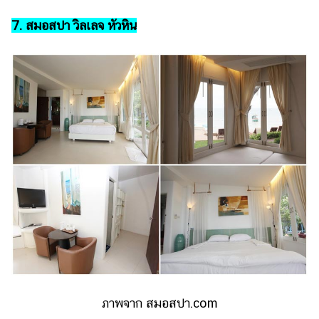
7. สมอสปา วิลเลจ หัวหิน
ภาพจาก สมอสปา.com