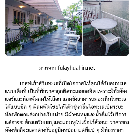
รถยนต์
บ้าน
และ
การ
ตกแต่ง
มือ
ถือ
ภาพจาก fulayhuahin.net
ราคา
ทอง
เกสท์เฮ้าส์ริมทะเลที่เปิดโอกาสให้คุณได้รับลมทะเล
ราคา
แบบเต็มที่ เป็นที่พักราคาถูกติดทะเลยอดฮิต เพราะมีทั้งห้อง
น้ำมัน
แอร์และห้องพัดลมให้เลือก แถมยังสามารถมองเห็นวิวทะเล
ได้แบบชิล ๆ มีลมพัดโชยให้ได้กรุ่นกลิ่นไอทะเลเป็นระยะ
วา
ห้องพักตกแต่งอย่างเรียบง่าย มีผ้าขนหนูและน้ำดื่มไว้บริการ
ไร
แต่อาจจะต้องเตรียมสบู่และแชมพูไปเผื่อไว้ด้วยนะ ราคาของ
ตี้
ห้องพักก็จะแตกต่างกันอยู่นิดหน่อย แต่ที่แน่ ๆ มีห้องราคา