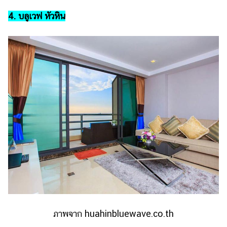
4. บลูเวฟ หัวหิน
ภาพจาก huahinbluewave.co.th