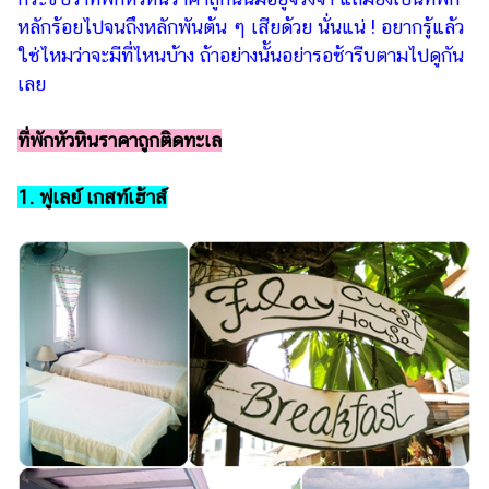
ไตล์
หลักร้อยไปจนถึงหลักพันต้น ๆ เสียด้วย นั่นแน่ ! อยากรู้แล้ว
ใช่ไหมว่าจะมีที่ไหนบ้าง ถ้าอย่างนั้นอย่ารอช้ารีบตามไปดูกัน
ดูด
วง
เลย
ผู้
ที่พักหัวหินราคาถูกติดทะเล
หญิง
ผู้ชาย
1. ฟูเลย์ เกสท์เฮ้าส์
สุขภาพ
ท่อง
เที่ยว
สูตร
อาหาร
ง่ายๆ
ช้อป
ปิ้ง