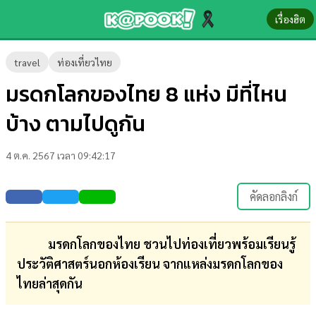
เรื่องฮิต
ข่าว-
travel
ท่องเที่ยวไทย
ความ
มรดกโลกของไทย 8 แห่ง มีที่ไหน
รู้
บ้าง ตามไปดูกัน
ข่าว
4 ต.ค. 2567 เวลา 09:42:17
ข่าว
บันเทิง
คัดลอกลิงก์
ตรวจ
หวย
มรดกโลกของไทย ชวนไปท่องเที่ยวพร้อมเรียนรู้
ประวัติศาสตร์นอกห้องเรียน จากแหล่งมรดกโลกของ
ผล
ไทยล่าสุดกัน
บอล
สด