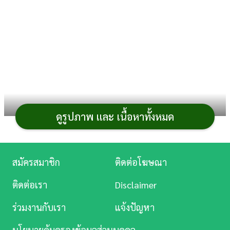
การ
เงิน
การ
ศึกษา
บันเทิง
ดูรูปภาพ และ เนื้อหาทั้งหมด
ดู
หนัง
สถานที่ท่องเที่ยว
ในไทยมีหลากหลายประเภท ทั้งทาง
ธรรมชาติ ประวัติศาสตร์ วัฒนธรรมและประเพณี รวมถึงวิถี
Music
สมัครสมาชิก
ติดต่อโฆษณา
ชีวิตต่าง ๆ เป็นต้น สิ่งเหล่านี้สามารถบอกเล่าเรื่องราวตั้งแต่
Station
อดีตจนถึงปัจจุบันให้ได้เรียนรู้เป็นอย่างดี ซึ่งบางแห่งยังได้
ติดต่อเรา
Disclaimer
ละคร
รับการขึ้นทะเบียนเป็น
มรดกโลก
ถือเป็นสมบัติอันทรง
ร่วมงานกับเรา
แจ้งปัญหา
คุณค่าของชาติที่ไม่ควรพลาดไปเยือนสักครั้ง ลองไปดูกันว่า
บันเทิง
มรดกโลกของไทย
มีที่ไหนบ้าง
นโยบายคุ้มครองข้อมูลส่วนบุคคล