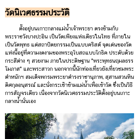
วัดนิเวศธรรมประวัติ
ตั้งอยู่บนเกาะกลางแม่น้ำเจ้าพระยา ตรงข้ามกับ
พระราชวังบางปะอิน เป็นวัดเพียงแห่งเดียวในไทย ที่ภายใน
เป็นวัดพุทธ แต่สถาปัตยกรรมเป็นแบบคริสต์ จุดเด่นของวัด
แห่งนี้อยู่ที่ความงดงามของพระอุโบสถแบบโกธิค ประดับด้วย
กระสีต่าง ๆ สวยงาม ภายในประดิษฐาน "พระพุทธนฤมลธรร
โมภาส" และพระสาวก นอกจากนี้นักท่องเที่ยวยังเที่ยวชมพระ
ตำหนักฯ สมเด็จพกรมพระยาดำรงราชานุภาพ, สุสานสวนหิน
ดิศกุลอนุสรณ์ และนั่งกระเช้าข้ามแม่น้ำเพื่อเข้าวัด ซึ่งเป็นวิธี
การสัญจรเดียว เนื่องจากวัดนิเวศธรรมประวัติตั้งอยู่บนเกาะ
กลางน้ำนั่นเอง