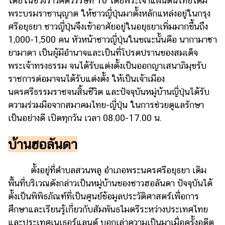
โดยในช่วงราวศตวรรษที่ 16 โดยพระเจ้าแผ่นดินไทยได้มี
พระบรมราชานุญาต ให้ชาวญี่ปุ่นมาตั้งหลักแหล่งอยู่ในกรุง
ศรีอยุธยา ชาวญี่ปุ่นจึงเข้าอาศัยอยู่ในอยุธยาเพิ่มมากขึ้นถึง
1,000-1,500 คน หัวหน้าชาวญี่ปุ่นในขณะนั้นคือ นากามาซา
ยามาดา เป็นผู้มีอำนาจและเป็นที่โปรดปรานของสมเด็จ
พระเจ้าทรงธรรม จนได้รับแต่งตั้งเป็นออกญาเสนาภิมุขรับ
ราชการต่อมาจนได้รับแต่งตั้ง ให้เป็นเจ้าเมือง
นครศรีธรรมราชจนสิ้นชีวิต และปัจจุบันหมู่บ้านญี่ปุ่นได้รับ
ความร่วมมือจากสมาคมไทย-ญี่ปุ่น ในการช่วยดูแลรักษา
เป็นอย่างดี เปิดทุกวัน เวลา 08.00-17.00 น.
บ้านฮอลันดา
ตั้งอยู่ที่ตำบลสวนพลู อำเภอพระนครศรีอยุธยา เดิม
พื้นที่บริเวณดังกล่าวเป็นหมู่บ้านของชาวฮอลันดา ปัจจุบันได้
ตั้งเป็นพิพิธภัณฑ์ที่เป็นศูนย์ข้อมูลประวัติศาสตร์เพื่อการ
ศึกษาและเรียนรู้เกี่ยวกับสัมพันธไมตรีระหว่างประเทศไทย
และประเทศเนเธอร์แลนด์ บอกเล่าความเป็นมาเมื่อครั้งอดีต