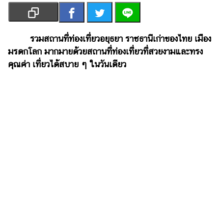
เงิน
การ
ศึกษา
รวมสถานที่ท่องเที่ยวอยุธยา ราชธานีเก่าของไทย เมือง
มรดกโลก มากมายด้วยสถานที่ท่องเที่ยวที่สวยงามและทรง
บันเทิง
คุณค่า เที่ยวได้สบาย ๆ ในวันเดียว
รูปภาพ
ดู
หนัง
Music
Station
ละคร
บันเทิง
เกาหลี
ไลฟ์