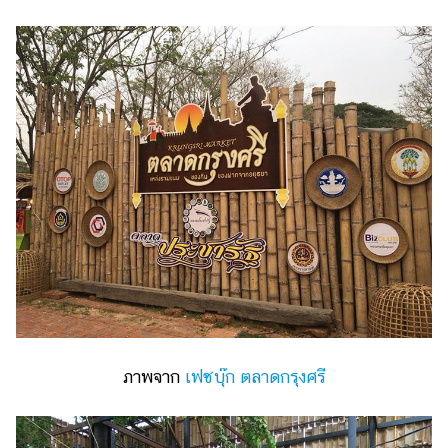
ภาพจาก
เฟซบุ๊ก ตลาดกรุงศรี