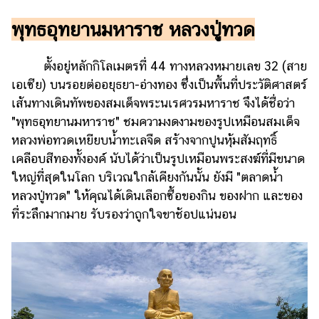
พุทธอุทยานมหาราช หลวงปู่ทวด
ตั้งอยู่หลักกิโลเมตรที่ 44 ทางหลวงหมายเลข 32 (สาย
เอเซีย) บนรอยต่ออยุธยา-อ่างทอง ซึ่งเป็นพื้นที่ประวัติศาสตร์
เส้นทางเดินทัพของสมเด็จพระนเรศวรมหาราช จึงได้ชื่อว่า
"พุทธอุทยานมหาราช" ชมความงดงามของรูปเหมือนสมเด็จ
หลวงพ่อทวดเหยียบน้ำทะเลจืด สร้างจากปูนหุ้มสัมฤทธิ์
เคลือบสีทองทั้งองค์ นับได้ว่าเป็นรูปเหมือนพระสงฆ์ที่มีขนาด
ใหญ่ที่สุดในโลก บริเวณใกล้เคียงกันนั้น ยังมี "ตลาดน้ำ
หลวงปู่ทวด" ให้คุณได้เดินเลือกซื้อของกิน ของฝาก และของ
ที่ระลึกมากมาย รับรองว่าถูกใจขาช้อปแน่นอน