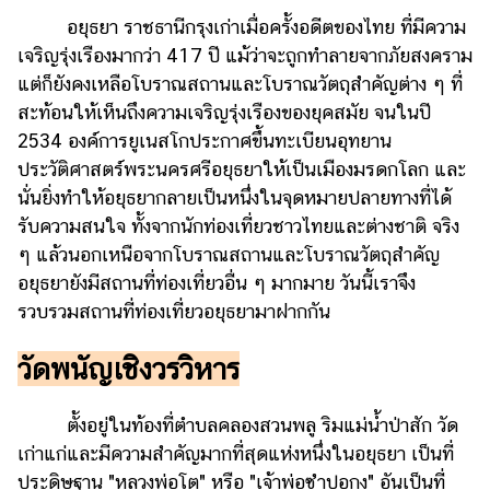
ไตล์
อยุธยา ราชธานีกรุงเก่าเมื่อครั้งอดีตของไทย ที่มีความ
เจริญรุ่งเรืองมากว่า 417 ปี แม้ว่าจะถูกทำลายจากภัยสงคราม
ดูด
วง
แต่ก็ยังคงเหลือโบราณสถานและโบราณวัตถุสำคัญต่าง ๆ ที่
สะท้อนให้เห็นถึงความเจริญรุ่งเรืองของยุคสมัย จนในปี
ผู้
2534 องค์การยูเนสโกประกาศขึ้นทะเบียนอุทยาน
หญิง
ประวัติศาสตร์พระนครศรีอยุธยาให้เป็นเมืองมรดกโลก และ
ผู้ชาย
นั่นยิ่งทำให้อยุธยากลายเป็นหนึ่งในจุดหมายปลายทางที่ได้
รับความสนใจ ทั้งจากนักท่องเที่ยวชาวไทยและต่างชาติ จริง
สุขภาพ
ๆ แล้วนอกเหนือจากโบราณสถานและโบราณวัตถุสำคัญ
ท่อง
อยุธยายังมีสถานที่ท่องเที่ยวอื่น ๆ มากมาย วันนี้เราจึง
เที่ยว
รวบรวมสถานที่ท่องเที่ยวอยุธยามาฝากกัน
สูตร
อาหาร
วัดพนัญเชิงวรวิหาร
ง่ายๆ
ตั้งอยู่ในท้องที่ตำบลคลองสวนพลู ริมแม่น้ำป่าสัก วัด
ช้อป
เก่าแก่และมีความสำคัญมากที่สุดแห่งหนึ่งในอยุธยา เป็นที่
ปิ้ง
ประดิษฐาน "หลวงพ่อโต" หรือ "เจ้าพ่อซำปอกง" อันเป็นที่