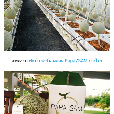
ภาพจาก
เฟซบุ๊ก ฟาร์มเมล่อน Papa\'SAM บางไทร