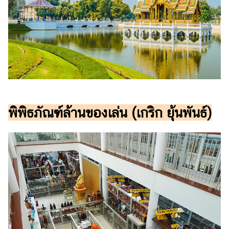
พิพิธภัณฑ์ล้านของเล่น (เกริก ยุ้นพันธ์)