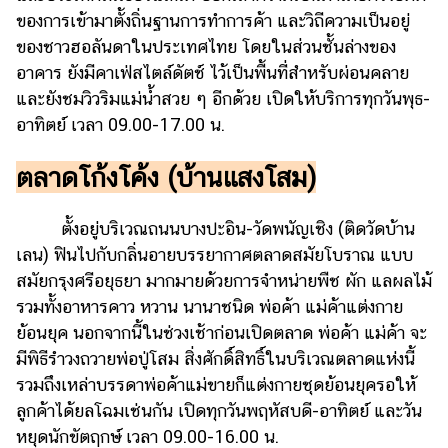
ของการเข้ามาตั้งถิ่นฐานการทำการค้า และวิถีความเป็นอยู่
ของชาวฮอลันดาในประเทศไทย โดยในส่วนชั้นล่างของ
อาคาร ยังมีคาเฟ่สไตล์ดัตช์ ไว้เป็นพื้นที่สำหรับผ่อนคลาย
และยังชมวิวริมแม่น้ำสวย ๆ อีกด้วย เปิดให้บริการทุกวันพุธ-
อาทิตย์ เวลา 09.00-17.00 น.
ตลาดโก้งโค้ง (บ้านแสงโสม)
ตั้งอยู่บริเวณถนนบางปะอิน-วัดพนัญเชิง (ติดวัดบ้าน
เลน) ฟินไปกับกลิ่นอายบรรยากาศตลาดสมัยโบราณ แบบ
สมัยกรุงศรีอยุธยา มากมายด้วยการจำหน่ายพืช ผัก แลผลไม้
รวมทั้งอาหารคาว หวาน นานาชนิด พ่อค้า แม่ค้าแต่งกาย
ย้อนยุค นอกจากนี้ในช่วงเช้าก่อนเปิดตลาด พ่อค้า แม่ค้า จะ
มีพิธีรำวงถวายพ่อปู่โสม สิ่งศักดิ์สิทธิ์ในบริเวณตลาดแห่งนี้
รวมถึงเหล่าบรรดาพ่อค้าแม่ขายก็แต่งกายชุดย้อนยุครอให้
ลูกค้าได้ยลโฉมเช่นกัน เปิดทุกวันพฤหัสบดี-อาทิตย์ และวัน
หยุดนักขัตฤกษ์ เวลา 09.00-16.00 น.