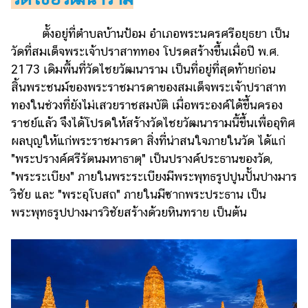
ตั้งอยู่ที่ตำบลบ้านป้อม อำเภอพระนครศรีอยุธยา เป็น
วัดที่สมเด็จพระเจ้าปราสาททอง โปรดสร้างขึ้นเมื่อปี พ.ศ.
2173 เดิมพื้นที่วัดไชยวัฒนาราม เป็นที่อยู่ที่สุดท้ายก่อน
สิ้นพระชนม์ของพระราชมารดาของสมเด็จพระเจ้าปราสาท
ทองในช่วงที่ยังไม่เสวยราชสมบัติ เมื่อพระองค์ได้ขึ้นครอง
ราชย์แล้ว จึงได้โปรดให้สร้างวัดไชยวัฒนารามนี้ขึ้นเพื่ออุทิศ
ผลบุญให้แก่พระราชมารดา สิ่งที่น่าสนใจภายในวัด ได้แก่
"พระปรางค์ศรีรัตนมหาธาตุ" เป็นปรางค์ประธานของวัด,
"พระระเบียง" ภายในพระระเบียงมีพระพุทธรูปปูนปั้นปางมาร
วิชัย และ "พระอุโบสถ" ภายในมีซากพระประธาน เป็น
พระพุทธรูปปางมารวิชัยสร้างด้วยหินทราย เป็นต้น