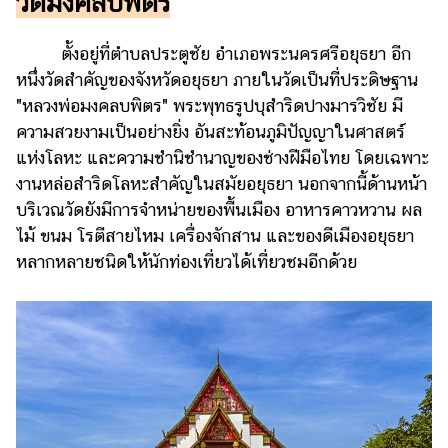
วัดมงคลบพิตร
ตั้งอยู่ที่ตำบลประตูชัย อำเภอพระนครศรีอยุธยา อีก
หนึ่งวัดสำคัญของจังหวัดอยุธยา ภายในวัดเป็นที่ประดิษฐาน
"หลวงพ่อมงคลบพิตร" พระพุทธรูปบุสำริดปางมารวิชัย มี
ความสวยงามเป็นอย่างยิ่ง อันสะท้อนภูมิปัญญาในศาสตร์
แห่งโลหะ และความชำนิชำนาญของช่างฝีมือไทย โดยเฉพาะ
งานหล่อสำริดโลหะสำคัญในสมัยอยุธยา นอกจากนี้ด้านหน้า
บริเวณวัดยังมีการจำหน่ายของพื้นเมือง อาหารคาวหวาน ผล
ไม้ ขนม โรตีสายไหม เครื่องจักสาน และของดีเมืองอยุธยา
หลากหลายชนิดให้นักท่องเที่ยวได้เที่ยวชมอีกด้วย