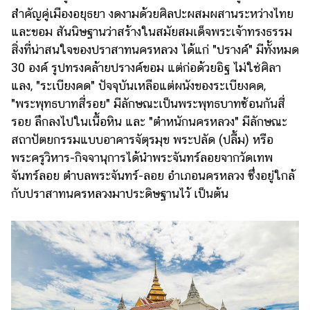
สำคัญคู่เมืองอยุธยา งดงามด้วยศิลปะผสมผสานระหว่างไทย
และขอม สันนิษฐานว่าสร้างในสมัยสมเด็จพระเจ้าทรงธรรม
สิ่งที่น่าสนใจของปราสาทนครหลวง ได้แก่ "ปรางค์" มีทั้งหมด
30 องค์ รูปทรงคล้ายปรางค์ขอม แต่ก่อด้วยอิฐ ไม่ใช่ศิลา
แลง, "ระเบียงคด" ปัจจุบันเหลือแต่ผนังของระเบียงคด,
"พระพุทธบาทสี่รอย" มีลักษณะเป็นพระพุทธบาทซ้อนกันสี่
รอย ลึกลงไปในเนื้อหิน และ "ตำหนักนครหลวง" มีลักษณะ
สถาปัตยกรรมแบบอาคารจัตุรมุข พระปลัด (ปลื้ม) หรือ
พระครูวิหาร-กิจจานุการได้นำพระจันทร์ลอยจากวัดเทพ
จันทร์ลอย ตำบลพระจันทร์-ลอย อำเภอนครหลวง ซึ่งอยู่ใกล้
กับปราสาทนครหลวงมาประดิษฐานไว้ เป็นต้น