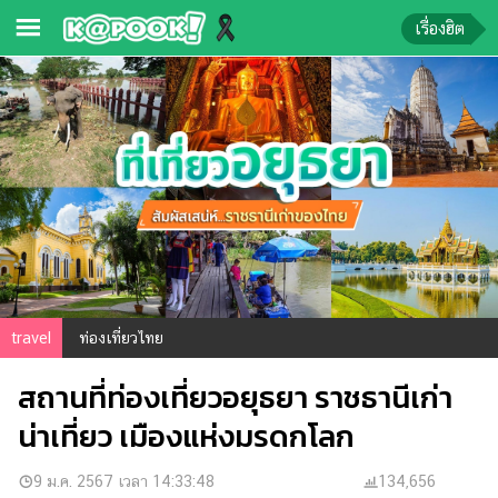
เรื่องฮิต
ข่าว-
ความ
รู้
ข่าว
ข่าว
บันเทิง
ตรวจ
travel
ท่องเที่ยวไทย
หวย
สถานที่ท่องเที่ยวอยุธยา ราชธานีเก่า
ผล
บอล
น่าเที่ยว เมืองแห่งมรดกโลก
สด
การ
9 ม.ค. 2567 เวลา 14:33:48
134,656