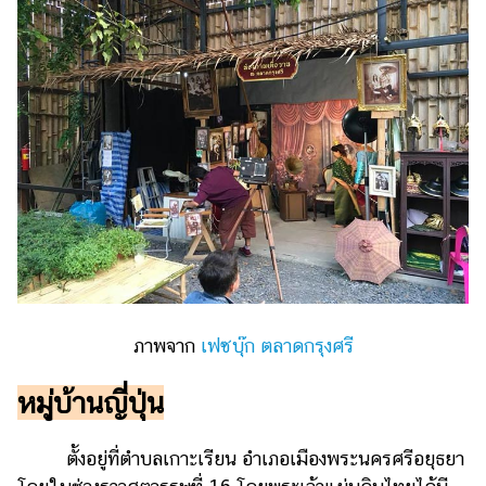
ภาพจาก
เฟซบุ๊ก ตลาดกรุงศรี
หมู่บ้านญี่ปุ่น
ตั้งอยู่ที่ตำบลเกาะเรียน อำเภอเมืองพระนครศรีอยุธยา