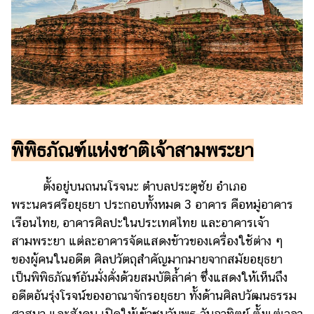
พิพิธภัณฑ์แห่งชาติเจ้าสามพระยา
ตั้งอยู่บนถนนโรจนะ ตำบลประตูชัย อำเภอ
พระนครศรีอยุธยา ประกอบทั้งหมด 3 อาคาร คือหมู่อาคาร
เรือนไทย, อาคารศิลปะในประเทศไทย และอาคารเจ้า
สามพระยา แต่ละอาคารจัดแสดงข้าวของเครื่องใช้ต่าง ๆ
ของผู้คนในอดีต ศิลปวัตถุสำคัญมากมายจากสมัยอยุธยา
เป็นพิพิธภัณฑ์อันมั่งคั่งด้วยสมบัติล้ำค่า ซึ่งแสดงให้เห็นถึง
อดีตอันรุ่งโรจน์ของอาณาจักรอยุธยา ทั้งด้านศิลปวัฒนธรรม
ศาสนา และสังคม เปิดให้เข้าชมวันพุธ-วันอาทิตย์ ตั้งแต่เวลา