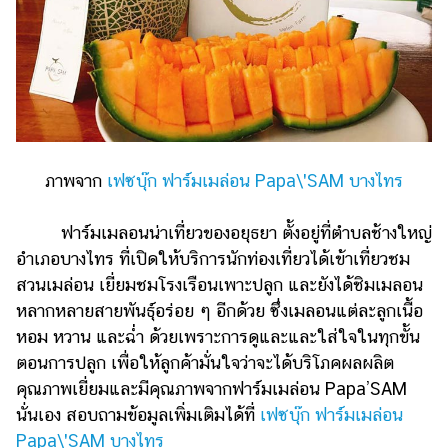
ภาพจาก
เฟซบุ๊ก ฟาร์มเมล่อน Papa\'SAM บางไทร
ฟาร์มเมลอนน่าเที่ยวของอยุธยา ตั้งอยู่ที่ตำบลช้างใหญ่
อำเภอบางไทร ที่เปิดให้บริการนักท่องเที่ยวได้เข้าเที่ยวชม
สวนเมล่อน เยี่ยมชมโรงเรือนเพาะปลูก และยังได้ชิมเมลอน
หลากหลายสายพันธุ์อร่อย ๆ อีกด้วย ซึ่งเมลอนแต่ละลูกเนื้อ
หอม หวาน และฉ่ำ ด้วยเพราะการดูและและใส่ใจในทุกขั้น
ตอนการปลูก เพื่อให้ลูกค้ามั่นใจว่าจะได้บริโภคผลผลิต
คุณภาพเยี่ยมและมีคุณภาพจากฟาร์มเมล่อน Papa’SAM
นั่นเอง สอบถามข้อมูลเพิ่มเติมได้ที่
เฟซบุ๊ก ฟาร์มเมล่อน
Papa\'SAM บางไทร