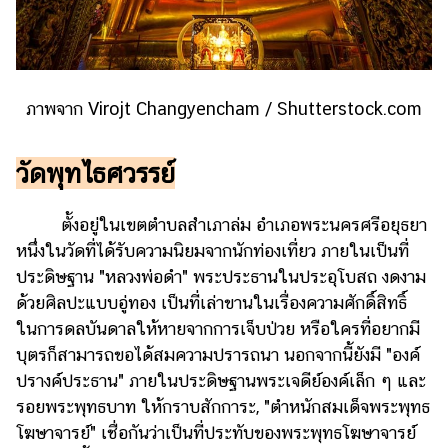
แต่งงาน
แม่
และ
เด็ก
ภาพจาก Virojt Changyencham / Shutterstock.com
สัตว์
เลี้ยง
วัดพุทไธศวรรย์
Infographic
ตั้งอยู่ในเขตตำบลสำเภาล่ม อำเภอพระนครศรีอยุธยา
บริการ
หนึ่งในวัดที่ได้รับความนิยมจากนักท่องเที่ยว ภายในเป็นที่
ประดิษฐาน "หลวงพ่อดำ" พระประธานในประอุโบสถ งดงาม
แอปฯ
ด้วยศิลปะแบบอู่ทอง เป็นที่เล่าขานในเรื่องความศักดิ์สิทธิ์
กระปุก
ในการดลบันดาลให้หายจากการเจ็บป่วย หรือใครที่อยากมี
คอร์ส
บุตรก็สามารถขอได้สมความปรารถนา นอกจากนี้ยังมี "องค์
ออนไลน์
ปรางค์ประธาน" ภายในประดิษฐานพระเจดีย์องค์เล็ก ๆ และ
รอยพระพุทธบาท ให้กราบสักการะ, "ตำหนักสมเด็จพระพุทธ
เรียน
เลข
โฆษาจารย์" เชื่อกันว่าเป็นที่ประทับของพระพุทธโฆษาจารย์