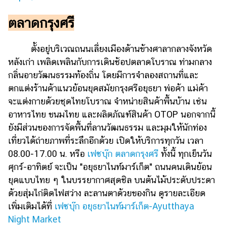
ตลาดกรุงศรี
ตั้งอยู่บริเวณถนนเลี่ยงเมืองด้านข้างศาลากลางจังหวัด
หลังเก่า เพลิดเพลินกับการเดินช้อปตลาดโบราณ ท่ามกลาง
กลิ่นอายวัฒนธรรมท้องถิ่น โดยมีการจำลองสถานที่และ
ตกแต่งร้านค้าแนวย้อนยุคสมัยกรุงศรีอยุธยา พ่อค้า แม่ค้า
จะแต่งกายด้วยชุดไทยโบราณ จำหน่ายสินค้าพื้นบ้าน เช่น
อาหารไทย ขนมไทย และผลิตภัณฑ์สินค้า OTOP นอกจากนี้
ยังมีส่วนของการจัดพื้นที่ลานวัฒนธรรม และมุมให้นักท่อง
เที่ยวได้ถ่ายภาพที่ระลึกอีกด้วย เปิดให้บริการทุกวัน เวลา
08.00-17.00 น. หรือ
เฟซบุ๊ก ตลาดกรุงศรี
ทั้งนี้ ทุกเย็นวัน
ศุกร์-อาทิตย์ จะเป็น "อยุธยาไนท์มาร์เก็ต" ถนนคนเดินย้อน
ยุคแบบไทย ๆ ในบรรยากาศสุดชิล บนต้นไม้ประดับประดา
ด้วยสุ่มไก่ติดไฟสว่าง ละลานตาด้วยของกิน ดูรายละเอียด
เพิ่มเติมได้ที่
เฟซบุ๊ก อยุธยาไนท์มาร์เก็ต-Ayutthaya
Night Market