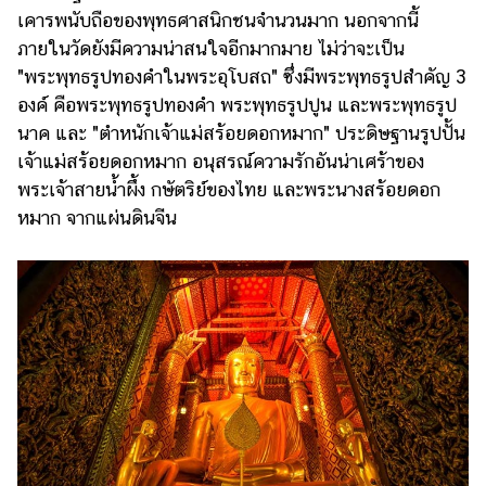
เคารพนับถือของพุทธศาสนิกชนจำนวนมาก นอกจากนี้
รถยนต์
ภายในวัดยังมีความน่าสนใจอีกมากมาย ไม่ว่าจะเป็น
บ้าน
"พระพุทธรูปทองคำในพระอุโบสถ" ซึ่งมีพระพุทธรูปสำคัญ 3
และ
องค์ คือพระพุทธรูปทองคำ พระพุทธรูปปูน และพระพุทธรูป
การ
นาค และ "ตำหนักเจ้าแม่สร้อยดอกหมาก" ประดิษฐานรูปปั้น
ตกแต่ง
เจ้าแม่สร้อยดอกหมาก อนุสรณ์ความรักอันน่าเศร้าของ
มือ
พระเจ้าสายน้ำผึ้ง กษัตริย์ของไทย และพระนางสร้อยดอก
ถือ
หมาก จากแผ่นดินจีน
ราคา
ทอง
ราคา
น้ำมัน
วา
ไร
ตี้