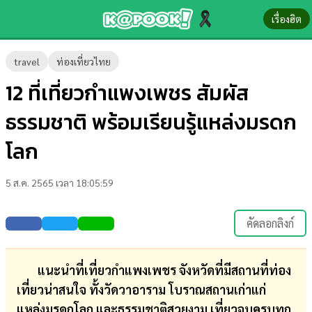
เรื่องฮิต
ข่าว-
travel
ท่องเที่ยวไทย
ความ
12 ที่เที่ยวกำแพงเพชร สัมผัส
รู้
ธรรมชาติ พร้อมเรียนรู้แหล่งมรดก
ข่าว
โลก
ข่าว
5 ส.ค. 2565 เวลา 18:05:59
บันเทิง
ตรวจ
คัดลอกลิงก์
หวย
ผล
แนะนำที่เที่ยวกำแพงเพชร จังหวัดที่มีสถานที่ท่อง
บอล
เที่ยวน่าสนใจ ทั้งวัดวาอาราม โบราณสถานเก่าแก่
สด
แหล่งมรดกโลก และธรรมชาติสวยงาม เที่ยวจบครบทุก