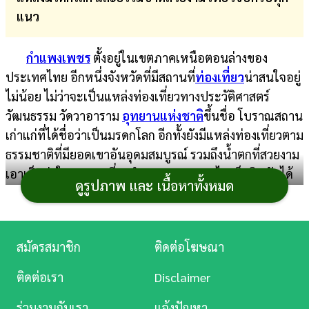
แนว
การ
เงิน
กำแพงเพชร
ตั้งอยู่ในเขตภาคเหนือตอนล่างของ
การ
ประเทศไทย อีกหนึ่งจังหวัดที่มีสถานที่
ท่องเที่ยว
น่าสนใจอยู่
ศึกษา
ไม่น้อย ไม่ว่าจะเป็นแหล่งท่องเที่ยวทางประวัติศาสตร์
วัฒนธรรม วัดวาอาราม
อุทยานแห่งชาติ
ขึ้นชื่อ โบราณสถาน
บันเทิง
เก่าแก่ที่ได้ชื่อว่าเป็นมรดกโลก อีกทั้งยังมีแหล่งท่องเที่ยวตาม
ธรรมชาติที่มียอดเขาอันอุดมสมบูรณ์ รวมถึงน้ำตกที่สวยงาม
ดู
เอาเป็นว่าใครอยากเที่ยวกำแพงเพชร ตามไปเช็กอินกันได้
หนัง
ดูรูปภาพ และ เนื้อหาทั้งหมด
เลย
Music
1. อุทยานประวัติศาสตร์กำแพงเพชร
Station
สมัครสมาชิก
ติดต่อโฆษณา
เมืองเก่าแก่ขนาดใหญ่ที่มีอายุไม่น้อยกว่า 700 ปี มีความ
ละคร
สำคัญทางประวัติศาสตร์ เนื่องจากเป็นที่ตั้งของเมืองโบราณ
ติดต่อเรา
Disclaimer
หลายเมืองด้วยกัน ไม่ว่าจะเป็นเมืองชากังราว นครชุม ไตร
บันเทิง
ร่วมงานกับเรา
แจ้งปัญหา
ตรึงษ์ เทพนคร และเมืองคณฑี รวมถึงยังได้รับประกาศให้