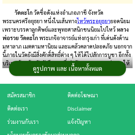
การ
วัดตะโก
วัดชื่อดังแห่งอำเภอภาชี จังหวัด
เงิน
พระนครศรีอยุธยา หนึ่งในเส้นทาง
ไหว้พระอยุธยา
ยอดนิยม
เพราะบรรดาลูกศิษย์และพุทธศาสนิกชนนิยมไปไหว้
หลวง
การ
พ่อรวย วัดตะโก
พระเกจิอาจารย์แห่งกรุงเก่า ที่เด่นดังด้าน
ศึกษา
มหาลาภ เมตตามหานิยม และแคล้วคลาดปลอดภัย นอกจาก
บันเทิง
นี้ภายในวัดยังมีสิ่งศักดิ์สิทธิ์ต่าง ๆ ให้ได้ไปสักการบูชา อีกทั้ง
บริเวณด้านข้างวัดยังมีสถานที่เช่าวัตถุมงคลหลวงพ่อรวยให้
ดูรูปภาพ และ เนื้อหาทั้งหมด
ดู
ได้บูชากันด้วย ความน่าสนใจของวัดตะโกยังมีอีกมาก ตาม
หนัง
เราไปทำความรู้จักกันให้มากขึ้นดีกว่า
Music
สมัครสมาชิก
ติดต่อโฆษณา
Station
ติดต่อเรา
Disclaimer
ละคร
ร่วมงานกับเรา
แจ้งปัญหา
บันเทิง
นโยบายคุ้มครองข้อมูลส่วนบุคคล