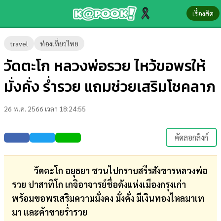
เรื่องฮิต
ข่าว-
travel
ท่องเที่ยวไทย
ความ
วัดตะโก หลวงพ่อรวย ไหว้ขอพรให้
รู้
มั่งคั่ง ร่ำรวย แถมช่วยเสริมโชคลาภ
ข่าว
26 พ.ค. 2566 เวลา 18:24:55
ข่าว
บันเทิง
คัดลอกลิงก์
ตรวจ
หวย
วัดตะโก อยุธยา ชวนไปกราบสรีรสังขารหลวงพ่อ
รวย ปาสาทิโก เกจิอาจารย์ชื่อดังแห่งเมืองกรุงเก่า
ผล
พร้อมขอพรเสริมความมั่งคง มั่งคั่ง มีเงินทองไหลมาเท
บอล
มา และค้าขายร่ำรวย
สด