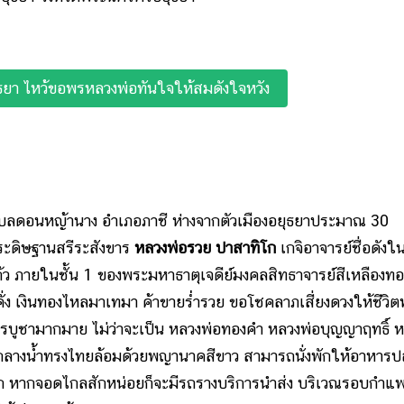
ธยา ไหว้ขอพรหลวงพ่อทันใจให้สมดังใจหวัง
ตำบลดอนหญ้านาง อำเภอภาชี ห่างจากตัวเมืองอยุธยาประมาณ 30
่ประดิษฐานสรีระสังขาร
หลวงพ่อรวย ปาสาทิโก
เกจิอาจารย์ชื่อดังใ
ก้ว ภายในชั้น 1 ของพระมหาธาตุเจดีย์มงคลสิทธาจารย์สีเหลืองทอ
ั่ง เงินทองไหลมาเทมา ค้าขายร่ำรวย ขอโชคลาภเสี่ยงดวงให้ชีวิ
้สักการบูชามากมาย ไม่ว่าจะเป็น หลวงพ่อทองคำ หลวงพ่อบุญญาฤทธิ์ 
ากลางน้ำทรงไทยล้อมด้วยพญานาคสีขาว สามารถนั่งพักให้อาหารป
นวนมาก หากจอดไกลสักหน่อยก็จะมีรถรางบริการนำส่ง บริเวณรอบกำแ