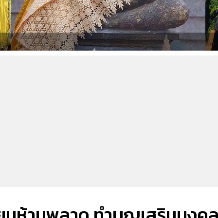
สายมูห้ามพลาด ทำบุญเสริมมงค