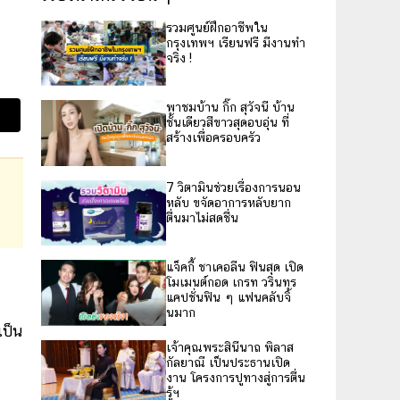
รวมศูนย์ฝึกอาชีพใน
กรุงเทพฯ เรียนฟรี มีงานทำ
จริง !
พาชมบ้าน กิ๊ก สุวัจนี บ้าน
ชั้นเดียวสีขาวสุดอบอุ่น ที่
สร้างเพื่อครอบครัว
7 วิตามินช่วยเรื่องการนอน
หลับ ขจัดอาการหลับยาก
ตื่นมาไม่สดชื่น
แจ็คกี้ ชาเคอลีน ฟินสุด เปิด
โมเมนต์กอด เกรท วรินทร
แคปชั่นฟิน ๆ แฟนคลับจิ้
นมาก
เป็น
เจ้าคุณพระสินีนาถ พิลาส
กัลยาณี เป็นประธานเปิด
งาน โครงการปูทางสู่การตื่น
รู้ฯ