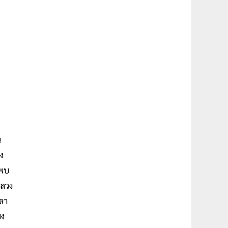
น
ง
ตพบ
หลวง
ลา
พง