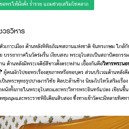
ขอพรให้มั่งคั่ง ร่ำรวย แถมช่วยเสริมโชคลาภ
ชวรวิหาร
ัวเกาะเมือง ด้านหลังพิพิธภัณฑสถานแห่งชาติ จันทรเกษม ใกล้กั
ย บรรยากาศในวัดร่มรื่น เงียบสงบ พระอุโบสถเป็นสถาปัตยกรร
 ด้านหลังมีพระเจดีย์สีขาวตั้งตระหง่าน เยื้องกันคือ
วิหารพระนอ
"
ผู้คนมักไปขอพรเรื่องสุขภาพหรือขอบุตร ส่วนบริเวณด้านหลังคื
ัด เป็นพระพุทธรูปปางมารวิชัย ศิลปะล้านช้าง นิยมไปไหว้เสริมเรื่อง
าผนังทั้งภายในพระอุโบสถและพระวิหารพระอินทร์แปลง เขียนขึ้น
ทพชุมนุมและพระราชพิธีเดือนสิบสอง ซึ่งทางเข้าวัดจะมีหลายทิศท