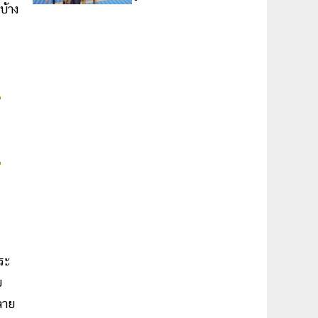
บ้าง
ระ
ย
ลาย