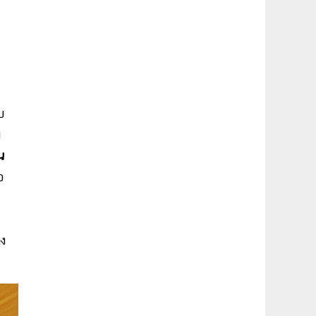
บ
ม
น
อ
าง