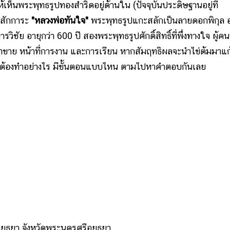
้เห็นพระพุทธรูปทองสำริดอยู่ด้านใน (ปัจจุบันประดิษฐานอยู่ที่
รสักการะ
"หลวงพ่อทันใจ"
พระพุทธรูปแกะสลักเป็นลายดอกพิกุล อ
วิชัย อายุกว่า 600 ปี สองพระพุทธรูปศักดิ์สิทธิ์ที่พึ่งทางใจ ผู้คน
ค้าขาย หน้าที่การงาน และการเรียน หากสัมฤทธิผลจะนำไข่ต้มมาแ
อทันใจต้องทำอย่างไร มีขั้นตอนแบบไหน ตามไปหาคำตอบกันเลย
ธยา จังหวัดพระนครศรีอยุธยา