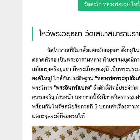
วัดตะโก หลวงพ่อรวย ไหว้
ไหว้พระอยุธยา วัดเสนาสนารามรา
วัดโบราณที่มีมาตั้งแต่สมัยอยุธยา ตั้งอยู่ในต
ตลาดหัวรอ เป็นพระอารามหลวง ฝ่ายธรรมยุตนิกา
สมัยกรุงศรีอยุธยา มีพระสัมพุทธมุนี เป็นพระประธาน
องค์ใหญ่
ใกล้กันประดิษฐาน
"หลวงพ่อพระอุปถัมภ์
พระวิหาร
"พระอินทร์แปลง"
สิ่งศักดิ์สิทธิ์ประจำว
ความเจริญก้าวหน้า นอกจากนี้ยังมีภาพจิตรกรรมฝ
พร้อมกันในรัชสมัยรัชกาลที่ 5 บอกเล่าเรื่องราวเ
แต่ละจุดจะมีที่จอดรถให้