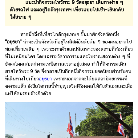
เงิน
แนะนำกิจกรรมไหว้พระ 9 วัดอยุธยา เดินทางง่าย ๆ
ด้วยรถไฟ แถมอยู่ใกล้กรุงเทพฯ เที่ยวแบบไปเช้า-เย็นกลับ
การ
ได้สบาย ๆ
ศึกษา
บันเทิง
หากนึกถึงที่เที่ยวใกล้กรุงเทพฯ ขึ้นมาสักจังหวัดหนึ่ง
“อยุธยา”
น่าจะเป็นจังหวัดที่อยู่ในลิสต์อันดับต้น ๆ ของคนอยากไป
ท่องเที่ยวเพลิน ๆ เพราะมากด้วยเสน่ห์เฉพาะของสถานที่ท่องเที่ยว
ดู
หนัง
ที่ไม่เหมือนใคร โดยเฉพาะวัดวาอารามและโบราณสถานต่าง ๆ ที่
ยังคงโดดเด่นสง่างามเหนือกาลเวลาอยู่เสมอ ทำให้กิจกรรมเดิน
Music
สายไหว้พระ 9 วัด จึงกลายเป็นอีกหนึ่งกิจกรรมยอดนิยมสำหรับคน
Station
ที่เดินทางไปเที่ยว
อยุธยา
เพราะนอกจากจะได้ยลสถาปัตยกรรมที่
งดงามแล้ว ยังถือโอกาสนี้ทำบุญเสริมสิริมงคลให้กับตัวเองและเผื่อ
ละคร
แผ่ให้คนรอบข้างอีกด้วย
บันเทิง
เกาหลี
ไลฟ์
ไตล์