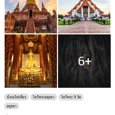
6+
นั่งรถไฟเที่ยว
ไหว้พระอยุธยา
ไหว้พระ 9 วัด
อยุธยา