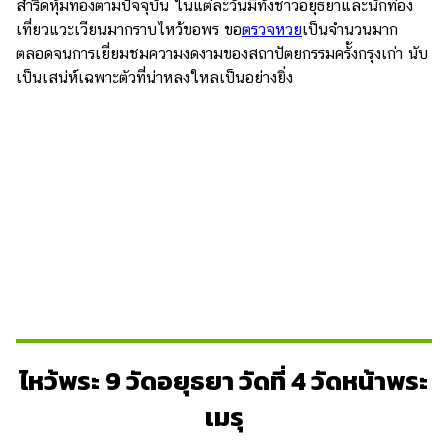
สำริดหุ้มทองตามปัจจุบัน ในแต่ละวันมีทั้งชาวอยุธยาและนักท่อง
เที่ยวแวะเวียนมากราบไหว้ขอพร ขอ
ตรวจหวย
เป็นจำนวนมาก
ตลอดจนการเยี่ยมชมความงดงามของสถาปัตยกรรมครั้งกรุงเก่า นับ
เป็นเสน่ห์เฉพาะตัวที่น่าหลงใหลเป็นอย่างยิ่ง
ไหว้พระ 9 วัดอยุธยา วัดที่ 4 วัดหน้าพระ
เมรุ