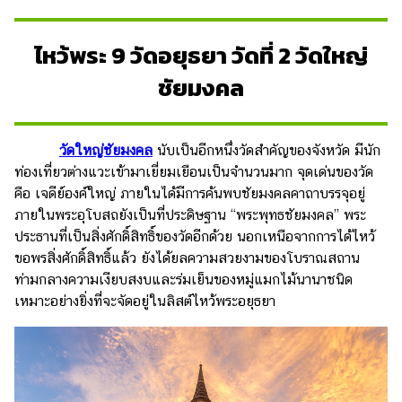
ไหว้พระ 9 วัดอยุธยา วัดที่ 2 วัดใหญ่
ชัยมงคล
วัดใหญ่ชัยมงคล
นับเป็นอีกหนึ่งวัดสำคัญของจังหวัด มีนัก
ท่องเที่ยวต่างแวะเข้ามาเยี่ยมเยือนเป็นจำนวนมาก จุดเด่นของวัด
คือ เจดีย์องค์ใหญ่ ภายในได้มีการค้นพบชัยมงคลคาถาบรรจุอยู่
ภายในพระอุโบสถยังเป็นที่ประดิษฐาน “พระพุทธชัยมงคล” พระ
ประธานที่เป็นสิ่งศักดิ์สิทธิ์ของวัดอีกด้วย นอกเหนือจากการได้ไหว้
ขอพรสิ่งศักดิ์สิทธิ์แล้ว ยังได้ยลความสวยงามของโบราณสถาน
ท่ามกลางความเงียบสงบและร่มเย็นของหมู่แมกไม้นานาชนิด
เหมาะอย่างยิ่งที่จะจัดอยู่ในลิสต์ไหว้พระอยุธยา