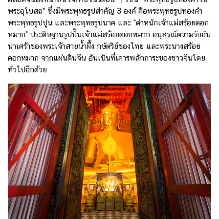
งาน
พระอุโบสถ" ซึ่งมีพระพุทธรูปสำคัญ 3 องค์ คือพระพุทธรูปทองคำ
กับ
พระพุทธรูปปูน และพระพุทธรูปนาค และ "ตำหนักเจ้าแม่สร้อยดอก
เรา
หมาก" ประดิษฐานรูปปั้นเจ้าแม่สร้อยดอกหมาก อนุสรณ์ความรักอัน
น่าเศร้าของพระเจ้าสายน้ำผึ้ง กษัตริย์ของไทย และพระนางสร้อย
ดอกหมาก จากแผ่นดินจีน อันเป็นที่เคารพสักการะของชาวจีนโดย
ทั่วไปอีกด้วย