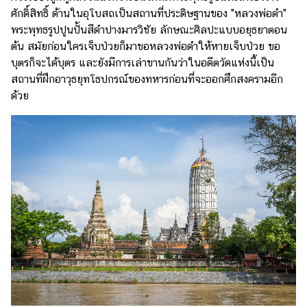
ศักดิ์สิทธิ์ ด้านในอุโบสถเป็นสถานที่ประดิษฐานของ "หลวงพ่อดำ"
พระพุทธรูปปูนปั้นสีดำปางมารวิชัย ลักษณะศิลปะแบบอยุธยาตอน
ต้น สมัยก่อนใครเจ็บป่วยก็มาขอหลวงพ่อดำให้หายเจ็บป่วย ขอ
บุตรก็จะได้บุตร และยังมีการเล่าขานกันว่าในอดีตวัดแห่งนี้เป็น
สถานที่ฝึกอาวุธยุทโธปกรณ์ของทหารก่อนที่จะออกศึกสงครามอีก
ด้วย