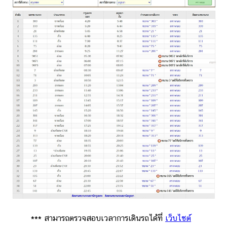
บ้าน
และ
การ
ตกแต่ง
มือ
ถือ
ราคา
ทอง
ราคา
น้ำมัน
วา
ไร
ตี้
แต่งงาน
*** สามารถตรวจสอบเวลาการเดินรถได้ที่
เว็บไซต์