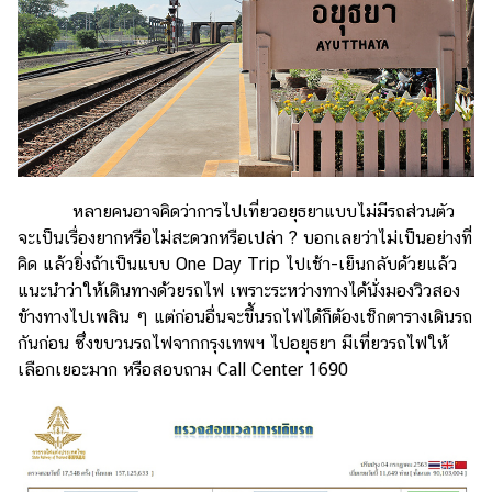
ดูด
วง
ผู้
หญิง
ผู้ชาย
สุขภาพ
หลายคนอาจคิดว่าการไปเที่ยวอยุธยาแบบไม่มีรถส่วนตัว
ท่อง
จะเป็นเรื่องยากหรือไม่สะดวกหรือเปล่า ? บอกเลยว่าไม่เป็นอย่างที่
เที่ยว
คิด แล้วยิ่งถ้าเป็นแบบ One Day Trip ไปเช้า-เย็นกลับด้วยแล้ว
แนะนำว่าให้เดินทางด้วยรถไฟ เพราะระหว่างทางได้นั่งมองวิวสอง
สูตร
ข้างทางไปเพลิน ๆ แต่ก่อนอื่นจะขึ้นรถไฟได้ก็ต้องเช็กตารางเดินรถ
อาหาร
กันก่อน ซึ่งขบวนรถไฟจากกรุงเทพฯ ไปอยุธยา มีเที่ยวรถไฟให้
ง่ายๆ
เลือกเยอะมาก หรือสอบถาม Call Center 1690
ช้อป
ปิ้ง
รถยนต์