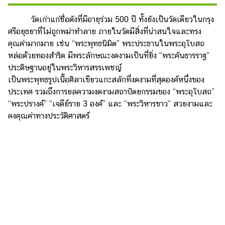
วัดเก่าแก่ชื่อดังที่มีอายุร่วม 500 ปี ทั้งยังเป็นวัดเดียวในกรุง
ศรีอยุธยาที่ไม่ถูกพม่าทำลาย ภายในวัดมีสิ่งที่น่าสนใจและทรง
คุณค่ามากมาย เช่น “พระพุทธนิมิต” พระประธานในพระอุโบสถ
หล่อด้วยทองสำริด มีพระลักษณะงดงามเป็นที่ยิ่ง “พระคันธารราฐ”
ประดิษฐานอยู่ในพระวิหารสรรเพชญ์
เป็นพระพุทธรูปเนื้อศิลาเขียวแกะสลักที่งดงามที่สุดองค์หนึ่งของ
ประเทศ รวมถึงการยลความงดงามสถาปัตยกรรมของ “พระอุโบสถ”
“พระปรางค์” “เจดีย์ราย 3 องค์” และ “พระวิหารขาว” สวยงามและ
คงคุณค่าทางประวัติศาสตร์