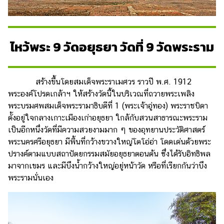
ไหว้พระ 9 วัดอยุธยา วัดที่ 9 วัดพระราม
สร้างขึ้นโดยสมเด็จพระราเมศวร ราวปี พ.ศ. 1912
พระองค์โปรดเกล้าฯ ให้สร้างวัดนี้ในบริเวณที่ถวายพระเพลิง
พระบรมศพสมเด็จพระรามาธิบดีที่ 1 (พระเจ้าอู่ทอง) พระราชบิดา
ตั้งอยู่ใจกลางเกาะเมืองเก่าอยุธยา ใกล้กับสวนสาธารณะพระราม
เป็นอีกหนึ่งวัดที่มีความสวยงามมาก ๆ ของอุทยานประวัติศาสตร์
พระนครศรีอยุธยา มีพื้นที่กว้างขวางใหญ่โตโอ่อ่า โดดเด่นด้วยพระ
ปรางค์ตามแบบสถาปัตยกรรมสมัยอยุธยาตอนต้น ซึ่งได้รับอิทธิพล
มาจากเขมร และมีบึงน้ำกว้างใหญ่อยู่หน้าวัด หรือที่เรียกกันว่าบึง
พระรามนั่นเอง