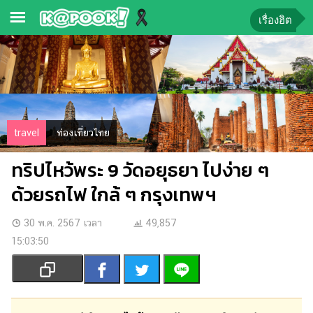
เรื่องฮิต
ข่าว-
ความ
รู้
ข่าว
travel
ท่องเที่ยวไทย
ข่าว
ทริปไหว้พระ 9 วัดอยุธยา ไปง่าย ๆ
บันเทิง
ด้วยรถไฟ ใกล้ ๆ กรุงเทพฯ
ตรวจ
หวย
30 พ.ค. 2567 เวลา
49,857
15:03:50
ผล
บอล
สด
การ