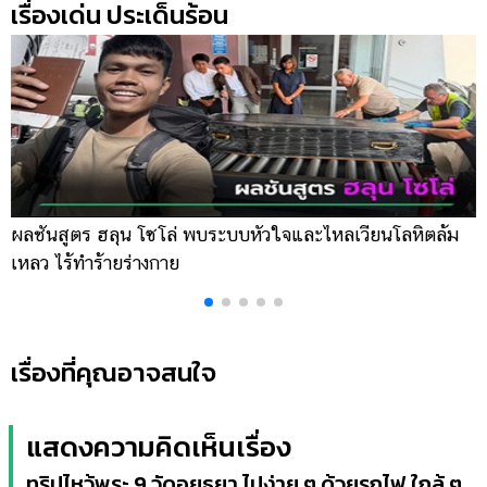
เรื่องเด่น ประเด็นร้อน
ผลชันสูตร ฮลุน โซโล่ พบระบบหัวใจและไหลเวียนโลหิตล้ม
ข
เหลว ไร้ทำร้ายร่างกาย
เ
เรื่องที่คุณอาจสนใจ
แสดงความคิดเห็นเรื่อง
ทริปไหว้พระ 9 วัดอยุธยา ไปง่าย ๆ ด้วยรถไฟ ใกล้ ๆ