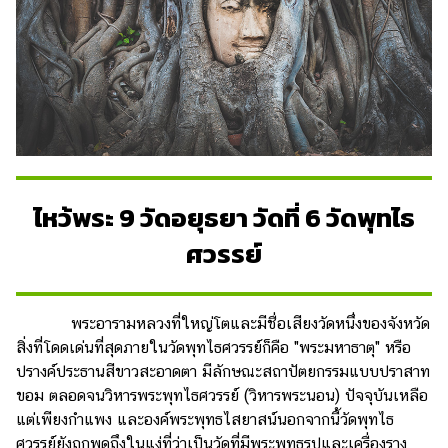
ไหว้พระ 9 วัดอยุธยา วัดที่ 6 วัดพุทไธ
ศวรรย์
พระอารามหลวงที่ใหญ่โตและมีชื่อเสียงวัดหนึ่งของจังหวัด
สิ่งที่โดดเด่นที่สุดภายในวัดพุทไธศวรรย์ก็คือ "พระมหาธาตุ" หรือ
ปรางค์ประธานสีขาวสะอาดตา มีลักษณะสถาปัตยกรรมแบบปราสาท
ขอม ตลอดจนวิหารพระพุทไธศวรรย์ (วิหารพระนอน) ปัจจุบันเหลือ
แต่เพียงกำแพง และองค์พระพุทธไสยาสน์นอกจากนี้วัดพุทไธ
ศวรรย์ยังถูกพูดถึงในแง่ที่ว่าเป็นวัดที่มีพระพุทธรูปและเครื่องราง