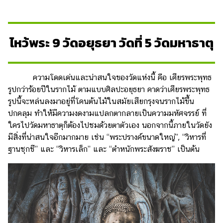
ไหว้พระ 9 วัดอยุธยา วัดที่ 5 วัดมหาธาตุ
ความโดดเด่นและน่าสนใจของวัดแห่งนี้ คือ เศียรพระพุทธ
รูปกว่าร้อยปีในรากไม้ ตามแบบศิลปะอยุธยา คาดว่าเศียรพระพุทธ
รูปนี้จะหล่นลงมาอยู่ที่โคนต้นไม้ในสมัยเสียกรุงจนรากไม้ขึ้น
ปกคลุม ทำให้มีความงดงามแปลกตากลายเป็นความมหัศจรรย์ ที่
ใครไปวัดมหาธาตุก็ต้องไปชมด้วยตาตัวเอง นอกจากนี้ภายในวัดยัง
มีสิ่งที่น่าสนใจอีกมากมาย เช่น “พระปรางค์ขนาดใหญ่”, “วิหารที่
ฐานชุกชี” และ “วิหารเล็ก” และ “ตำหนักพระสังฆราช” เป็นต้น