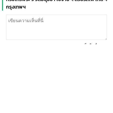
กรุงเทพฯ
แสดงความเห็นในชื่อของ
โพสต์ความเห็น
พกกระปุกติดกระเป๋า
อัพเดตเรื่องราวสุดฮิต
สาระ บันเทิง ครบครัน
จับตาทุกสถานการณ์