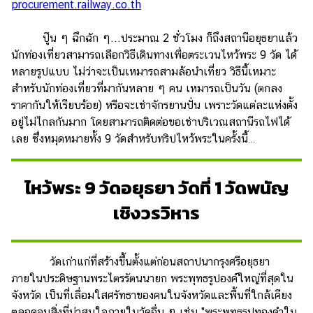
procurement.railway.co.th
แม่
และ
ปู๊น ๆ ฉึกฉัก ๆ...ประมาณ 2 ชั่วโมง ก็ถึงสถานีอยุธยาแล้ว
เด็ก
นักท่องเที่ยวสามารถเลือกวิธีเดินทางเพื่อตระเวนไหว้พระ 9 วัด ได้
สัตว์
หลายรูปแบบ ไม่ว่าจะเป็นเหมารถสามล้อนำเที่ยว วิธีนี้เหมาะ
เลี้ยง
สำหรับนักท่องเที่ยวที่มากันหลาย ๆ คน เหมารถเป็นวัน (ตกลง
ราคากันให้เรียบร้อย) หรือจะเช่าจักรยานปั่น เพราะวัดแต่ละแห่งตั้ง
Infographic
อยู่ไม่ไกลกันมาก โดยสามารถติดต่อขอเช่าบริเวณสถานีรถไฟได้
เลย ซึ่งหมุดหมายทั้ง 9 วัดสำหรับทริปไหว้พระในครั้งนี้…
บริการ
แอปฯ
ไหว้พระ 9 วัดอยุธยา วัดที่ 1 วัดพนัญ
กระปุก
เชิงวรวิหาร
ติดต่อ
โฆษณา
แจ้ง
วัดเก่าแก่ที่สร้างขึ้นตั้งแต่ก่อนสถาปนากรุงศรีอยุธยา
ปัญหา
ภายในประดิษฐานพระไตรรัตนนายก พระพุทธรูปองค์ใหญ่ที่สุดใน
จังหวัด เป็นที่เลื่อมใสศรัทธาของคนในจังหวัดและพื้นที่ใกล้เคียง
ร่วม
ตลอดจนสิ่งที่น่าสนใจภายในวัดอื่น ๆ เช่น "พระพุทธรูปทองคำใน