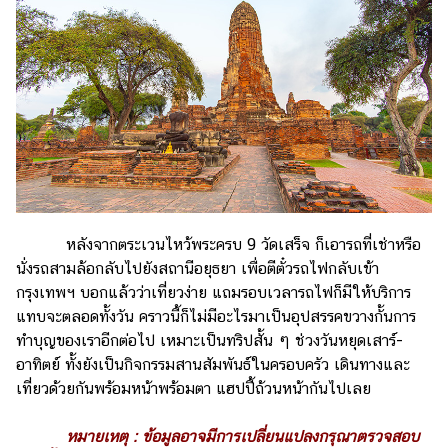
หลังจากตระเวนไหว้พระครบ 9 วัดเสร็จ ก็เอารถที่เช่าหรือ
นั่งรถสามล้อกลับไปยังสถานีอยุธยา เพื่อตีตั๋วรถไฟกลับเข้า
กรุงเทพฯ บอกแล้วว่าเที่ยวง่าย แถมรอบเวลารถไฟก็มีให้บริการ
แทบจะตลอดทั้งวัน คราวนี้ก็ไม่มีอะไรมาเป็นอุปสรรคขวางกั้นการ
ทำบุญของเราอีกต่อไป เหมาะเป็นทริปสั้น ๆ ช่วงวันหยุดเสาร์-
อาทิตย์ ทั้งยังเป็นกิจกรรมสานสัมพันธ์ในครอบครัว เดินทางและ
เที่ยวด้วยกันพร้อมหน้าพร้อมตา แฮปปี้ถ้วนหน้ากันไปเลย
หมายเหตุ : ข้อมูลอาจมีการเปลี่ยนแปลงกรุณาตรวจสอบ