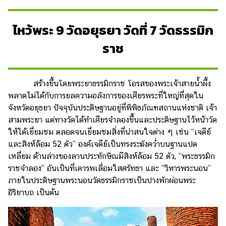
ไหว้พระ 9 วัดอยุธยา วัดที่ 7 วัดธรรมิก
ราช
สร้างขึ้นโดยพระยาธรรมิกราช โอรสของพระเจ้าสายน้ำผึ้ง
พลาดไม่ได้กับการยลความอลังการของเศียรพระที่ใหญ่ที่สุดใน
จังหวัดอยุธยา ปัจจุบันประดิษฐานอยู่ที่พิพิธภัณฑสถานแห่งชาติ เจ้า
สามพระยา แต่ทางวัดได้ทำเศียรจำลองขึ้นและประดิษฐานไว้หน้าวัด
ให้ได้เยี่ยมชม ตลอดจนเยี่ยมชมสิ่งที่น่าสนใจต่าง ๆ เช่น “เจดีย์
และสิงห์ล้อม 52 ตัว” องค์เจดีย์เป็นทรงระฆังคว่ำบนฐานแปด
เหลี่ยม ด้านล่างของลานประทักษิณมีสิงห์ล้อม 52 ตัว, “พระธรรมิก
ราชจำลอง” อันเป็นที่เคารพเลื่อมใสศรัทธา และ “วิหารพระนอน”
ภายในประดิษฐานพระนอนวัดธรรมิกราชเป็นปางพักผ่อนพระ
อิริยาบถ เป็นต้น