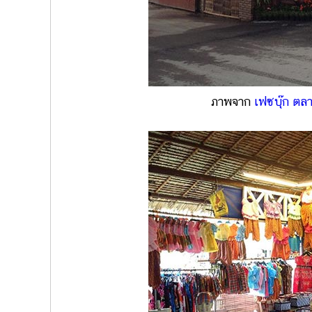
ภาพจาก
เฟซบุ๊ก ตล