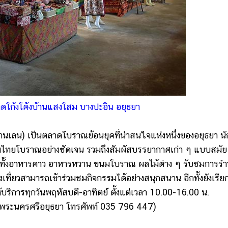
าดโก้งโค้งบ้านแสงโสม บางปะอิน อยุธยา
านเลน) เป็นตลาดโบราณย้อนยุคที่น่าสนใจแห่งหนึ่งของอยุธยา นั
มไทยโบราณอย่างชัดเจน รวมถึงสัมผัสบรรยากาศเก่า ๆ แบบสมัย
 ๆ ทั้งอาหารคาว อาหารหวาน ขนมโบราณ ผลไม้ต่าง ๆ รับชมการรำ
ที่ยวสามารถเข้าร่วมชมกิจกรรมได้อย่างสนุกสนาน อีกทั้งยังเรีย
้บริการทุกวันพฤหัสบดี-อาทิตย์ ตั้งแต่เวลา 10.00-16.00 น.
วัดพระนครศรีอยุธยา โทรศัพท์ 035 796 447)