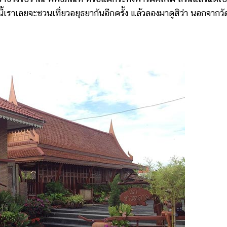
นนี้เราเลยจะชวนเที่ยวอยุธยากันอีกครั้ง แล้วลองมาดูสิว่า นอกจากวั