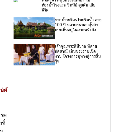
พบผงขาว-อุปกรณ์เสพยา ใน
ห้องน้ำโรงแรม วิทนีย์ ฮูสตัน เสีย
ชีวิต
ขายบ้านเรือนไทยริมน้ำ อายุ
100 ปี หลายคนบอกคุ้นตา
เคยเห็นอยู่ในฉากหนังดัง
เจ้าคุณพระสินีนาถ พิลาส
กัลยาณี เป็นประธานเปิด
งาน โครงการปูทางสู่การตื่น
รู้ฯ
น่ห์
รรม
ที่
็น