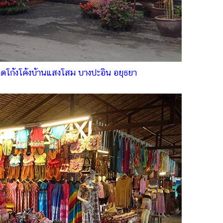
าดโก้งโค้งบ้านแสงโสม บางปะอิน อยุธยา