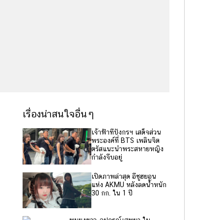
เรื่องน่าสนใจอื่นๆ
เจ้าฟ้าทีปังกรฯ เสด็จส่วน
พระองค์ที่ BTS เพลินจิต
ตรัสแนะนำพระสหายหญิง
กำลังจีบอยู่
เปิดภาพล่าสุด อีซูฮยอน
แห่ง AKMU หลังลดน้ำหนัก
30 กก. ใน 1 ปี