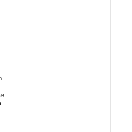
ก
วง
ก