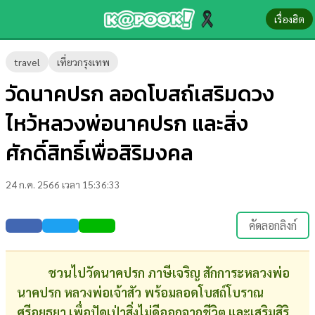
เรื่องฮิต
ข่าว-
travel
เที่ยวกรุงเทพ
ความ
วัดนาคปรก ลอดโบสถ์เสริมดวง
รู้
ไหว้หลวงพ่อนาคปรก และสิ่ง
ข่าว
ศักดิ์สิทธิ์เพื่อสิริมงคล
ข่าว
24 ก.ค. 2566 เวลา 15:36:33
บันเทิง
ตรวจ
คัดลอกลิงก์
หวย
ผล
ชวนไปวัดนาคปรก ภาษีเจริญ สักการะหลวงพ่อ
บอล
นาคปรก หลวงพ่อเจ้าสัว พร้อมลอดโบสถ์โบราณ
สด
ศรีอยุธยา เพื่อปัดเป่าสิ่งไม่ดีออกจากชีวิต และเสริมสิริ