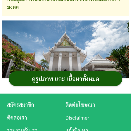
มงคล
การ
เงิน
การ
ศึกษา
บันเทิง
ดู
หนัง
ดูรูปภาพ และ เนื้อหาทั้งหมด
Music
Station
สมัครสมาชิก
ติดต่อโฆษณา
ภาพจาก : YuenSiuTien / shutterstock.com
ละคร
ติดต่อเรา
Disclaimer
กรุงเทพมหานคร
เมืองหลวงของประเทศไทยที่มีวัดวา
บันเทิง
อารามมากมายให้พุทธศาสนิกชนได้ทำบุญ ไหว้พระ รวมถึง
ร่วมงานกับเรา
แจ้งปัญหา