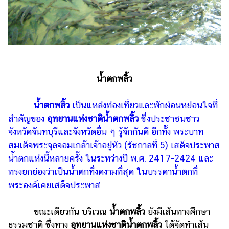
น้ำตกพลิ้ว
น้ำตกพลิ้ว
เป็นแหล่งท่องเที่ยวและพักผ่อนหย่อนใจที่
สำคัญของ
อุทยานแห่งชาติน้ำตกพลิ้ว
ซึ่งประชาชนชาว
จังหวัดจันทบุรีและจังหวัดอื่น ๆ รู้จักกันดี อีกทั้ง พระบาท
สมเด็จพระจุลจอมเกล้าเจ้าอยู่หัว (รัชกาลที่ 5) เสด็จประพาส
น้ำตกแห่งนี้หลายครั้ง ในระหว่างปี พ.ศ. 2417-2424 และ
ทรงยกย่องว่าเป็นน้ำตกที่งดงามที่สุด ในบรรดาน้ำตกที่
พระองค์เคยเสด็จประพาส
ขณะเดียวกัน บริเวณ
น้ำตกพลิ้ว
ยังมีเส้นทางศึกษา
ธรรมชาติ ซึ่งทาง
อุทยานแห่งชาติน้ำตกพลิ้ว
ได้จัดทำเส้น