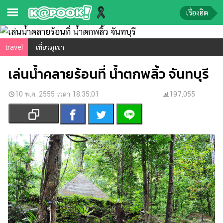
เรื่องฮิต
ข่าว-
travel
เที่ยวภูเขา
ความ
เล่นน้ำคลายร้อนที่ น้ำตกพลิ้ว จันทบุรี
รู้
10 พ.ค. 2555 เวลา 18:35:01
ข่าว
197,055
ข่าว
บันเทิง
ตรวจ
หวย
ผล
บอล
สด
การ