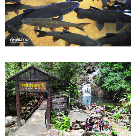
รถยนต์
บ้าน
และ
การ
ตกแต่ง
มือ
ถือ
ราคา
ทอง
ราคา
น้ำมัน
วา
ไร
ตี้