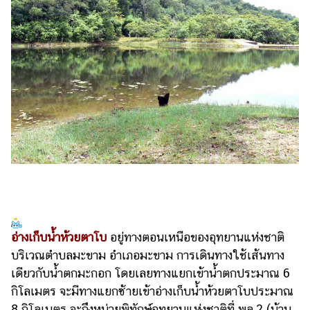
อ่างเก็บน้ำห้วยตาโบ
อยู่ทางตอนเหนือของอุทยานแห่งชาติ
บริเวณตำบลมะขาม อำเภอมะขาม การเดินทางใช้เส้นทาง
เดียวกับน้ำตกมะกอก โดยเลยทางแยกเข้าน้ำตกประมาณ 6
กิโลเมตร จะมีทางแยกซ้ายเข้าอ่างเก็บน้ำห้วยตาโบประมาณ
8 กิโลเมตร จะถึงหน่วยพิทักษ์อุทยานแห่งชาติที่ พล.2 (บ้าน