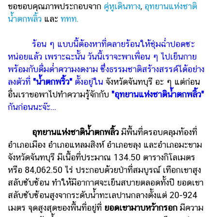
ออนไลน์
ขอขอบคุณภาพประกอบจาก
คู่หูเดินทาง
,
อุทยานแห่งชาติ
น้ำตกพลิ้ว
และ
ททท.
ติดต่อ
โฆษณา
ร้อน ๆ แบบนี้ต้องหาที่คลายร้อนให้ชุ่มฉ่ำปอดซะ
แจ้ง
หน่อยแล้ว เพราะฉะนั้น วันนี้เราจะพาเพื่อน ๆ ไปเย็นกาย
ปัญหา
พร้อมกับดื่มด่ำความงดงาม ซึ่งธรรมชาติสร้างสรรค์ได้อย่าง
ร่วม
ลงตัวที่
"น้ำตกพริ้ว"
ตั้งอยู่ใน
จังหวัดจันทบุรี อะ ๆ แต่ก่อน
งาน
อื่นเราขอพาไปทำความรู้จักกับ
"อุทยานแห่งชาติน้ำตกพลิ้ว"
กับ
กันก่อนนะจ๊ะ...
เรา
อุทยานแห่งชาติน้ำตกพลิ้ว
มีพื้นที่ครอบคลุมท้องที่
อำเภอเมือง อำเภอแหลมสิงห์ อำเภอขลุง และอำเภอมะขาม
จังหวัดจันทบุรี มีเนื้อที่ประมาณ 134.50 ตารางกิโลเมตร
หรือ 84,062.50 ไร่ ประกอบด้วยป่าที่สมบูรณ์ เทือกเขาสูง
สลับซับซ้อน ทำให้มีอากาศจะเย็นสบายตลอดทั้งปี ยอดเขา
สลับซับซ้อนสูงจากระดับน้ำทะเลปานกลางตั้งแต่ 20-924
เมตร จุดสูงสุดของพื้นที่อยู่ที่
ยอดเขามาบหว้ากรอก
มีความ