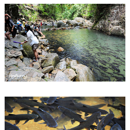
ไตล์
ดูด
วง
ผู้
หญิง
ผู้ชาย
สุขภาพ
ท่อง
เที่ยว
สูตร
อาหาร
ง่ายๆ
ช้อป
ปิ้ง