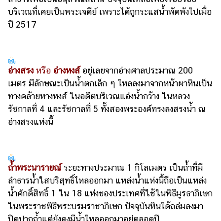
บริเวณที่เคยเป็นพระเจดีย์ เพราะได้ถูกระแสน้ำพัดพังไปเมื่อ
ปี 2517
อ่างสรง
หรือ
อ่างหงส์
อยู่เลยจากอ่างศาลประมาณ 200
เมตร มีลักษณะเป็นน้ำตกเล็ก ๆ ไหลลงมาจากหน้าผาหินเป็น
ทางคล้ายหางหงส์ ในอดีตบริเวณแอ่งน้ำกว้าง ในหลวง
รัชกาลที่ 4 และรัชกาลที่ 5 ทั้งสองพระองค์ทรงลงสรงน้ำ ณ
อ่างสรงแห่งนี้
ถ้ำพระนารายณ์
ระยะทางประมาณ 1 กิโลเมตร เป็นถ้ำที่มี
ลำธารน้ำใสบริสุทธิ์ไหลออกมา แหล่งน้ำแห่งนี้ถือเป็นแหล่ง
น้ำศักดิ์สิทธิ์ 1 ใน 18 แห่งของประเทศที่ใช้ในพิธีมูรธาภิเษก
ในพระราชพิธีพระบรมราชาภิเษก ปัจจุบันหินได้ถล่มลงมา
ปิดปากถ้ำแต่ยังคงมีน้ำไหลออกมาอยู่ตลอดปี