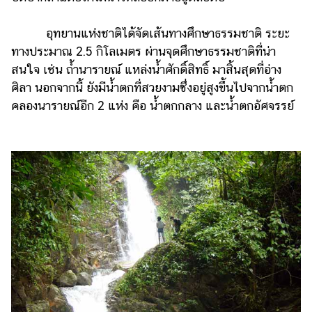
อุทยานแห่งชาติได้จัดเส้นทางศึกษาธรรมชาติ ระยะ
ทางประมาณ 2.5 กิโลเมตร ผ่านจุดศึกษาธรรมชาติที่น่า
สนใจ เช่น ถ้ำนารายณ์ แหล่งน้ำศักดิ์สิทธิ์ มาสิ้นสุดที่อ่าง
ศิลา นอกจากนี้ ยังมีน้ำตกที่สวยงามซึ่งอยู่สูงขึ้นไปจากน้ำตก
คลองนารายณ์อีก 2 แห่ง คือ น้ำตกกลาง และน้ำตกอัศจรรย์