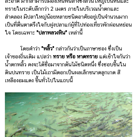
สะอาด มากสามารถมองเห็นพื้นล่างซึ่งส่วนใหญ่เป็นหินและ
ทรายในระดับลึกกว่า 2 เมตร ภายในบริเวณน้ำตกและ
ลำคลอง มีปลาใหญ่น้อยหลายชนิดอาศัยอยู่เป็นจำนวนมาก
เป็นที่ตื่นตาตรึงใจกับฝูงปลาแก่ผู้ที่ไปท่องเที่ยวพักผ่อนหย่อน
ใจ โดยเฉพาะ
"ปลาพลวงหิน"
เหล่านี้
โดยคำว่า
"พลิ้ว"
กล่าวกันว่าเป็นภาษาชอง ซึ่งเป็น
เจ้าของถิ่นเดิม แปลว่า
ทราย หรือ หาดทราย
แต่เข้าใจกันว่า
น้ำตกพลิ้ว คงจะได้ชื่อมาจากต้นไม้ชนิดหนึ่ง ซึ่งชอบขึ้นใน
ดินปนทราย เป็นไม้เถามีดอกเป็นผลเล็กขนาดลูกเกด สี
เหลืองอมแดง ขึ้นทั่วไปในแถบนี้