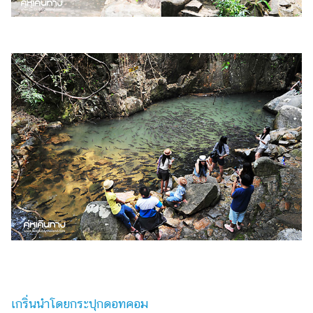
แต่งงาน
แม่
และ
เด็ก
สัตว์
เลี้ยง
Infographic
บริการ
แอปฯ
กระปุก
คอร์ส
ออนไลน์
เรียน
เลข
เกริ่นนำโดยกระปุกดอทคอม