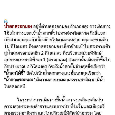
น้ำตกตรอกนอง
อยู่ที่ตำบลตรอกนอง อำเภอขลุง การเดินทาง
ใช้เส้นทางแยกเข้าน้ำตกพลิ้วไปทางจังหวัดตราด ถึงสี่แยก
เข้าอำเภอขลุงแล้วเลี้ยวซ้ายไปตามถนนสาย ขลุง-มะขามอีก
10 กิโลเมตร ถึงตลาดตรอกนอง เลี้ยวซ้ายเข้าไปตามทางเข้า
สู่น้ำตกตรอกนองอีก 2 กิโลเมตร ถึงบริเวณหน่วยพิทักษ์
อุทยานแห่งชาติที่ พล.1.(ตรอกนอง) ต่อจากนั้นเดินเท้าขึ้นไป
อีกประมาณ 2 กิโลเมตร ก็จะถึงน้ำตกชั้นล่างสุดซึ่งเรียกว่า
"น้ำตกไม้ซี้"
ถัดไปเป็นน้ำตกกลางและชั้นบนสุดเรียกว่า
"น้ำตกตรอกนอง"
มีความสวยงามตามธรรมชาติมาก มีน้ำ
ไหลตลอดปี
ในระหว่างการเดินทางขึ้นน้ำตก จะเพลิดเพลินกับ
ความสวยงามของลำธารและสภาพป่า ที่ร่มรื่นและเขียวขจี
ตามธรรมชาติมาก และในบริเวณนี้มีสัตว์ป่าชุกชุม โดย