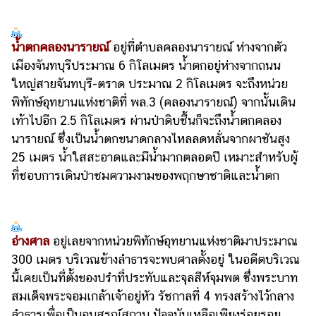
น้ำตกคลองนารายณ์
อยู่ที่ตำบลคลองนารายณ์ ห่างจากตัว
เมืองจันทบุรีประมาณ 6 กิโลเมตร น้ำตกอยู่ห่างจากถนน
ใหญ่สายจันทบุรี-ตราด ประมาณ 2 กิโลเมตร จะถึงหน่วย
พิทักษ์อุทยานแห่งชาติที่ พล.3 (คลองนารายณ์) จากนั้นเดิน
เท้าไปอีก 2.5 กิโลเมตร ผ่านป่าดิบชื้นก็จะถึงน้ำตกคลอง
นารายณ์ ซึ่งเป็นน้ำตกขนาดกลางไหลลดหลั่นจากผาชันสูง
25 เมตร น้ำใสสะอาดและมีน้ำมากตลอดปี เหมาะสำหรับผู้
ที่ชอบการเดินป่าชมความงามของพฤกษาชาติและน้ำตก
อ่างศาล
อยู่เลยจากหน่วยพิทักษ์อุทยานแห่งชาติมาประมาณ
300 เมตร บริเวณข้างลำธารจะพบศาลตั้งอยู่ ในอดีตบริเวณ
นี้เคยเป็นที่ตั้งของปรำที่ประทับและจุลสีห์จุมพต ซึ่งพระบาท
สมเด็จพระจอมเกล้าเจ้าอยู่หัว รัชกาลที่ 4 ทรงสร้างไว้กลาง
ลำธารเพื่อเป็นอนุสรณ์สถาน ปัจจุบันเหลือเพียงร่อยรอย