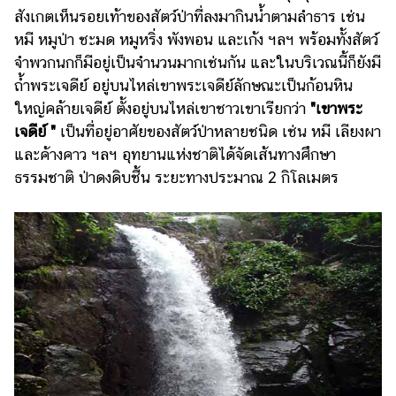
สังเกตเห็นรอยเท้าของสัตว์ป่าที่ลงมากินน้ำตามลำธาร เช่น
หมี หมูป่า ชะมด หมูหริ่ง พังพอน และเก้ง ฯลฯ พร้อมทั้งสัตว์
จำพวกนกก็มีอยู่เป็นจำนวนมากเช่นกัน และในบริเวณนี้ก็ยังมี
ถ้ำพระเจดีย์ อยู่บนไหล่เขาพระเจดีย์ลักษณะเป็นก้อนหิน
ใหญ่คล้ายเจดีย์ ตั้งอยู่บนไหล่เขาชาวเขาเรียกว่า
"เขาพระ
เจดีย์ "
เป็นที่อยู่อาศัยของสัตว์ป่าหลายชนิด เช่น หมี เลียงผา
และค้างคาว ฯลฯ อุทยานแห่งชาติได้จัดเส้นทางศึกษา
ธรรมชาติ ป่าดงดิบชื้น ระยะทางประมาณ 2 กิโลเมตร