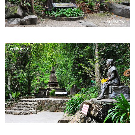
เงิน
การ
ศึกษา
บันเทิง
รูปภาพ
ดู
หนัง
Music
Station
ละคร
บันเทิง
เกาหลี
ไลฟ์