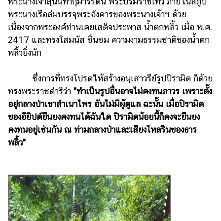
พระนางเจ้าสุนันทากุมารีรัตน์ พระบรมราชเทวี ภายในสภูป
พระนางเรือล่มบรรจุพระอังคารของพระนางเจ้าฯ ด้วย
เนื่องจากพระองค์ท่านเคยเสด็จประพาส น้ำตกพลิ้ว เมื่อ พ.ศ.
2417 และทรงโสมนัส ชื่นชม ความงามธรรมชาติของน้ำตก
พลิ้วยิ่งนัก
ซึ่งการที่ทรงโปรดให้สร้างอนุเสาวรีย์รูปปิรามิด ก็ด้วย
ทรงพระราชดำริว่า
"ทำเป็นรูปอื่นอาจไม่คงทนภาวร เพราะตั้ง
อยู่กลางป่าเขาลำเนาไพร อันไม่มีผู้ดูแล ฉะนั้น เมื่อปิรามิด
ของอียิปต์ยืนยงคงทนได้ฉันใด ปิรามิดน้อยนี้ก็คงจะยืนยง
คงทนอยู่เช่นกัน ณ ท่ามกลางป่าและเสียงไหลรินของธาร
พลิ้ว"