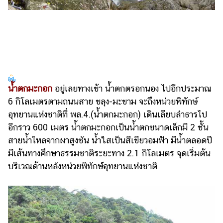
น้ำตกมะกอก
อยู่เลยทางเข้า น้ำตกตรอกนอง ไปอีกประมาณ
6 กิโลเมตรตามถนนสาย ขลุง-มะขาม จะถึงหน่วยพิทักษ์
อุทยานแห่งชาติที่ พล.4.(น้ำตกมะกอก) เดินเลียบลำธารไป
อีกราว 600 เมตร น้ำตกมะกอกเป็นน้ำตกขนาดเล็กมี 2 ชั้น
สายน้ำไหลจากผาสูงชัน น้ำใสเป็นสีเขียวอมฟ้า มีน้ำตลอดปี
มีเส้นทางศึกษาธรรมชาติระยะทาง 2.1 กิโลเมตร จุดเริ่มต้น
บริเวณด้านหลังหน่วยพิทักษ์อุทยานแห่งชาติ