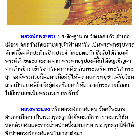
หลวงพ่อพระสวย
ประดิษฐาน ณ วัดยอดแก้ว อำเภอ
เมืองฯ จัดสร้างโดยราชครูเจ้าฟ้ามหาวัน เป็นพระพุทธรูปพระ
พักตร์ยิ้ม ศิลปะล้านช้างประจำวัดยอดแก้ว ซึ่งนับได้ว่าองค์
พระมีลักษณะสวยงามมาก พระพุทธรูปองค์นี้ก็ได้อัญเชิญมา
จากล้านช้าง เข้าใจว่าในคราวเดียวกับพระเสริม พระใส พระ
สุก องค์พระสวยนี้ต่อมาเมื่อมีผู้ให้ความเคารพบูชาได้รับโชค
ลาภเป็นอย่างดียิ่ง จึงผู้ต่อสร้อยคำให้แก่องค์พระสวยนี้ออก
ไปอีกหน่อยเป็นพระสวยรวยทรัพย์
หลวงพระแสง
หรือหลวงพ่อองค์แสน วัดศรีษะเกษ
อำเภอเมืองฯ เป็นพระพุทธรูปนั่งขัดสมาธิราบ ปางมารวิชัย
หล่อด้วยเงินและทองน้ำหนักหนึ่งแสนบาท พระพุทธรูปนี้จึงได้
ชื่อว่าหลวงพ่อองค์แสนในเวลาต่อมา