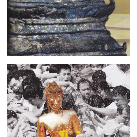
ไตล์
ดูด
วง
ผู้
หญิง
ผู้ชาย
สุขภาพ
ท่อง
เที่ยว
สูตร
อาหาร
ง่ายๆ
ช้อป
ปิ้ง