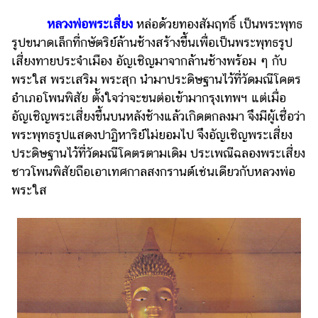
หลวงพ่อพระเสี่ยง
หล่อด้วยทองสัมฤทธิ์ เป็นพระพุทธ
รูปขนาดเล็กที่กษัตริย์ล้านช้างสร้างขึ้นเพื่อเป็นพระพุทธรูป
เสี่ยงทายประจำเมือง อัญเชิญมาจากล้านช้างพร้อม ๆ กับ
พระใส พระเสริม พระสุก นำมาประดิษฐานไว้ที่วัดมณีโคตร
อำเภอโพนพิสัย ตั้งใจว่าจะขนต่อเข้ามากรุงเทพฯ แต่เมื่อ
อัญเชิญพระเสี่ยงขึ้นบนหลังช้างแล้วเกิดตกลงมา จึงมีผู้เชื่อว่า
พระพุทธรูปแสดงปาฏิหาริย์ไม่ยอมไป จึงอัญเชิญพระเสี่ยง
ประดิษฐานไว้ที่วัดมณีโคตรตามเดิม ประเพณีฉลองพระเสี่ยง
ชาวโพนพิสัยถือเอาเทศกาลสงกรานต์เช่นเดียวกับหลวงพ่อ
พระใส