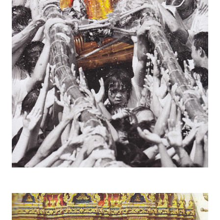
รถยนต์
บ้าน
และ
การ
ตกแต่ง
มือ
ถือ
ราคา
ทอง
ราคา
น้ำมัน
วา
ไร
ตี้