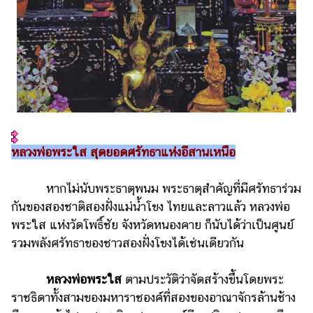
หลวงพ่อพระใส สุดยอดศรัทธาแห่งอีสานเหนือ
หากไม่นับพระธาตุพนม พระธาตุสำคัญที่มีศรัทธาร่วม
กันของสองชาติสองฝั่งแม่น้ำโขง ไทยและลาวแล้ว หลวงพ่อ
พระใส แห่งวัดโพธิ์ชัย จังหวัดหนองคาย ก็นับได้ว่าเป็นศูนย์
รวมพลังศรัทธาของชาวสองฝั่งโขงได้เช่นเดียวกัน
หลวงพ่อพระใส
ตามประวัติว่าจัดสร้างขึ้นโดยพระ
ราชธิดาทั้งสามของมหาราชองค์ที่สองของอาณาจักรล้านช้าง