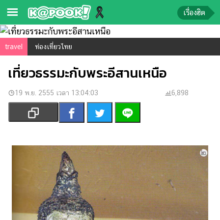
เรื่องฮิต
ข่าว-
travel
ท่องเที่ยวไทย
ความ
เที่ยวธรรมะกับพระอีสานเหนือ
รู้
19 พ.ย. 2555 เวลา 13:04:03
ข่าว
6,898
ข่าว
บันเทิง
ตรวจ
หวย
ผล
บอล
สด
การ