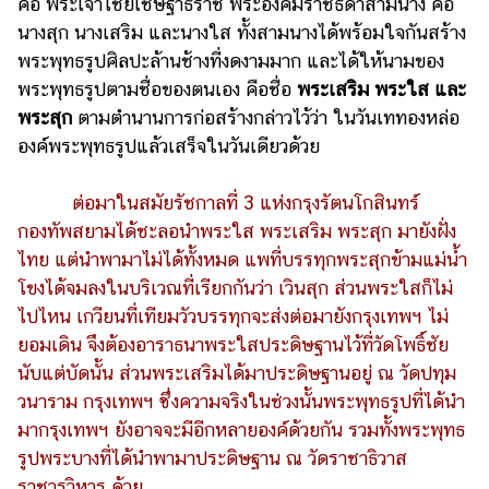
คือ พระเจ้าไชยเชษฐาธิราช พระองค์มีราชธิดาสามนาง คือ
นางสุก นางเสริม และนางใส ทั้งสามนางได้พร้อมใจกันสร้าง
พระพุทธรูปศิลปะล้านช้างที่งดงามมาก และได้ให้นามของ
พระพุทธรูปตามชื่อของตนเอง คือชื่อ
พระเสริม พระใส
และ
พระสุก
ตามตำนานการก่อสร้างกล่าวไว้ว่า ในวันเททองหล่อ
องค์พระพุทธรูปแล้วเสร็จในวันเดียวด้วย
ต่อมาในสมัยรัชกาลที่ 3 แห่งกรุงรัตนโกสินทร์
กองทัพสยามได้ชะลอนำพระใส พระเสริม พระสุก มายังฝั่ง
ไทย แต่นำพามาไม่ได้ทั้งหมด แพที่บรรทุกพระสุกข้ามแม่น้ำ
โขงได้จมลงในบริเวณที่เรียกกันว่า เวินสุก ส่วนพระใสก็ไม่
ไปไหน เกวียนที่เทียมวัวบรรทุกจะส่งต่อมายังกรุงเทพฯ ไม่
ยอมเดิน จึงต้องอาราธนาพระใสประดิษฐานไว้ที่วัดโพธิ์ชัย
นับแต่บัดนั้น ส่วนพระเสริมได้มาประดิษฐานอยู่ ณ วัดปทุม
วนาราม กรุงเทพฯ ซึ่งความจริงในช่วงนั้นพระพุทธรูปที่ได้นำ
มากรุงเทพฯ ยังอาจจะมีอีกหลายองค์ด้วยกัน รวมทั้งพระพุทธ
รูปพระบางที่ได้นำพามาประดิษฐาน ณ วัดราชาธิวาส
ราชวรวิหาร ด้วย