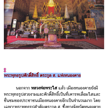
พระพุทธรูปศักดิ์สิทธิ์ ตระกูล ส. แห่งหนองคาย
นอกจาก
หลวงพ่อพระใส
แล้ว เมืองหนองคายยังมี
พระพุทธรูปสวยงามและศักดิ์สิทธิ์เป็นที่เคารพเลื่อมใสและ
ชื่นชมของประชาชนเมืองหนองคายอีกเป็นจำนวนมาก โดย
เฉพาะพระพุทธรูปสำคัญตระกูล ส. ซึ่งทางจังหวัดหนองคาย