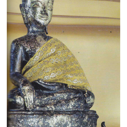
เงิน
การ
ศึกษา
บันเทิง
รูปภาพ
ดู
หนัง
Music
Station
ละคร
บันเทิง
เกาหลี
ไลฟ์