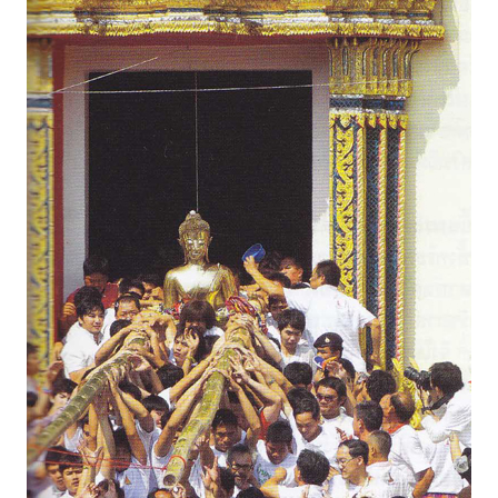
แต่งงาน
แม่
และ
เด็ก
สัตว์
เลี้ยง
Infographic
บริการ
แอปฯ
กระปุก
คอร์ส
ออนไลน์
เรียน
เลข