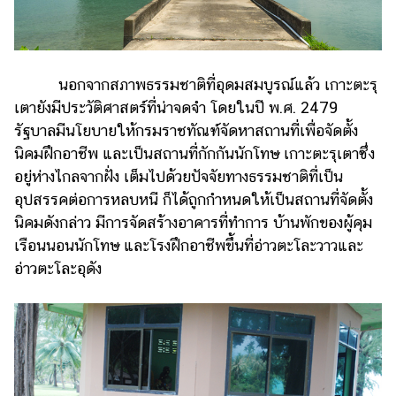
ออนไลน์
ติดต่อ
โฆษณา
นอกจากสภาพธรรมชาติที่อุดมสมบูรณ์แล้ว เกาะตะรุ
แจ้ง
เตายังมีประวัติศาสตร์ที่น่าจดจำ โดยในปี พ.ศ. 2479
ปัญหา
รัฐบาลมีนโยบายให้กรมราชทัณฑ์จัดหาสถานที่เพื่อจัดตั้ง
ร่วม
นิคมฝึกอาชีพ และเป็นสถานที่กักกันนักโทษ เกาะตะรุเตาซึ่ง
งาน
อยู่ห่างไกลจากฝั่ง เต็มไปด้วยปัจจัยทางธรรมชาติที่เป็น
กับ
อุปสรรคต่อการหลบหนี ก็ได้ถูกกำหนดให้เป็นสถานที่จัดตั้ง
เรา
นิคมดังกล่าว มีการจัดสร้างอาคารที่ทำการ บ้านพักของผู้คุม
เรือนนอนนักโทษ และโรงฝึกอาชีพขึ้นที่อ่าวตะโละวาวและ
อ่าวตะโละอุดัง