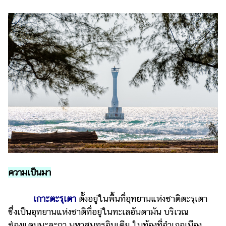
รถยนต์
บ้าน
และ
การ
ตกแต่ง
มือ
ถือ
ราคา
ทอง
ราคา
น้ำมัน
ความเป็นมา
วา
ไร
เกาะตะรุเตา
ตั้งอยู่ในพื้นที่อุทยานแห่งชาติตะรุเตา
ตี้
ซึ่งเป็นอุทยานแห่งชาติที่อยู่ในทะเลอันดามัน บริเวณ
ช่องแคบมะละกา มหาสมุทรอินเดีย ในท้องที่อำเภอเมือง