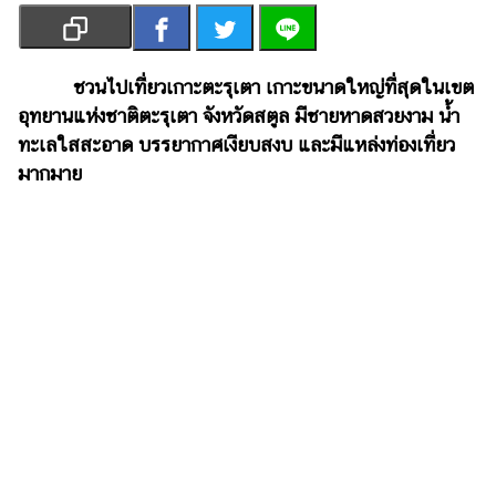
เงิน
การ
ศึกษา
ชวนไปเที่ยวเกาะตะรุเตา เกาะขนาดใหญ่ที่สุดในเขต
อุทยานแห่งชาติตะรุเตา จังหวัดสตูล มีชายหาดสวยงาม น้ำ
บันเทิง
ทะเลใสสะอาด บรรยากาศเงียบสงบ และมีแหล่งท่องเที่ยว
มากมาย
รูปภาพ
ดู
หนัง
Music
Station
ละคร
บันเทิง
เกาหลี
ไลฟ์