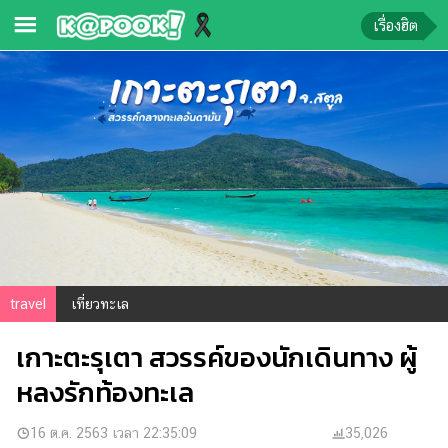
เรื่องฮิต
ข่าว-
ความ
รู้
ข่าว
ข่าว
บันเทิง
ตรวจ
travel
เที่ยวทะเล
หวย
เกาะตะรุเตา สวรรค์ของนักเดินทาง ผู้
ผล
บอล
หลงรักท้องทะเล
สด
การ
16 ต.ค. 2563 เวลา 22:35:09
35,026