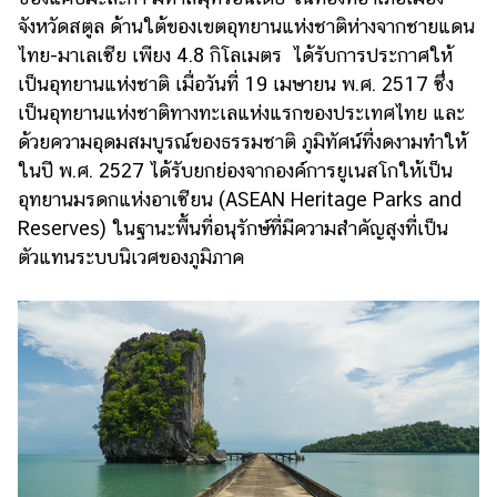
แต่งงาน
จังหวัดสตูล ด้านใต้ของเขตอุทยานแห่งชาติห่างจากชายแดน
ไทย-มาเลเซีย เพียง 4.8 กิโลเมตร ได้รับการประกาศให้
แม่
และ
เป็นอุทยานแห่งชาติ เมื่อวันที่ 19 เมษายน พ.ศ. 2517 ซึ่ง
เด็ก
เป็นอุทยานแห่งชาติทางทะเลแห่งแรกของประเทศไทย และ
ด้วยความอุดมสมบูรณ์ของธรรมชาติ ภูมิทัศน์ที่งดงามทำให้
สัตว์
ในปี พ.ศ. 2527 ได้รับยกย่องจากองค์การยูเนสโกให้เป็น
เลี้ยง
อุทยานมรดกแห่งอาเซียน (ASEAN Heritage Parks and
Infographic
Reserves) ในฐานะพื้นที่อนุรักษ์ที่มีความสำคัญสูงที่เป็น
ตัวแทนระบบนิเวศของภูมิภาค
บริการ
แอปฯ
กระปุก
คอร์ส
ออนไลน์
เรียน
เลข