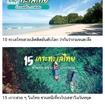
10 ทะเลไทยสวยเลิศติดอันดับโลก ว่ากันว่างามจนตะลึง
15 เกาะสวย ๆ ในไทย ชวนหนีเที่ยวไปเฮฮาในวันหยุด