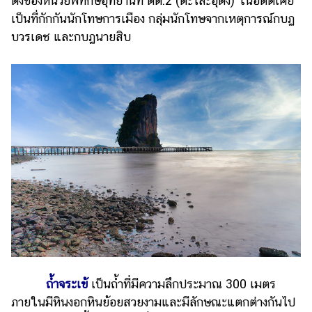
ตั้งของหน่วยพิทักษ์อุทยานที่ ตต.2 (ตะโละอุดัง) ในอดีตเคย
เป็นที่กักกันนักโทษการเมือง กลุ่มนักโทษจากเหตุการณ์กบฏ
บวรเดช และกบฏนายสิบ
ถ้ำจระเข้
เป็นถ้ำที่มีความลึกประมาณ 300 เมตร
ภายในมีหินงอกหินย้อยสวยงามและมีลักษณะแตกต่างกันไป