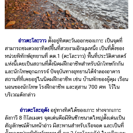
อ่าวตะโละวาว
ตั้งอยู่ทิศตะวันออกของเกาะ เป็นจุดที่
สามารถชมดวงอาทิตย์ขึ้นที่สวยงามอีกมุมหนึ่ง เป็นที่ตั้งของ
หน่วยพิทักษ์อุทยานที่ ตต.1 (ตะโละวาว) พื้นที่ประวัติศาสตร์
แห่งนี้เคยเป็นสถานที่ตั้งนิคมฝึกอาชีพสำหรับนักโทษกักกัน
และนักโทษอุกฉกรรจ์ ปัจจุบันทางอุทยานได้จำลองอาคาร
สถานที่ที่เคยอยู่ในนิคมฝึกอาชีพ เช่น บ้านพักของผู้คุม เรือน
นอนของนักโทษ โรงฝึกอาชีพ และสุสาน 700 ศพ ไว้ใน
บริเวณดังกล่าว
อ่าวตะโละอุดัง
อยู่ทางทิศใต้ของเกาะ ห่างจากเกาะ
ลังกาวี 8 กิโลเมตร จุดเด่นคือมีหินซีกขนาดใหญ่ตั้งเด่นเป็น
สัญลักษณ์ด้านหน้าอ่าว มีสะพานสำหรับเรือจอด และเป็นที่