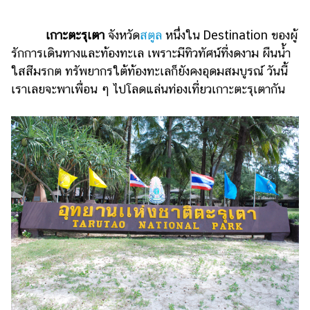
ไตล์
เกาะตะรุเตา
จังหวัด
สตูล
หนึ่งใน Destination ของผู้
ดูด
วง
รักการเดินทางและท้องทะเล เพราะมีทิวทัศน์ที่งดงาม ผืนน้ำ
ใสสีมรกต ทรัพยากรใต้ท้องทะเลก็ยังคงอุดมสมบูรณ์ วันนี้
ผู้
เราเลยจะพาเพื่อน ๆ ไปโลดแล่นท่องเที่ยวเกาะตะรุเตากัน
หญิง
ผู้ชาย
สุขภาพ
ท่อง
เที่ยว
สูตร
อาหาร
ง่ายๆ
ช้อป
ปิ้ง