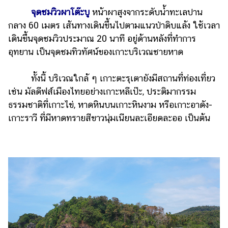
จุดชมวิวผาโต๊ะบู
หน้าผาสูงจากระดับน้ำทะเลปาน
กลาง 60 เมตร เส้นทางเดินขึ้นไปตามแนวป่าดิบแล้ง ใช้เวลา
เดินขึ้นจุดชมวิวประมาณ 20 นาที อยู่ด้านหลังที่ทำการ
อุทยาน เป็นจุดชมทิวทัศน์ของเกาะบริเวณชายหาด
ทั้งนี้ บริเวณใกล้ ๆ เกาะตะรุเตายังมีสถานที่ท่องเที่ยว
เช่น มัลดีฟส์เมืองไทยอย่างเกาะหลีเป๊ะ, ประติมากรรม
ธรรมชาติที่เกาะไข่, หาดหินบนเกาะหินงาม หรือเกาะอาดัง-
เกาะราวี ที่มีหาดทรายสีขาวนุ่มเนียนละเอียดละออ เป็นต้น