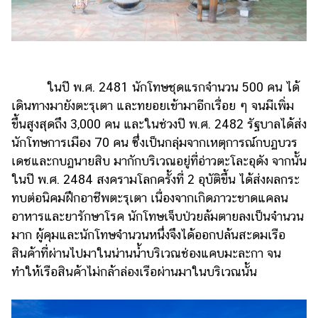
ในปี พ.ศ. 2481 นักโทษชุดแรกจำนวน 500 คน ได้
เดินทางมายังตะรุเตา และทยอยเข้ามาอีกเรื่อย ๆ จนมีเพิ่ม
ขึ้นสูงสุดถึง 3,000 คน และในช่วงปี พ.ศ. 2482 รัฐบาลได้ส่ง
นักโทษการเมือง 70 คน ซึ่งเป็นกลุ่มจากเหตุการณ์กบฏบวร
เดชและกบฏนายสิบ มากักบริเวณอยู่ที่อ่าวตะโละอุดัง จากนั้น
ในปี พ.ศ. 2484 สงครามโลกครั้งที่ 2 อุบัติขึ้น ได้ส่งผลกระ
ทบต่อนิคมฝึกอาชีพตะรุเตา เนื่องจากเกิดภาวะขาดแคลน
อาหารและยารักษาโรค นักโทษเจ็บป่วยล้มตายลงเป็นจำนวน
มาก ผู้คุมและนักโทษจำนวนหนึ่งจึงได้ออกปล้นสะดมเรือ
สินค้าที่ผ่านไปมาในน่านน้ำบริเวณช่องแคบมะละกา จน
ทำให้เรือสินค้าไม่กล้าล่องเรือผ่านมาในบริเวณนั้น