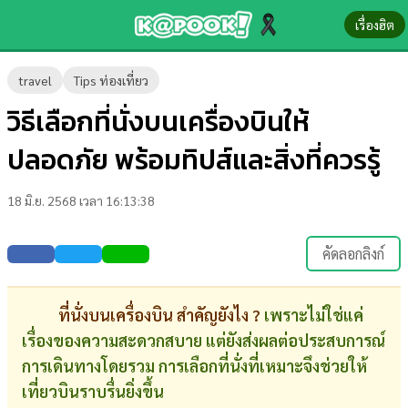
เรื่องฮิต
ข่าว-
travel
Tips ท่องเที่ยว
ความ
วิธีเลือกที่นั่งบนเครื่องบินให้
รู้
ปลอดภัย พร้อมทิปส์และสิ่งที่ควรรู้
ข่าว
18 มิ.ย. 2568 เวลา 16:13:38
ข่าว
บันเทิง
คัดลอกลิงก์
ตรวจ
หวย
ที่นั่งบนเครื่องบิน สำคัญยังไง ?
เพราะไม่ใช่แค่
เรื่องของความสะดวกสบาย แต่ยังส่งผลต่อประสบการณ์
ผล
การเดินทางโดยรวม การเลือกที่นั่งที่เหมาะจึงช่วยให้
บอล
เที่ยวบินราบรื่นยิ่งขึ้น
สด