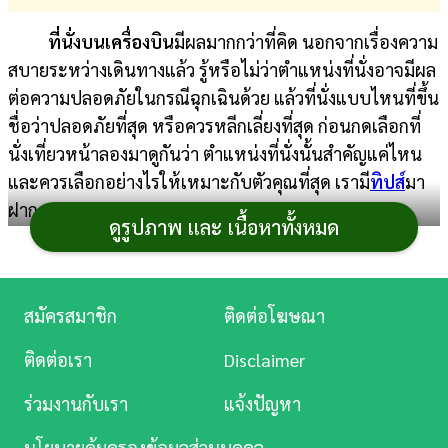
การ
ที่นั่งบนเครื่องบิน
มีผลมากกว่าที่คิด นอกจากเรื่องความ
เงิน
สบายระหว่างเดินทางแล้ว รู้หรือไม่ว่าตำแหน่งที่นั่งอาจมีผล
ต่อความปลอดภัยในกรณีฉุกเฉินด้วย แล้วที่นั่งแบบไหนที่ขึ้น
การ
ชื่อว่าปลอดภัยที่สุด หรือควรหลีกเลี่ยงที่สุด ก่อนกดเลือกที่
ศึกษา
นั่งเที่ยวหน้าลองมาดูกันว่า ตำแหน่งที่นั่งนั้นสำคัญแค่ไหน
บันเทิง
และควรเลือกอย่างไรให้เหมาะกับตัวคุณที่สุด เรามี
ทิปส์
มา
ฝาก
ดูรูปภาพ และ เนื้อหาทั้งหมด
ดู
หนัง
ที่นั่งบนเครื่องบิน
Music
สมัครสมาชิก
ติดต่อโฆษณา
ตรงไหนเหมาะกับใคร
Station
ติดต่อเรา
Disclaimer
ละคร
ร่วมงานกับเรา
แจ้งปัญหา
บันเทิง
นโยบายคุ้มครองข้อมูลส่วนบุคคล