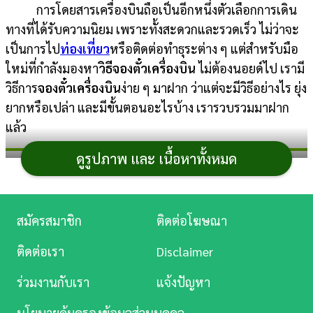
การโดยสารเครื่องบินถือเป็นอีกหนึ่งตัวเลือกการเดิน
การ
ทางที่ได้รับความนิยม เพราะทั้งสะดวกและรวดเร็ว ไม่ว่าจะ
เงิน
เป็นการไป
ท่องเที่ยว
หรือติดต่อทำธุระต่าง ๆ แต่สำหรับมือ
ใหม่ที่กำลังมองหา
วิธีจองตั๋วเครื่องบิน
ไม่ต้องนอยด์ไป เรามี
การ
วิธีการ
จองตั๋วเครื่องบิน
ง่าย ๆ มาฝาก ว่าแต่จะมีวิธีอย่างไร ยุ่ง
ศึกษา
ยากหรือเปล่า และมีขั้นตอนอะไรบ้าง เรารวบรวมมาฝาก
บันเทิง
แล้ว
ดูรูปภาพ และ เนื้อหาทั้งหมด
ดู
วิธีจองตั๋วเครื่องบิน
หนัง
Music
สมัครสมาชิก
ติดต่อโฆษณา
Station
ติดต่อเรา
Disclaimer
ละคร
ร่วมงานกับเรา
แจ้งปัญหา
บันเทิง
นโยบายคุ้มครองข้อมูลส่วนบุคคล