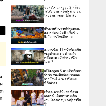
บีบหัวใจ แม่จูบรูป 2 พี่น้อง
รัสเซีย อำลาครั้งสุดท้าย ชาว
ไทยร่วมวางดอกไม้อาลัย
เดินผ่านร้านขายไก่ทอดแถว
ตลาด ก่อนเห็นป้ายชื่อร้าน
ถึงกับอ่านใหม่อีกรอบ
อวสานร่อง 11 หน้าท้องเยิน
หมออ้างผลงานน่าพอใจ
เหยื่อสวน กล้าถ่ายลงรีวิว
ไหม !?
เต้ Dragon 5 หายตัวปริศนา
นับวัน หลังปั่นจักรยานออก
กต
จากบ้านตี 4 วงจรปิดเผย
พิกัดล่าสุด
าม
อก
เจ้าคุณพระสินีนาถ พิลาส
กัลยาณี เป็นประธานเปิด
าก
งาน โครงการปูทางสู่การตื่น
รู้ฯ
น