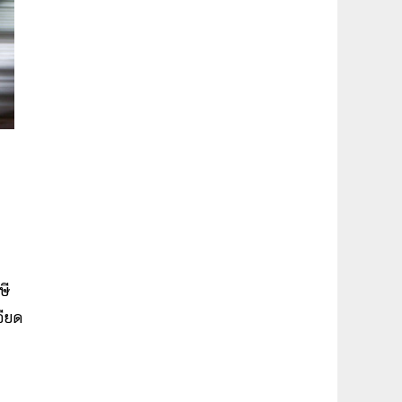
ษี
ียด