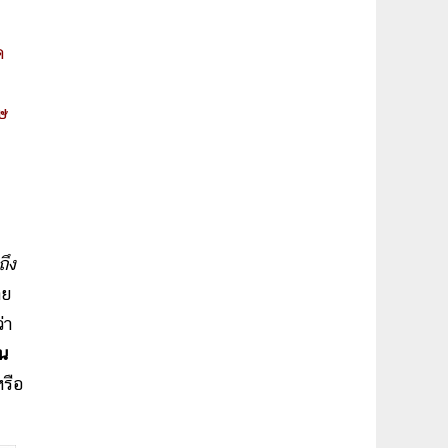
ด
ษ
ถึง
็ย
่า
็น
หรือ