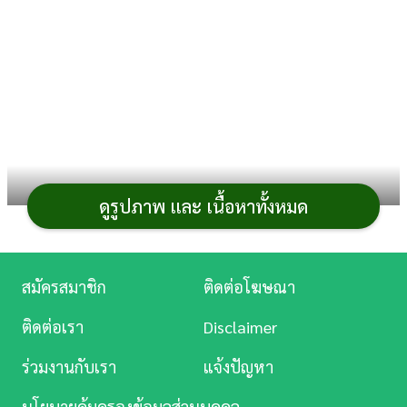
การ
เงิน
การ
ศึกษา
บันเทิง
ดูรูปภาพ และ เนื้อหาทั้งหมด
ดู
หนัง
อุทยานแห่งชาติ
หนึ่งในจุดหมายปลายทางของหลาย
ๆ คน เพราะมีทรัพยากรธรรมชาติที่อุดมสมบูรณ์ รวมถึง
Music
สมัครสมาชิก
ติดต่อโฆษณา
แหล่งท่องเที่ยว
หลากหลาย วันนี้เราเลยนำเอา
ที่เที่ยว
Station
อุทยานแห่งชาติ
จากจังหวัดต่าง ๆ ในประเทศไทยมา
ติดต่อเรา
Disclaimer
ละคร
แนะนำ เผื่อจะเป็นลิสต์ท่องเที่ยวในวันพักผ่อนชิล ๆ กันนะ
ร่วมงานกับเรา
แจ้งปัญหา
บันเทิง
นโยบายคุ้มครองข้อมูลส่วนบุคคล