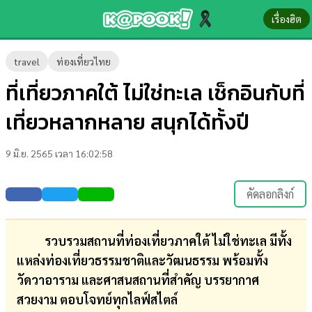
เรื่องฮิต
ข่าว-
travel
ท่องเที่ยวไทย
ความ
ที่เที่ยวภาคใต้ ไม่ใช่ทะเล เช็กอินกับที่
รู้
เที่ยวหลากหลาย สนุกได้ทั้งปี
ข่าว
9 มิ.ย. 2565 เวลา 16:02:58
ข่าว
บันเทิง
คัดลอกลิงก์
ตรวจ
หวย
รวบรวมสถานที่ท่องเที่ยวภาคใต้ ไม่ใช่ทะเล มีทั้ง
แหล่งท่องเที่ยวธรรมชาติและวัฒนธรรม พร้อมทั้ง
ผล
วัดวาอาราม และศาสนสถานที่สำคัญ บรรยากาศ
บอล
สวยงาม ตอบโจทย์ทุกไลฟ์สไตล์
สด