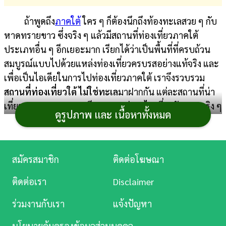
การ
ถ้าพูดถึง
ภาคใต้
ใคร ๆ ก็ต้องนึกถึงท้องทะเลสวย ๆ กับ
เงิน
หาดทรายขาว ซึ่งจริง ๆ แล้วมีสถานที่ท่องเที่ยวภาคใต้
ประเภทอื่น ๆ อีกเยอะมาก เรียกได้ว่าเป็นพื้นที่ที่ครบถ้วน
การ
สมบูรณ์แบบไปด้วยแหล่งท่องเที่ยวครบรสอย่างแท้จริง และ
ศึกษา
เพื่อเป็นไอเดียในการไปท่องเที่ยวภาคใต้ เราจึงรวบรวม
บันเทิง
สถานที่ท่องเที่ยวใต้ ไม่ใช่ทะเล
มาฝากกัน แต่ละสถานที่น่า
เที่ยวมาก ๆ บรรยากาศดี เหมาะแก่การไปเที่ยววันหยุดจริง ๆ
ดูรูปภาพ และ เนื้อหาทั้งหมด
ดู
นะ จะมีที่ไหนบ้าง ไปดูกัน
หนัง
1. อุทยานแห่งชาติกุยบุรี จังหวัดประจวบคีรีขันธ์
Music
สมัครสมาชิก
ติดต่อโฆษณา
ผืนป่าขนาดใหญ่ของจังหวัดประจวบคีรีขันธ์
Station
ครอบคลุมพื้นที่กว่า 605,625 ไร่ เต็มไปด้วยพืชพรรณและ
ติดต่อเรา
Disclaimer
สัตว์ป่ามากมาย จนได้ฉายาว่าเป็นซาฟารีเมืองไทยที่แท้จริง
ละคร
ร่วมงานกับเรา
แจ้งปัญหา
โดยสัตว์ที่มีความน่าสนใจมากที่สุดคือช้างและกระทิง โดยจะ
บันเทิง
มีการจัดกิจกรรมพาไปชมช้างป่าและฝูงกระทิงอยู่เป็น
นโยบายคุ้มครองข้อมูลส่วนบุคคล