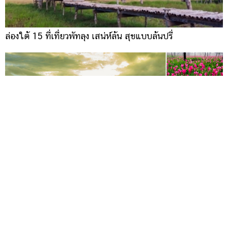
ล่องใต้ 15 ที่เที่ยวพัทลุง เสน่ห์ล้น สุขแบบล้นปรี่
จัดไปโลด กับที่เที่ยวหน้าฝน ทั้งท้องทะเล ป่าเขา สูดกลิ่นดิน
เคล้ากลิ่นฝนฟิน ๆ