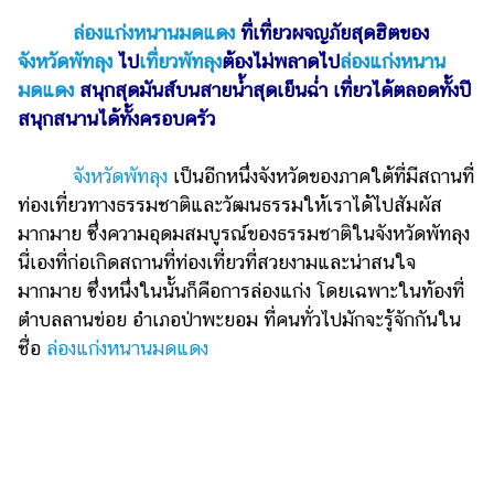
ไตล์
ล่องแก่งหนานมดแดง
ที่เที่ยวผจญภัยสุดฮิตของ
ดูด
จังหวัดพัทลุง
ไป
เที่ยวพัทลุง
ต้องไม่พลาดไป
ล่องแก่งหนาน
วง
มดแดง
สนุกสุดมันส์บนสายน้ำสุดเย็นฉ่ำ เที่ยวได้ตลอดทั้งปี
สนุกสนานได้ทั้งครอบครัว
ผู้
หญิง
จังหวัดพัทลุง
เป็นอีกหนึ่งจังหวัดของภาคใต้ที่มีสถานที่
ผู้ชาย
ท่องเที่ยวทางธรรมชาติและวัฒนธรรมให้เราได้ไปสัมผัส
มากมาย ซึ่งความอุดมสมบูรณ์ของธรรมชาติในจังหวัดพัทลุง
สุขภาพ
นี่เองที่ก่อเกิดสถานที่ท่องเที่ยวที่สวยงามและน่าสนใจ
ท่อง
มากมาย ซึ่งหนึ่งในนั้นก็คือการล่องแก่ง โดยเฉพาะในท้องที่
เที่ยว
ตำบลลานข่อย อำเภอป่าพะยอม ที่คนทั่วไปมักจะรู้จักกันใน
สูตร
ชื่อ
ล่องแก่งหนานมดแดง
อาหาร
ง่ายๆ
ช้อป
ปิ้ง