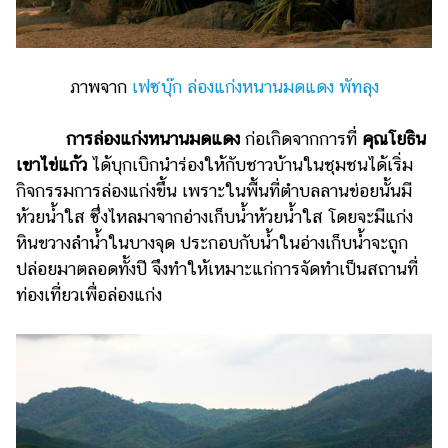
แต่งงาน
แม่
และ
ภาพจาก
เฟซบุ๊ก ล่องแก่งหนานมดแดง พัทลุง
เด็ก
สัตว์
การล่องแก่งหนานมดแดง
ก่อเกิดจากการที่
คุณโยธิน
เลี้ยง
เขาไข่แก้ว
ได้บุกเบิกนำร่องให้กับชาวบ้านในชุมชนได้เริ่ม
กิจกรรมการล่องแก่งขึ้น เพราะในพื้นที่ตำบลลานข่อยนั้นมี
Infographic
ห้วยน้ำใส ซึ่งไหลมาจากอ่างเก็บน้ำห้วยน้ำใส โดยจะมีแก่ง
บริการ
หินขวางลำน้ำในบางจุด ประกอบกับน้ำในอ่างเก็บน้ำจะถูก
ปล่อยมาตลอดทั้งปี จึงทำให้เหมาะแก่การจัดทำเป็นสถานที่
แอปฯ
ท่องเที่ยวเพื่อล่องแก่ง
กระปุก
คอร์ส
ออนไลน์
เรียน
เลข