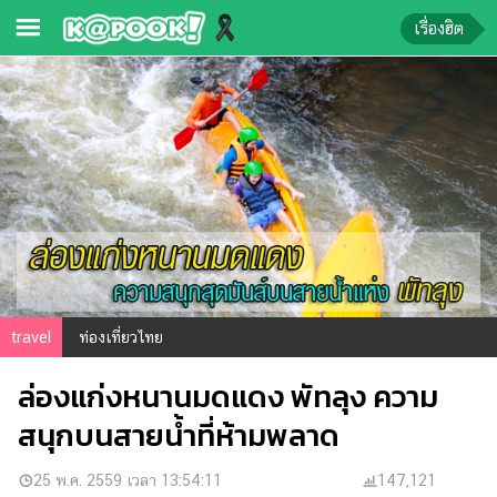
เรื่องฮิต
ข่าว-
ความ
รู้
ข่าว
ข่าว
บันเทิง
ตรวจ
travel
ท่องเที่ยวไทย
หวย
ล่องแก่งหนานมดแดง พัทลุง ความ
ผล
บอล
สนุกบนสายน้ำที่ห้ามพลาด
สด
การ
25 พ.ค. 2559 เวลา 13:54:11
147,121