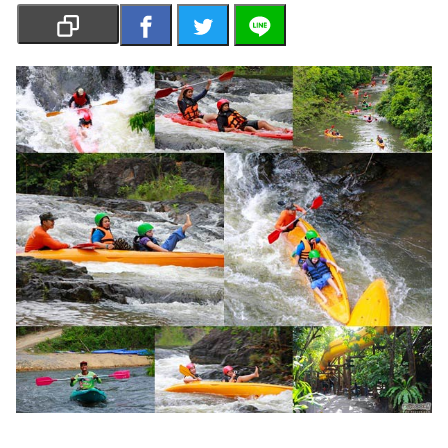
เงิน
การ
ศึกษา
บันเทิง
รูปภาพ
ดู
หนัง
Music
Station
ละคร
บันเทิง
เกาหลี
ไลฟ์