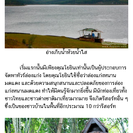
ออนไลน์
ติดต่อ
โฆษณา
แจ้ง
ปัญหา
ร่วม
อ่างเก็บน้ำห้วยน้ำใส
งาน
กับ
เริ่มแรกนั้นมีเพียงคุณโยธินเท่านั้นเป็นผู้ประกอบการ
เรา
จัดพาทัวร์ล่องแก่ง โดยคุณโยธินใช้ชื่อว่าล่องแก่งหนาน
มดแดง และด้วยความสนุกสนานและปลอดภัยของการล่อง
แก่งหนานมดแดง ทำให้มีคนรู้จักมากยิ่งขึ้น มีนักท่องเที่ยวทั้ง
ชาวไทยและชาวต่างชาติมาเที่ยวมากมาย จึงเกิดรีสอร์ทอื่น ๆ
ซึ่งเป็นของชาวบ้านในพื้นที่อีกประมาณ 10 กว่ารีสอร์ท