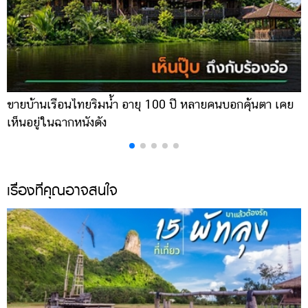
ขายบ้านเรือนไทยริมน้ำ อายุ 100 ปี หลายคนบอกคุ้นตา เคย
ผ
เห็นอยู่ในฉากหนังดัง
เ
เรื่องที่คุณอาจสนใจ