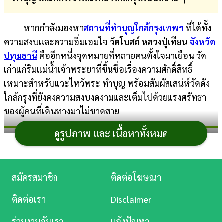
การ
หากกำลังมองหา
สถานที่ทำบุญใกล้กรุงเทพฯ
ที่ได้ทั้ง
เงิน
ความสงบและความอิ่มเอมใจ
วัดโบสถ์ หลวงปู่เทียน
จังหวัด
การ
ปทุมธานี
คืออีกหนึ่งจุดหมายที่หลายคนตั้งใจมาเยือน วัด
ศึกษา
เก่าแก่ริมแม่น้ำเจ้าพระยาที่ขึ้นชื่อเรื่องความศักดิ์สิทธิ์
เหมาะสำหรับแวะไหว้พระ ทำบุญ พร้อมสัมผัสเสน่ห์วัดดัง
บันเทิง
ใกล้กรุงที่ยังคงความสงบงดงามและเต็มไปด้วยแรงศรัทธา
ของผู้คนที่เดินทางมาไม่ขาดสาย
ดู
หนัง
ดูรูปภาพ และ เนื้อหาทั้งหมด
วัดโบสถ์ หลวงปู่เทียน
Music
Station
ปทุมธานี
สมัครสมาชิก
ติดต่อโฆษณา
ละคร
ติดต่อเรา
Disclaimer
บันเทิง
ร่วมงานกับเรา
แจ้งปัญหา