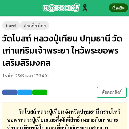
เรื่องฮิต
ข่าว-
travel
ท่องเที่ยวไทย
ความ
วัดโบสถ์ หลวงปู่เทียน ปทุมธานี วัด
รู้
เก่าแก่ริมเจ้าพระยา ไหว้พระขอพร
ข่าว
เสริมสิริมงคล
ข่าว
16 มี.ค. 2569 เวลา 17:34:01
บันเทิง
ตรวจ
คัดลอกลิงก์
หวย
ผล
วัดโบสถ์ หลวงปู่เทียน จังหวัดปทุมธานี กราบไหว้
บอล
ขอพรหลวงปู่เทียนและสิ่งศักดิ์สิทธิ์ เหมาะกับการแวะ
สด
ทำบุญ เติมพลังใจ และเที่ยวใกล้กรุงแบบสบาย ๆ