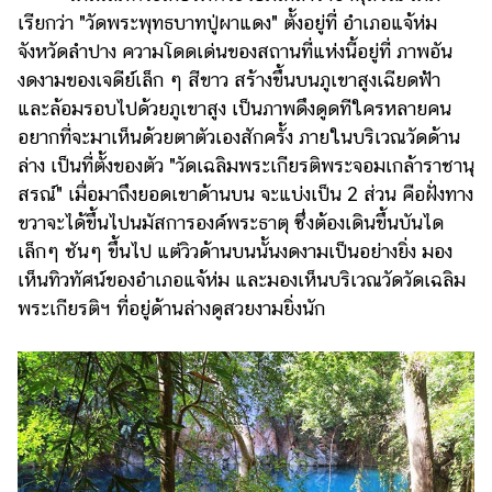
เรียกว่า "วัดพระพุทธบาทปู่ผาแดง" ตั้งอยู่ที่ อำเภอแจ้ห่ม
จังหวัดลำปาง ความโดดเด่นของสถานที่แห่งนี้อยู่ที่ ภาพอัน
งดงามของเจดีย์เล็ก ๆ สีขาว สร้างขึ้นบนภูเขาสูงเฉียดฟ้า
และล้อมรอบไปด้วยภูเขาสูง เป็นภาพดึงดูดทีใครหลายคน
อยากที่จะมาเห็นด้วยตาตัวเองสักครั้ง ภายในบริเวณวัดด้าน
ล่าง เป็นที่ตั้งของตัว "วัดเฉลิมพระเกียรติพระจอมเกล้าราชานุ
สรณ์" เมื่อมาถึงยอดเขาด้านบน จะแบ่งเป็น 2 ส่วน คือฝั่งทาง
ขวาจะได้ขึ้นไปนมัสการองค์พระธาตุ ซึ่งต้องเดินขึ้นบันได
เล็กๆ ชันๆ ขึ้นไป แต่วิวด้านบนนั้นงดงามเป็นอย่างยิ่ง มอง
เห็นทิวทัศน์ของอำเภอแจ้ห่ม และมองเห็นบริเวณวัดวัดเฉลิม
พระเกียรติฯ ที่อยู่ด้านล่างดูสวยงามยิ่งนัก