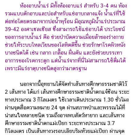
ห้องอาบน้ำแร่ มีทั้งห้องอาบแร่ สำหรับ 3-4 คน ห้อง
รวมแบบตักอาบและบ่อสำหรับแช่อาบกลางแจ้ง น้ำแร่ที่ใช้
ต่อท่อโดยตรงมาจากบ่อน้ำพุร้อน มีอุณหภูมิน้ำแร่ประมาณ
39-42 องศาเซลเซียส ซึ่งสามารถใช้แช่อาบได้ ประโยชน์
ของการอาบน้ำแร่ คือ ช่วยบำบัดความเมื่อยล้าของร่างกาย
ช่วยให้ระบบไหลเวียนของโลหิตดีขึ้น ช่วยรักษาโรคผิวหนัง
บางชนิดได้ เช่น กลาก เกลื้อน ผื่นคัน และยังช่วยบรรเทา
อาการของโรคกระดูก แต่น้ำแร่จากที่นี่ไม่สามารถใช้ดื่มได้
เพราะมีแร่ธาตุบางชนิดสูงกว่ามาตรฐาน
นอกจากนี้อุทยานได้จัดทำเส้นทางศึกษาธรรมชาติไว้
2 เส้นทาง ได้แก่ เส้นทางศึกษาธรรมชาติน้ำตกแจ้ซ้อน ระยะ
ทางประมาณ 3 กิโลเมตร ใช้เวลาเดินประมาณ 1.30 ชั่วโมง
ผ่านจุดสื่อความหมาย 24 จุด ผ่านสภาพป่าและพรรณไม้ที่
น่าสนใจหลายชนิด รวมถึงอาจพบสัตว์หายาก และเส้นทาง
ศึกษาธรรมชาติน้ำตกแม่เปียก ระยะทางประมาณ 3.7
กิโลเมตร เป็นเส้นทางวงรอบเลียบริมห้วยแม่เปียก ผ่านจุด