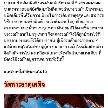
บุญวาทย์วงศ์มานิตซึ่งตรงกับสมัยรัชกาล ที่ 5 การคมนาคม
ขนส่งทางรถยนต์ยังพัฒนาไม่ถึงนครลำปาง รถม้าเป็นพาหนะ
ชนิดเดียวที่ได้รับความนิยมในการเดินทางสูงสุดและสามารถ
ใช้บรรทุกของหรือสินค้า รถม้าคันแรกได้ถูกซื้อมาจาก
กรุงเทพฯ ขณะนั้นทางกรุงเทพฯ มีรถยนต์ใช้มากขึ้น บทบาท
ของรถม้าลากในกรุงเทพฯ จึงลดลงรถม้าจึงได้ถูกนำมาใช้ที่
นครลำปาง และยังได้กระจายไปสู่เมืองหลักของภาคต่าง ๆ
แต่ด้วยเหตุใดไม่ปรากฏผู้ประกอบการรถม้าในเมืองดังกล่าว
จึงเลิกกิจการไป คงเหลือแต่เฉพาะจังหวัดลำปางแห่งเดียว ที่
ยังคงใช้รถม้าอยู่ตราบจนกระทั่งวันนี้
และอีกหนึ่งที่ที่พลาดไม่ได้...
วัดพระธาตุเสด็จ