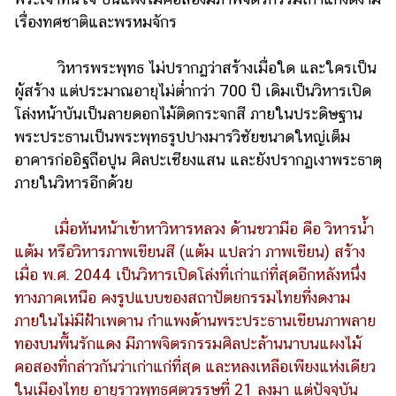
ออนไลน์
เรื่องทศชาติและพรหมจักร
ติดต่อ
โฆษณา
วิหารพระพุทธ ไม่ปรากฏว่าสร้างเมื่อใด และใครเป็น
ผู้สร้าง แต่ประมาณอายุไม่ต่ำกว่า 700 ปี เดิมเป็นวิหารเปิด
แจ้ง
ปัญหา
โล่งหน้าบันเป็นลายดอกไม้ติดกระจกสี ภายในประดิษฐาน
พระประธานเป็นพระพุทธรูปปางมารวิชัยขนาดใหญ่เต็ม
ร่วม
อาคารก่ออิฐถือปูน ศิลปะเชียงแสน และยังปรากฏเงาพระธาตุ
งาน
ภายในวิหารอีกด้วย
กับ
เรา
เมื่อหันหน้าเข้าหาวิหารหลวง ด้านขวามือ คือ วิหารน้ำ
แต้ม หรือวิหารภาพเขียนสี (แต้ม แปลว่า ภาพเขียน) สร้าง
เมื่อ พ.ศ. 2044 เป็นวิหารเปิดโล่งที่เก่าแก่ที่สุดอีกหลังหนึ่ง
ทางภาคเหนือ คงรูปแบบของสถาปัตยกรรมไทยที่งดงาม
ภายในไม่มีฝ้าเพดาน กำแพงด้านพระประธานเขียนภาพลาย
ทองบนพื้นรักแดง มีภาพจิตรกรรมศิลปะล้านนาบนแผงไม้
คอสองที่กล่าวกันว่าเก่าแก่ที่สุด และหลงเหลือเพียงแห่งเดียว
ในเมืองไทย อายุราวพุทธศตวรรษที่ 21 ลงมา แต่ปัจจุบัน