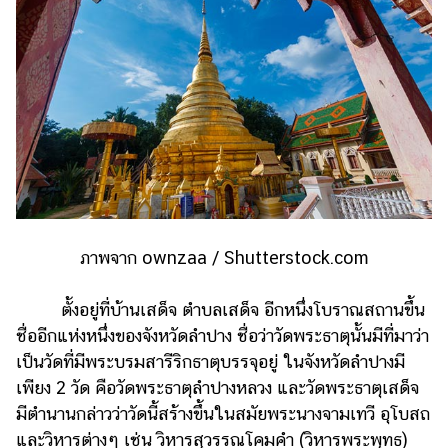
ภาพจาก ownzaa / Shutterstock.com
ตั้งอยู่ที่บ้านเสด็จ ตำบลเสด็จ อีกหนึ่งโบราณสถานขึ้น
ชื่ออีกแห่งหนึ่งของจังหวัดลำปาง ชื่อว่าวัดพระธาตุนั้นมีที่มาว่า
เป็นวัดที่มีพระบรมสารีริกธาตุบรรจุอยู่ ในจังหวัดลำปางมี
เพียง 2 วัด คือวัดพระธาตุลำปางหลวง และวัดพระธาตุเสด็จ
มีตำนานกล่าวว่าวัดนี้สร้างขึ้นในสมัยพระนางจามเทวี อุโบสถ
และวิหารต่างๆ เช่น วิหารสุวรรณโคมคำ (วิหารพระพุทธ)