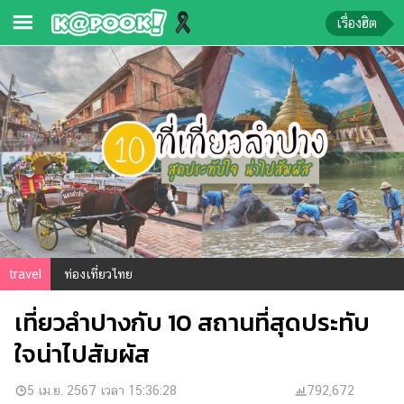
เรื่องฮิต
ข่าว-
ความ
รู้
ข่าว
ข่าว
บันเทิง
ตรวจ
travel
ท่องเที่ยวไทย
หวย
เที่ยวลำปางกับ 10 สถานที่สุดประทับ
ผล
บอล
ใจน่าไปสัมผัส
สด
การ
5 เม.ย. 2567 เวลา 15:36:28
792,672