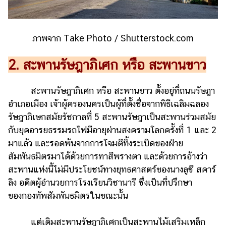
ภาพจาก Take Photo / Shutterstock.com
2. สะพานรัษฎาภิเศก หรือ สะพานขาว
สะพานรัษฎาภิเศก หรือ สะพานขาว ตั้งอยู่ที่ถนนรัษฎา
อำเภอเมือง เจ้าผู้ครองนครเป็นผู้ที่ตั้งชื่อจากพิธีเฉลิมฉลอง
รัษฎาภิเษกสมัยรัชกาลที่ 5 สะพานรัษฎาเป็นสะพานร่วมสมัย
กับยุคอารยธรรมรถไฟมีอายุผ่านสงครามโลกครั้งที่ 1 และ 2
มาแล้ว และรอดพ้นจากการโจมตีทิ้งระเบิดของฝ่าย
สัมพันธมิตรมาได้ด้วยการทาสีพรางตา และด้วยการอ้างว่า
สะพานแห่งนี้ไม่มีประโยชน์ทางยุทธศาสตร์ของนางลูซี สคาร์
ลิง อดีตผู้อำนวยการโรงเรียนวิชานารี ซึ่งเป็นที่ปรึกษา
ของกองทัพสัมพันธมิตรในขณะนั้น
แต่เดิมสะพานรัษฎาภิเศกเป็นสะพานไม้เสริมเหล็ก