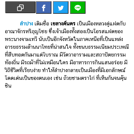
เงิน
การ
ศึกษา
ลำปาง
เดิมชื่อ
เขลางค์นคร
เป็นเมืองหลวงคู่แฝดกับ
อาณาจักรหริภุญไชย ซึ่งเจ้าเมืองทั้งสองเป็นโอรสแฝดของ
บันเทิง
พระนางจามเทวี นับเป็นอีกจังหวัดในภาคเหนือที่เป็นแหล่ง
อารยธรรมล้านนาไทยที่น่าสนใจ ทั้งขนบธรรมเนียมประเพณี
รูปภาพ
ที่สืบทอดกันมาแต่โบราณ มีวัดวาอารามและสถาปัตยกรรม
ดู
ท้องถิ่น มีรถม้าที่ไม่เหมือนใคร มีอาหารการกินแสนอร่อย มี
หนัง
วิถีชีวิตที่เรียบง่าย ทำให้ลำปางกลายเป็นเมืองที่มีเอกลักษณ์
Music
โดดเด่นเป็นของตนเอง เช่น ถ้วยชามตราไก่ ที่เห็นกันจนคุ้น
Station
ชิน
ละคร
บันเทิง
เกาหลี
ไลฟ์