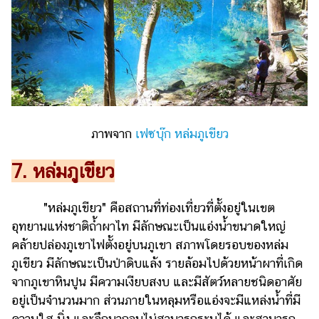
ภาพจาก
เฟซบุ๊ก หล่มภูเขียว
7. หล่มภูเขียว
"หล่มภูเขียว" คือสถานที่ท่องเที่ยวที่ตั้งอยู่ในเขต
อุทยานแห่งชาติถ้ำผาไท มีลักษณะเป็นแอ่งน้ำขนาดใหญ่
คล้ายปล่องภูเขาไฟตั้งอยู่บนภูเขา สภาพโดยรอบของหล่ม
ภูเขียว มีลักษณะเป็นป่าดิบแล้ง รายล้อมไปด้วยหน้าผาที่เกิด
จากภูเขาหินปูน มีความเงียบสงบ และมีสัตว์หลายชนิดอาศัย
อยู่เป็นจำนวนมาก ส่วนภายในหลุมหรือแอ่งจะมีแหล่งน้ำที่มี
ความใส นิ่ง และลึกมากจนไม่สามารถระบุได้ และสามารถ