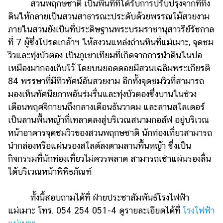
สวนพฤกษชาติ เป็นพื้นที่ที่ได้รับการปรับปรุงจากที่ทิ้ง
ดินให้กลายเป็นสวนสาธารณะประดับด้วยพรรณไม้สวยงาม
ภายในสวนยังเป็นที่ประดิษฐานพระบรมราชานุสาวรีย์รัชกาล
ที่ 7 ผู้ซึ่งโปรดเกล้าฯ ให้สงวนแหล่งถ่านหินที่แม่เมาะ, จุดชม
วิวและทุ่งบัวตอง เป็นภูเขาเทียมที่เกิดจากการนำดินในบ่อ
เหมืองมากองเก็บไว้ โดยบนยอดดอยมีสวนเฉลิมพระเกียรติ
84 พรรษาที่มีทิวทัศน์อันสวยงาม อีกทั้งจุดชมวิวที่สามารถ
มองเห็นทัศนียภาพอันร่มรื่นและทุ่งบัวตองซึ่งบานในช่วง
เดือนพฤศจิกายนถึงกลางเดือนธันวาคม และลานสไลเดอร์
เป็นลานพื้นหญ้าที่เทลาดลงสู่บริเวณสนามกอล์ฟ อยู่บริเวณ
หน้าอาคารจุดชมวิวของสวนพฤกษชาติ นักท่องเที่ยวสามารถ
นำกล่องหรือแผ่นรองสไลด์ลงตามลานพื้นหญ้า ซึ่งเป็น
กิจกรรมที่นักท่องเที่ยวไม่ควรพลาด สามารถเช่าแผ่นรองลื่น
ได้บริเวณหน้าพิพิธภัณฑ์
ทั้งนี้สอบถามได้ที่ ฝ่ายประชาสัมพันธ์โรงไฟฟ้า
แม่เมาะ โทร. 054 254 051-4 ดูรายละเอียดได้ที่
โรงไฟฟ้า