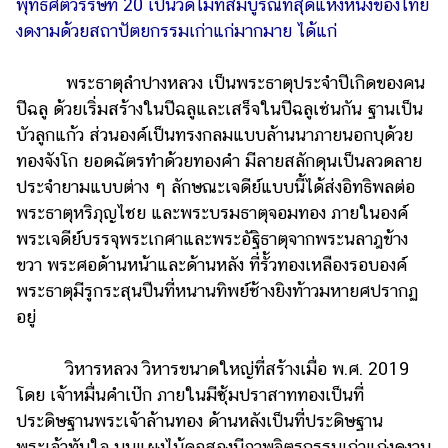
พุทธศตวรรษที่ 20 เป็นวัดไม้ที่สมบูรณ์ที่สุดแห่งหนึ่งของไทย
แต่งงาน
งดงามด้วยสถาปัตยกรรมเก่าแก่มากมาย ได้แก่
แม่
และ
พระธาตุลำปางหลวง เป็นพระธาตุประจำปีเกิดของคน
เด็ก
ปีฉลู ด้วยเริ่มสร้างในปีฉลูและเสร็จในปีฉลูเช่นกัน ฐานเป็น
บัวลูกแก้ว ส่วนองค์เป็นทรงกลมแบบล้านนาภายนอกบุด้วย
สัตว์
เลี้ยง
ทองจังโก ยอดฉัตรทำด้วยทองคำ มีลายสลักดุนเป็นลวดลาย
ประจำยามแบบต่าง ๆ ลักษณะเจดีย์แบบนี้ได้ส่งอิทธิพลต่อ
Infographic
พระธาตุหริภุญไชย และพระบรมธาตุจอมทอง ภายในองค์
พระเจดีย์บรรจุพระเกศาและพระอัฐิธาตุจากพระนลาฎข้าง
บริการ
ขวา พระศอด้านหน้าและด้านหลัง ที่รั้วทองเหลืองรอบองค์
พระธาตุมีรูกระสุนปืนที่หนานทิพย์ช้างยิงท้าวมหายศปรากฏ
แอปฯ
กระปุก
อยู่
คอร์ส
วิหารหลวง วิหารขนาดใหญ่ที่สร้างเมื่อ พ.ศ. 2019
ออนไลน์
โดย เจ้าหมื่นคำเป๊ก ภายในมีซุ้มปราสาททองเป็นที่
เรียน
ประดิษฐานพระเจ้าล้านทอง ด้านหลังเป็นที่ประดิษฐาน
เลข
พระเจ้าทันใจ บนแผงไม้คอสองมีภาพจิตรกรรมเก่าแก่งดงาม