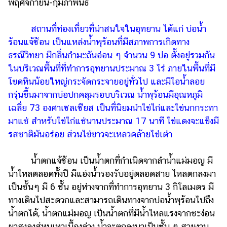
พฤศจิกายน-กุมภาพันธ์
สถานที่ท่องเที่ยวที่น่าสนใจในอุทยาน ได้แก่ บ่อน้ำ
ร้อนแจ้ซ้อน เป็นแหล่งน้ำพุร้อนที่มีสภาพการเกิดทาง
ธรณีวิทยา มีกลิ่นกำมะถันอ่อน ๆ จำนวน 9 บ่อ ตั้งอยู่รวมกัน
ในบริเวณพื้นที่ที่ทำการอุทยานประมาณ 3 ไร่ ภายในพื้นที่มี
โขดหินน้อยใหญ่กระจัดกระจายอยู่ทั่วไป และมีไอน้ำลอย
กรุ่นขึ้นมาจากบ่อปกคลุมรอบบริเวณ น้ำพุร้อนมีอุณหภูมิ
เฉลี่ย 73 องศาเซลเซียส เป็นที่นิยมนำไข่ไก่และไข่นกกระทา
มาแช่ สำหรับไข่ไก่แช่นานประมาณ 17 นาที ไข่แดงจะแข็งมี
รสชาติมันอร่อย ส่วนไข่ขาวจะเหลวคล้ายไข่เต่า
น้ำตกแจ้ซ้อน เป็นน้ำตกที่กำเนิดจากลำน้ำแม่มอญ มี
น้ำไหลตลอดทั้งปี มีแอ่งน้ำรองรับอยู่ตลอดสาย ไหลตกลงมา
เป็นชั้นๆ มี 6 ชั้น อยู่ห่างจากที่ทำการอุทยาน 3 กิโลเมตร มี
ทางเดินไปสะดวกและสามารถเดินทางจากบ่อน้ำพุร้อนไปถึง
น้ำตกได้, น้ำตกแม่มอญ เป็นน้ำตกที่มีน้ำไหลแรงจากชะง่อน
ผาสูงลงสู่หุบเหวเบื้องล่าง น้ำจะตกลงมาเป็นชั้น ๆ สวยงาม