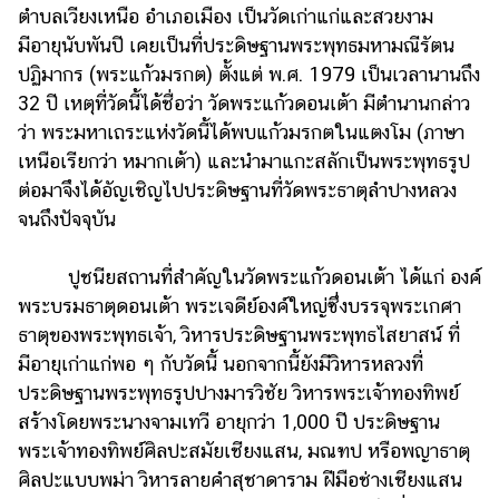
ตำบลเวียงเหนือ อำเภอเมือง เป็นวัดเก่าแก่และสวยงาม
มีอายุนับพันปี เคยเป็นที่ประดิษฐานพระพุทธมหามณีรัตน
ปฏิมากร (พระแก้วมรกต) ตั้งแต่ พ.ศ. 1979 เป็นเวลานานถึง
32 ปี เหตุที่วัดนี้ได้ชื่อว่า วัดพระแก้วดอนเต้า มีตำนานกล่าว
ว่า พระมหาเถระแห่งวัดนี้ได้พบแก้วมรกตในแตงโม (ภาษา
เหนือเรียกว่า หมากเต้า) และนำมาแกะสลักเป็นพระพุทธรูป
ต่อมาจึงได้อัญเชิญไปประดิษฐานที่วัดพระธาตุลำปางหลวง
จนถึงปัจจุบัน
ปูชนียสถานที่สำคัญในวัดพระแก้วดอนเต้า ได้แก่ องค์
พระบรมธาตุดอนเต้า พระเจดีย์องค์ใหญ่ซึ่งบรรจุพระเกศา
ธาตุของพระพุทธเจ้า, วิหารประดิษฐานพระพุทธไสยาสน์ ที่
มีอายุเก่าแก่พอ ๆ กับวัดนี้ นอกจากนี้ยังมีวิหารหลวงที่
ประดิษฐานพระพุทธรูปปางมารวิชัย วิหารพระเจ้าทองทิพย์
สร้างโดยพระนางจามเทวี อายุกว่า 1,000 ปี ประดิษฐาน
พระเจ้าทองทิพย์ศิลปะสมัยเชียงแสน, มณฑป หรือพญาธาตุ
ศิลปะแบบพม่า วิหารลายคำสุชาดาราม ฝีมือช่างเชียงแสน