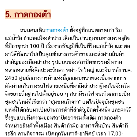
5. กาดกองต้า
ถนนคนเดิน
กาดกองต้า
ตั้งอยู่ที่ถนนตลาดเก่า ริม
แม่น้ำวัง อำเภอเมืองลำปาง เดิมเป็นย่านชุมชนทางเศรษฐกิจ
ที่มีอายุกว่า 100 ปี เริ่มจากชัยภูมิที่เป็นที่ริมแม่น้ำวัง และต่อ
มาได้พัฒนาไปเป็นศูนย์กลางการค้าขายและส่งผ่านสินค้า
สำคัญของเมืองลำปาง รูปแบบของสถาปัตยกรรมมีความ
หลากหลายทั้งศิลปะตะวันตก พม่า-ไทใหญ่ และจีน หลัง พ.ศ.
2459 ศูนย์กลางการค้าแห่งนี้ถูกลดบทบาทลงเนื่องจากการ
ตัดผ่านเส้นทางรถไฟสายเหนือที่มาถึงลำปาง ผู้คนในจังหวัด
จึงขยายถิ่นฐานไปตั้งอยู่รอบ ๆ สถานีรถไฟ จนเกิดกลายเป็น
ชุมชนใหม่ที่เรียกว่า "ชุมชนเก๊าจาว" แต่ในปัจจุบันชุมชน
แห่งนี้ได้กลับมาเป็นย่านการค้าที่สำคัญอีกครั้งหนึ่ง และคงไว้
ซึ่งรูปแบบที่งดงามของสถาปัตยกรรมดั้งเดิม กาดกองต้า
จำหน่ายสินค้าพื้นเมือง สินค้าทำมือ อาหารพื้นบ้าน สินค้าที่
ระลึก ลานกิจกรรม เปิดทุกวันเสาร์-อาทิตย์ เวลา 17.00-