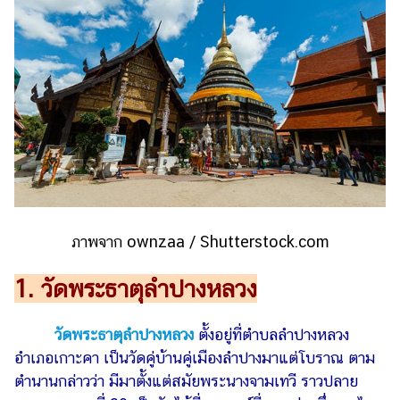
รถยนต์
บ้าน
และ
การ
ตกแต่ง
มือ
ถือ
ราคา
ทอง
ภาพจาก ownzaa / Shutterstock.com
ราคา
น้ำมัน
1. วัดพระธาตุลำปางหลวง
วา
วัดพระธาตุลำปางหลวง
ตั้งอยู่ที่ตำบลลำปางหลวง
ไร
อำเภอเกาะคา เป็นวัดคู่บ้านคู่เมืองลำปางมาแต่โบราณ ตาม
ตี้
ตำนานกล่าวว่า มีมาตั้งแต่สมัยพระนางจามเทวี ราวปลาย