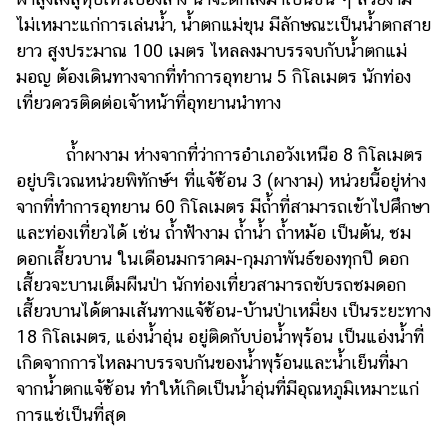
ไม่เหมาะแก่การเล่นน้ำ, น้ำตกแม่ขุน มีลักษณะเป็นน้ำตกสาย
ยาว สูงประมาณ 100 เมตร ไหลลงมาบรรจบกับน้ำตกแม่
มอญ ต้องเดินทางจากที่ทำการอุทยาน 5 กิโลเมตร นักท่อง
เที่ยวควรติดต่อเจ้าหน้าที่อุทยานนำทาง
ถ้ำผางาม ห่างจากที่ว่าการอำเภอวังเหนือ 8 กิโลเมตร
อยู่บริเวณหน่วยพิทักษ์ฯ ที่แจ้ซ้อน 3 (ผางาม) หน่วยนี้อยู่ห่าง
จากที่ทำการอุทยาน 60 กิโลเมตร มีถ้ำที่สามารถเข้าไปศึกษา
และท่องเที่ยวได้ เช่น ถ้ำฟ้างาม ถ้ำน้ำ ถ้ำหม้อ เป็นต้น, ชม
ดอกเสี้ยวบาน ในเดือนมกราคม-กุมภาพันธ์ของทุกปี ดอก
เสี้ยวจะบานเต็มผืนป่า นักท่องเที่ยวสามารถขับรถชมดอก
เสี้ยวบานได้ตามเส้นทางแจ้ซ้อน-บ้านป่าเหมี่ยง เป็นระยะทาง
18 กิโลเมตร, แอ่งน้ำอุ่น อยู่ติดกับบ่อน้ำพุร้อน เป็นแอ่งน้ำที่
เกิดจากการไหลมาบรรจบกันของน้ำพุร้อนและน้ำเย็นที่มา
จากน้ำตกแจ้ซ้อน ทำให้เกิดเป็นน้ำอุ่นที่มีอุณหภูมิเหมาะแก่
การแช่เป็นที่สุด