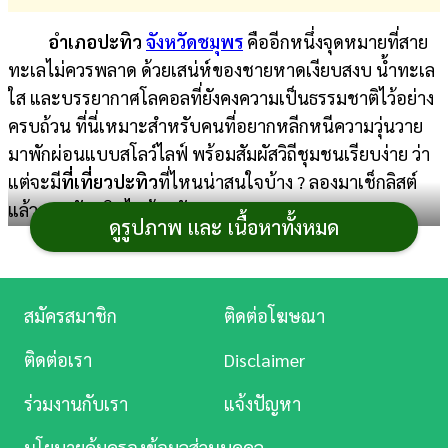
การ
อำเภอปะทิว
จังหวัดชมุพร
คืออีกหนึ่งจุดหมายที่สาย
เงิน
ทะเลไม่ควรพลาด ด้วยเสน่ห์ของชายหาดเงียบสงบ น้ำทะเล
ใส และบรรยากาศโลคอลที่ยังคงความเป็นธรรมชาติไว้อย่าง
การ
ครบถ้วน ที่นี่เหมาะสำหรับคนที่อยากหลีกหนีความวุ่นวาย
ศึกษา
มาพักผ่อนแบบสโลว์ไลฟ์ พร้อมสัมผัสวิถีชุมชนเรียบง่าย ว่า
บันเทิง
แต่จะมี
ที่เที่ยวปะทิว
ที่ไหนน่าสนใจบ้าง ? ลองมาเช็กลิสต์
แล้วชวนจัดทริปไปด้วยกัน
ดูรูปภาพ และ เนื้อหาทั้งหมด
ดู
หนัง
ที่เที่ยวปะทิว ชุมพร
Music
สมัครสมาชิก
ติดต่อโฆษณา
Station
ติดต่อเรา
Disclaimer
1. หาดทุ่งวัวแล่น
ละคร
ร่วมงานกับเรา
แจ้งปัญหา
อัญมณีเม็ดงามแห่งอำเภอปะทิว ด้วยเอกลักษณ์ของ
บันเทิง
ชายหาดรูปพระจันทร์เสี้ยวที่มีเม็ดทรายสีขาวนวลละเอียด
นโยบายคุ้มครองข้อมูลส่วนบุคคล