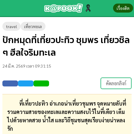
เรื่องฮิต
ข่าว-
travel
เที่ยวทะเล
ความ
ปักหมุดที่เที่ยวปะทิว ชุมพร เที่ยวชิล
รู้
ๆ ฮีลใจริมทะเล
ข่าว
24 มี.ค. 2569 เวลา 09:31:15
ข่าว
บันเทิง
คัดลอกลิงก์
ตรวจ
หวย
ที่เที่ยวปะทิว อำเภอน่าเที่ยวชุมพร จุดหมายลับที่
รวมความสวยของทะเลและความสงบไว้ในที่เดียว เต็ม
ผล
ไปด้วยหาดสวย น้ำใส และวิถีชุมชนสุดเรียบง่ายน่าหลง
บอล
รัก
สด