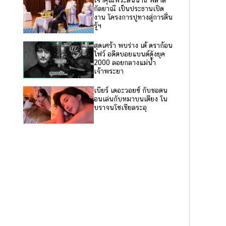
เจ้าคุณพระสินีนาถ พิลาส
กัลยาณี เป็นประธานเปิด
งาน โครงการปูทางสู่การตื่น
รู้ฯ
สุดเศร้า พบร่าง เต้ ดราก้อน
ไฟว์ อดีตบอยแบนด์ดังยุค
2000 ลอยกลางแม่น้ำ
เจ้าพระยา
เบียร์ เดอะวอยซ์ กับชอตน
อนเล่นกับหมาบนเตียง โน
บราจนโซเชียลระอุ