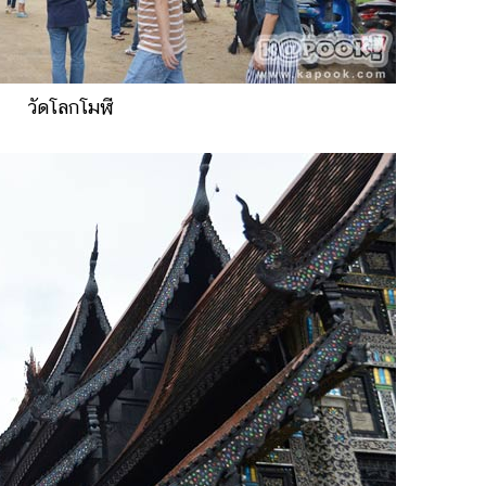
วัดโลกโมฬี