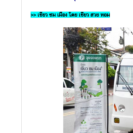
>> เขียว ชม เมือง โดย เขียว สวย หอม