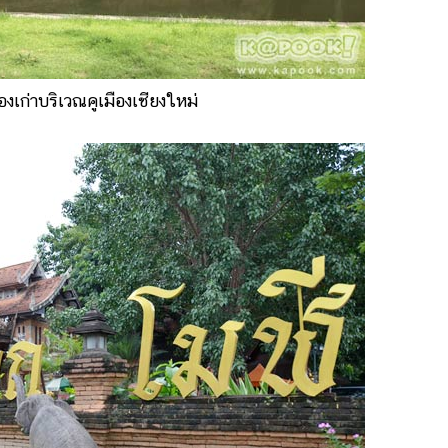
งเก่าบริเวณคูเมืองเชียงใหม่