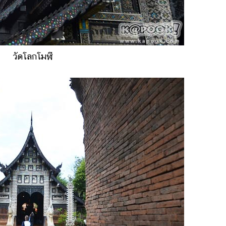
วัดโลกโมฬี