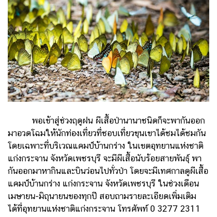
พอเข้าสู่ช่วงฤดูฝน ผีเสื้อป่านานาชนิดก็จะพากันออก
มาอวดโฉมให้นักท่องเที่ยวที่ชอบเที่ยวขุนเขาได้ชมได้ชมกัน
โดยเฉพาะที่บริเวณแคมป์บ้านกร่าง ในเขตอุทยานแห่งชาติ
แก่งกระจาน จังหวัดเพชรบุรี จะมีผีเสื้อนับร้อยสายพันธุ์ พา
กันออกมาหากินและบินว่อนไปทั่วป่า โดยจะมีเทศกาลดูผีเสื้อ
แคมป์บ้านกร่าง แก่งกระจาน จังหวัดเพชรบุรี ในช่วงเดือน
เมษายน-มิถุนายนของทุกปี สอบถามรายละเอียดเพิ่มเติม
ได้ที่อุทยานแห่งชาติแก่งกระจาน โทรศัพท์ 0 3277 2311