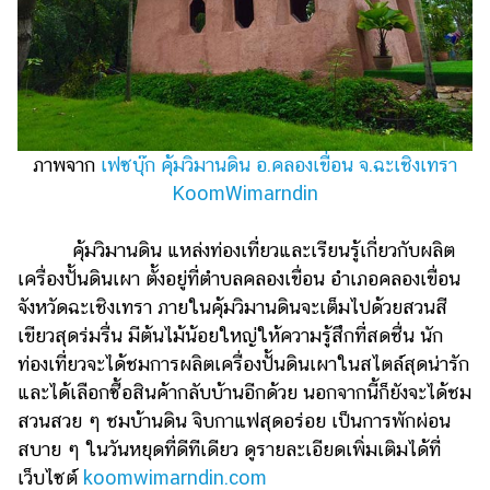
ภาพจาก
เฟซบุ๊ก คุ้มวิมานดิน อ.คลองเขื่อน จ.ฉะเชิงเทรา
KoomWimarndin
คุ้มวิมานดิน แหล่งท่องเที่ยวและเรียนรู้เกี่ยวกับผลิต
เครื่องปั้นดินเผา ตั้งอยู่ที่ตำบลคลองเขื่อน อำเภอคลองเขื่อน
จังหวัดฉะเชิงเทรา ภายในคุ้มวิมานดินจะเต็มไปด้วยสวนสี
เขียวสุดร่มรื่น มีต้นไม้น้อยใหญ่ให้ความรู้สึกที่สดชื่น นัก
ท่องเที่ยวจะได้ชมการผลิตเครื่องปั้นดินเผาในสไตล์สุดน่ารัก
และได้เลือกซื้อสินค้ากลับบ้านอีกด้วย นอกจากนี้ก็ยังจะได้ชม
สวนสวย ๆ ชมบ้านดิน จิบกาแฟสุดอร่อย เป็นการพักผ่อน
สบาย ๆ ในวันหยุดที่ดีทีเดียว ดูรายละเอียดเพิ่มเติมได้ที่
เว็บไซต์
koomwimarndin.com