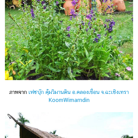
แต่งงาน
แม่
และ
เด็ก
สัตว์
เลี้ยง
Infographic
บริการ
แอปฯ
ภาพจาก
เฟซบุ๊ก คุ้มวิมานดิน อ.คลองเขื่อน จ.ฉะเชิงเทรา
กระปุก
KoomWimarndin
คอร์ส
ออนไลน์
เรียน
เลข