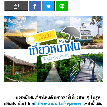
เงิน
การ
ศึกษา
บันเทิง
รูปภาพ
ดู
หนัง
Music
Station
ละคร
บันเทิง
เกาหลี
ช่วงหน้าฝนเที่ยวไหนดี อยากหาที่เที่ยวสวย ๆ ไปสูด
ไลฟ์
กลิ่นฝน ต้องไปยล
ที่เที่ยวหน้าฝน ใกล้กรุงเทพฯ
เหล่านี้ เดิน