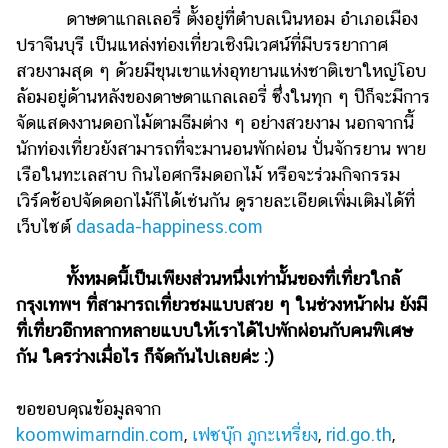
ดาษดาแกลเลอรี่ ตั้งอยู่ที่ตำบลเนินหอม อำเภอเมือง
ปราจีนบุรี เป็นแหล่งท่องเที่ยวเชิงนิเวศน์ที่มีบรรยากาศ
สวยงามสุด ๆ ด้วยมีขุนเขาแห่งอุทยานแห่งชาติเขาใหญ่โอบ
ล้อมอยู่ด้านหลังของดาษดาแกลเลอรี่ ซึ่งในทุก ๆ ปีก็จะมีการ
จัดแสดงงานดอกไม้ตามธีมต่าง ๆ อย่างสวยงาม นอกจากนี้
นักท่องเที่ยวยังสามารถที่จะมานอนพักผ่อน ปั่นจักรยาน พาย
เรือในทะเลสาบ กินไอศกรีมดอกไม้ หรือจะร่วมกิจกรรม
เวิร์คช้อปจัดดอกไม้ก็ได้เช่นกัน ดูรายละเอียดเพิ่มเติมได้ที่
เว็บไซต์
dasada-happiness.com
ทั้งหมดนี้เป็นเพียงส่วนหนึ่งเท่านั้นของที่เที่ยวใกล้
กรุงเทพฯ ที่สามารถเที่ยวชมแบบสวย ๆ ในช่วงหน้าฝน ยังมี
ที่เที่ยวอีกหลากหลายแบบให้เราได้ไปพักผ่อนกับคนพิเศษ
กัน ใครว่างเมื่อไร ก็จัดกันไปเลยค่ะ :)
ขอขอบคุณข้อมูลจาก
koomwimarndin.com
,
เฟซบุ๊ก ภูกะเหรี่ยง
,
rid.go.th
,