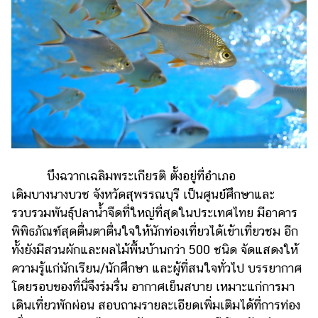
บึงฉวากเฉลิมพระเกียรติ ตั้งอยู่ที่อำเภอ
เดิมบางนางบวช จังหวัดสุพรรณบุรี เป็นศูนย์ศึกษาและ
รวบรวมพันธุ์ปลาน้ำจืดที่ใหญ่ที่สุดในประเทศไทย มีอาคาร
พิพิธภัณฑ์สุดตื่นตาตื่นใจให้นักท่องเที่ยวได้เข้าเที่ยวชม อีก
ทั้งยังมีสวนผักและผลไม้พื้นบ้านกว่า 500 ชนิด จัดแสดงให้
ความรู้แก่นักเรียน/นักศึกษา และผู้ที่สนใจทั่วไป บรรยากาศ
โดยรอบของที่นี่จึงร่มรื่น อากาศเย็นสบาย เหมาะแก่การมา
เดินเที่ยวพักผ่อน สอบถามรายละเอียดเพิ่มเติมได้ที่การท่อง