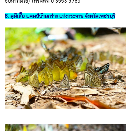
ชัยนาทด้วย) โทรศัพท์ 0 3553 5789
8. ดูผีเสื้อ แคมป์บ้านกร่าง แก่งกระจาน จังหวัดเพชรบุรี