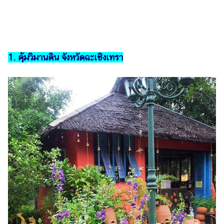
รถยนต์
บ้าน
และ
การ
1. คุ้มวิมานดิน จังหวัดฉะเชิงเทรา
ตกแต่ง
มือ
ถือ
ราคา
ทอง
ราคา
น้ำมัน
วา
ไร
ตี้