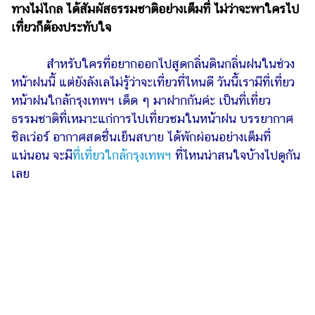
ไตล์
ทางไม่ไกล ได้สัมผัสธรรมชาติอย่างเต็มที่ ไม่ว่าจะพาใครไป
เที่ยวก็ต้องประทับใจ
ดูด
วง
สำหรับใครที่อยากออกไปสูดกลิ่นดินกลิ่นฝนในช่วง
ผู้
หน้าฝนนี้ แต่ยังลังเลไม่รู้ว่าจะเที่ยวที่ไหนดี วันนี้เรามีที่เที่ยว
หญิง
หน้าฝนใกล้กรุงเทพฯ เด็ด ๆ มาฝากกันค่ะ เป็นที่เที่ยว
ธรรมชาติที่เหมาะแก่การไปเที่ยวชมในหน้าฝน บรรยากาศ
ผู้ชาย
ชิลเว่อร์ อากาศสดชื่นเย็นสบาย ได้พักผ่อนอย่างเต็มที่
สุขภาพ
แน่นอน จะมี
ที่เที่ยวใกล้กรุงเทพฯ
ที่ไหนน่าสนใจบ้างไปดูกัน
เลย
ท่อง
เที่ยว
สูตร
อาหาร
ง่ายๆ
ช้อป
ปิ้ง