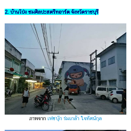
2. บ้านโป่ง ชมศิลปะสตรีทอาร์ต จังหวัดราชบุรี
ภาพจาก
เฟซบุ๊ก ร่มเกล้า ใจทัศน์กุล