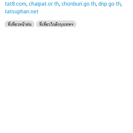
tat8.com
,
chaipat.or.th
,
chonburi.go.th
,
dnp.go.th
,
tatsuphan.net
ที่เที่ยวหน้าฝน
ที่เที่ยวใกล้กรุงเทพฯ
เรื่องเด่น ประเด็นร้อน
เหตุกราดยิงเทพศิรินทร์ นนทบุรี พบเจ็บเพียบ ยอดเสียชีวิต
พ
รวม 9 ราย
ค