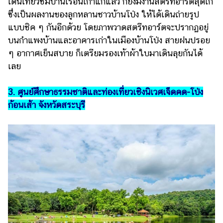
เดินเที่ยวชมบ้านเรือนเก่าแก่แล้ว ก็ยังมีงานสตรีทอาร์ตสุดเก๋
ซึ่งเป็นผลงานของลูกหลานชาวบ้านโป่ง ให้ได้เดินถ่ายรูป
แบบชิค ๆ กันอีกด้วย โดยภาพวาดสตรีทอาร์ตจะปรากฏอยู่
บนกำแพงบ้านและอาคารเก่าในเมืองบ้านโป่ง สายฝนปรอย
ๆ อากาศเย็นสบาย ก็เตรียมรองเท้าผ้าใบมาเดินลุยกันได้
เลย
3. ศูนย์ศึกษาธรรมชาติและท่องเที่ยวเชิงนิเวศเจ็ดคด-โป่ง
ก้อนเส้า จังหวัดสระบุรี