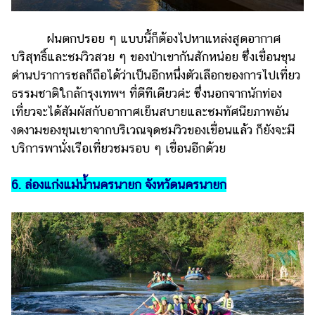
ฝนตกปรอย ๆ แบบนี้ก็ต้องไปหาแหล่งสูดอากาศ
บริสุทธิ์และชมวิวสวย ๆ ของป่าเขากันสักหน่อย ซึ่งเขื่อนขุน
ด่านปราการชลก็ถือได้ว่าเป็นอีกหนึ่งตัวเลือกของการไปเที่ยว
ธรรมชาติใกล้กรุงเทพฯ ที่ดีทีเดียวค่ะ ซึ่งนอกจากนักท่อง
เที่ยวจะได้สัมผัสกับอากาศเย็นสบายและชมทัศนียภาพอัน
งดงามของขุนเขาจากบริเวณจุดชมวิวของเขื่อนแล้ว ก็ยังจะมี
บริการพานั่งเรือเที่ยวชมรอบ ๆ เขื่อนอีกด้วย
6. ล่องแก่งแม่น้ำนครนายก จังหวัดนครนายก