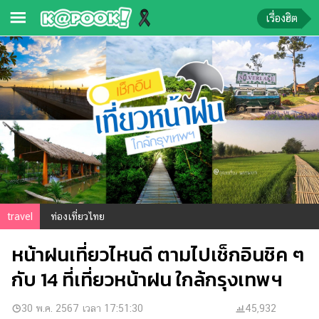
เรื่องฮิต
ข่าว-
ความ
รู้
ข่าว
ข่าว
บันเทิง
ตรวจ
travel
ท่องเที่ยวไทย
หวย
หน้าฝนเที่ยวไหนดี ตามไปเช็กอินชิค ๆ
ผล
บอล
กับ 14 ที่เที่ยวหน้าฝน ใกล้กรุงเทพฯ
สด
การ
30 พ.ค. 2567 เวลา 17:51:30
45,932