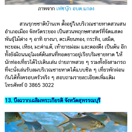
ภาพจาก
เฟซบุ๊ก อบต.แกลง
สวนรุกขชาติบ้านเพ ตั้งอยู่ในบริเวณชายหาดสวนสน
อำเภอเมือง จังหวัดระยอง เป็นสวนพฤกษศาสตร์ที่จัดแสดง
พันธุ์ไม้ต่าง ๆ อาทิ ยางนา, ตะเคียนทอง, กระทิง, เสม็ด,
พะยอม, เหียง, มะค่าแต้, เท้ายายม่อม และดองดึง เป็นต้น อีก
ทั้งยังมีถนนอุโมงค์ต้นสนที่ทอดยาวอยู่เรียบริมชายหาด ให้
นักท่องเที่ยวได้ไปเดินเล่น ถ่ายภาพสวย ๆ รวมทั้งยังสามารถ
ที่จะนั่งเล่นรับลมบริเวณชายหาดได้แบบชิล ๆ เที่ยวพักผ่อน
กันได้ทั้งครอบครัวจริง ๆ สอบถามรายละเอียดเพิ่มเติม
โทรศัพท์ 0 3865 3022
13. บึงฉวากเฉลิมพระเกียรติ จังหวัดสุพรรณบุรี