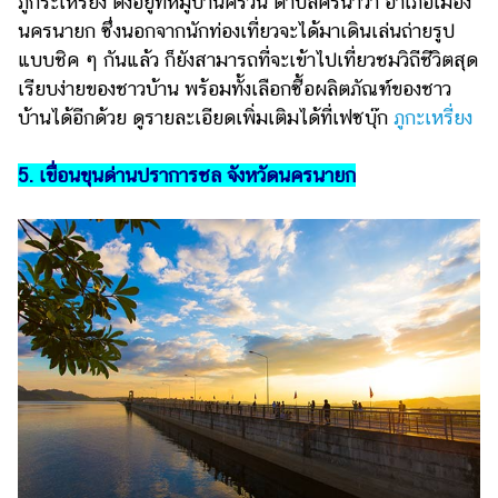
ภูกระเหรี่ยง ตั้งอยู่ที่หมู่บ้านคีรีวัน ตำบลศรีนาวา อำเภอเมือง
นครนายก ซึ่งนอกจากนักท่องเที่ยวจะได้มาเดินเล่นถ่ายรูป
แบบชิค ๆ กันแล้ว ก็ยังสามารถที่จะเข้าไปเที่ยวชมวิถีชีวิตสุด
เรียบง่ายของชาวบ้าน พร้อมทั้งเลือกซื้อผลิตภัณฑ์ของชาว
บ้านได้อีกด้วย ดูรายละเอียดเพิ่มเติมได้ที่เฟซบุ๊ก
ภูกะเหรี่ยง
5. เขื่อนขุนด่านปราการชล จังหวัดนครนายก