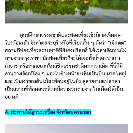
ศูนย์ศึกษาธรรมชาติและท่องเที่ยวเชิงนิเวศเจ็ดคด-
โป่งก้อนเส้า จังหวัดสระบุรี หรือที่เรียกสั้น ๆ กันว่า "เจ็ดคด"
สถานที่ท่องเที่ยวธรรมชาติที่ยังคงบริสุทธิ์ ใช้เวลาเดินทางไม่
นานจากกรุงเทพฯ นักท่องเที่ยวก็จะได้เจอทั้งน้ำตก ป่าเขา
ลำธาร หรือหากอยากใกล้ชิดธรรมชาติมากกว่าเดิม ที่นี่ก็มี
ลานกางเต็นท์โล่ง ๆ มองไปข้างหน้าจะเห็นเป็นบึงขนาดใหญ่
และเป็นเงาของต้นไม้สะท้อนอยู่ในบึง ดูสวยงามแปลกตา
เป็นสถานที่พักผ่อนหลีกหนีความวุ่นวายจากในเมืองได้เป็น
อย่างดี
4. สะพานไม้ภูกระเหรี่ยง จังหวัดนครนายก