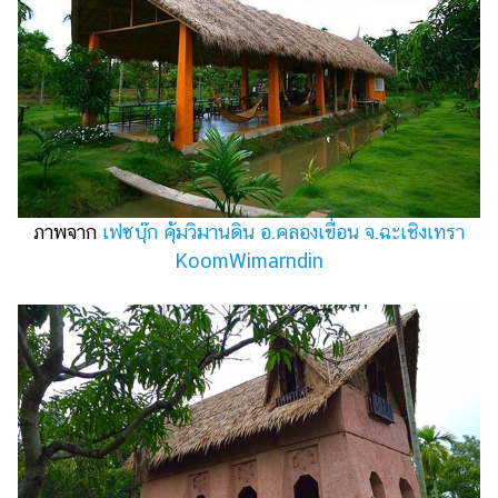
ออนไลน์
ติดต่อ
โฆษณา
แจ้ง
ปัญหา
ร่วม
งาน
ภาพจาก
เฟซบุ๊ก คุ้มวิมานดิน อ.คลองเขื่อน จ.ฉะเชิงเทรา
กับ
เรา
KoomWimarndin