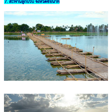
7. สะพานลูกบวบ จังหวัดชัยนาท