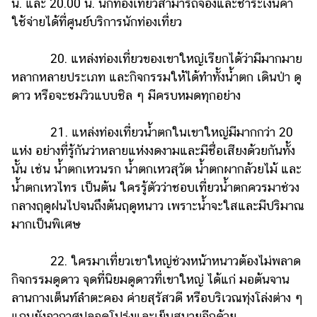
น. และ 20.00 น. นักท่องเที่ยวสามารถจองและชำระเงินค่า
ใช้จ่ายได้ที่ศูนย์บริการนักท่องเที่ยว
20. แหล่งท่องเที่ยวของเขาใหญ่เรียกได้ว่ามีมากมาย
หลากหลายประเภท และกิจกรรมให้ได้ทำทั้งน้ำตก เดินป่า ดู
ดาว หรือจะชมวิวแบบชิล ๆ มีครบหมดทุกอย่าง
21. แหล่งท่องเที่ยวน้ำตกในเขาใหญ่มีมากกว่า 20
แห่ง อย่างที่รู้กันว่าหลายแห่งงดงามและมีชื่อเสียงด้วยกันทั้ง
นั้น เช่น น้ำตกเหวนรก น้ำตกเหวสุวัต น้ำตกผากล้วยไม้ และ
น้ำตกเหวไทร เป็นต้น ใครรู้ตัวว่าชอบเที่ยวน้ำตกควรมาช่วง
กลางฤดูฝนไปจนถึงต้นฤดูหนาว เพราะน้ำจะใสและมีปริมาณ
มากเป็นพิเศษ
22. ใครมาเที่ยวเขาใหญ่ช่วงหน้าหนาวต้องไม่พลาด
กิจกรรมดูดาว จุดที่นิยมดูดาวที่เขาใหญ่ ได้แก่ มอต้นจาน
ลานกางเต็นท์ลำตะคอง ค่ายสุรัสวดี หรือบริเวณทุ่งโล่งต่าง ๆ
แถมยังอากาศปลอดโปร่งและเย็นสบายอีกด้วย