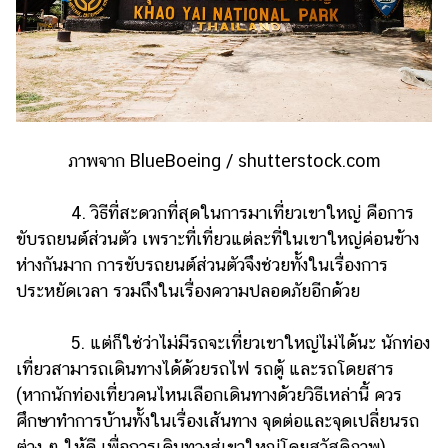
แต่งงาน
แม่
และ
เด็ก
สัตว์
เลี้ยง
ภาพจาก BlueBoeing / shutterstock.com
Infographic
4. วิธีที่สะดวกที่สุดในการมาเที่ยวเขาใหญ่ คือการ
ขับรถยนต์ส่วนตัว เพราะที่เที่ยวแต่ละที่ในเขาใหญ่ค่อนข้าง
บริการ
ห่างกันมาก การขับรถยนต์ส่วนตัวจึงช่วยทั้งในเรื่องการ
ประหยัดเวลา รวมถึงในเรื่องความปลอดภัยอีกด้วย
แอปฯ
กระปุก
5. แต่ก็ใช่ว่าไม่มีรถจะเที่ยวเขาใหญ่ไม่ได้นะ นักท่อง
คอร์ส
เที่ยวสามารถเดินทางได้ด้วยรถไฟ รถตู้ และรถโดยสาร
ออนไลน์
(หากนักท่องเที่ยวคนไหนเลือกเดินทางด้วยวิธีเหล่านี้ ควร
เรียน
ศึกษาทำการบ้านทั้งในเรื่องเส้นทาง จุดต่อและจุดเปลี่ยนรถ
เลข
ต่าง ๆ ให้ดี เพื่อการเดินทางสู่เขาใหญ่โดยสวัสดิภาพ)