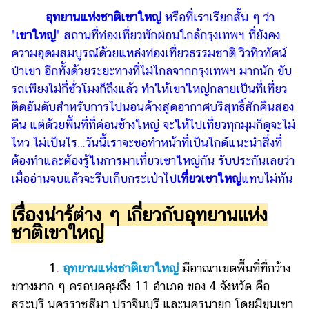
ไตล์
อุทยานแห่งชาติเขาใหญ่
หรือที่เราเรียกสั้น ๆ ว่า
"
เขาใหญ่
" สถานที่ท่องเที่ยวพักผ่อนใกล้กรุงเทพฯ ที่ยังคง
ดูด
วง
ความอุดมสมบูรณ์ด้วยแหล่งท่องเที่ยวธรรมชาติ วิวทิวทัศน์
ป่าเขา อีกทั้งด้วยระยะทางที่ไม่ไกลจากกรุงเทพฯ มากนัก ขับ
ผู้
รถเพียงไม่กี่ชั่วโมงก็ถึงแล้ว ทำให้เขาใหญ่กลายเป็นที่เที่ยว
หญิง
ติดอันดับสำหรับการไปนอนค้างสูดอากาศบริสุทธิ์สักคืนสอง
ผู้ชาย
คืน แต่ด้วยพื้นที่ที่ค่อนข้างใหญ่ จะให้ไปเที่ยวทุกมุมก็ดูจะไม่
ไหว ไม่เป็นไร…วันนี้เราจะขอทำหน้าที่เป็นไกด์แนะนำสิ่งที่
สุขภาพ
ต้องทำและต้องรู้ในการมาเที่ยวเขาใหญ่กัน รับประกันเลยว่า
ท่อง
เมื่ออ่านจบแล้วจะรีบเก็บกระเป๋าไป
เที่ยวเขาใหญ่
แทบไม่ทัน
เที่ยว
เรื่องน่ารู้ต่าง ๆ เกี่ยวกับอุทยานแห่ง
สูตร
อาหาร
ชาติเขาใหญ่
ง่ายๆ
1.
อุทยานแห่งชาติเขาใหญ่
มีอาณาเขตพื้นที่ที่กว้าง
ช้อป
ขวางมาก ๆ ครอบคลุมถึง 11 อำเภอ ของ 4 จังหวัด คือ
ปิ้ง
สระบุรี นครราชสีมา ปราจีนบุรี และนครนายก โดยมีขุนเขา