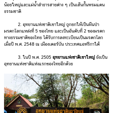
น้อยใหญ่และแม่น้ำลำธารสายต่าง ๆ เป็นเส้นกั้นพรมแดน
รถยนต์
ธรรมชาติ
บ้าน
และ
2. อุทยานแห่งชาติเขาใหญ่ ถูกยกให้เป็นผืนป่า
การ
มรดกโลกแหล่งที่ 5 ของไทย และเป็นอันดับที่ 2 ของมรดก
ตกแต่ง
ทางธรรมชาติของไทย ได้รับการลงทะเบียนเป็นมรดกโลก
มือ
เมื่อปี พ.ศ. 2548 ณ เมืองเดอร์บัน ประเทศแอฟริกาใต้
ถือ
3. ในปี พ.ศ. 2505
อุทยานแห่งชาติเขาใหญ่
ยังเป็น
ราคา
ทอง
อุทยานแห่งชาติแห่งแรกของไทยอีกด้วย
ราคา
น้ำมัน
วา
ไร
ตี้