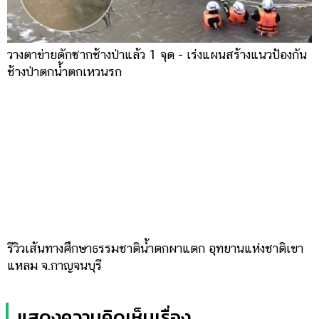
วางตาข่ายดักซากช้างป่าแล้ว 1 จุด - เร่งแผนสร้างแนวป้องกัน
ช้างป่าตกน้ำตกเหวนรก
รีวิวเส้นทางศึกษาธรรมชาติน้ำตกผาแตก อุทยานแห่งชาติเขา
แหลม จ.กาญจนบุรี
แสดงความคิดเห็นเรื่อง