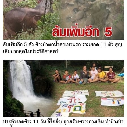
ล้มเพิ่มอีก 5 ตัว ช้างป่าตกน้ำตกเหวนรก รวมยอด 11 ตัว สูญ
เสียมากสุดในประวัติศาสตร์
ประท้วงอดข้าว 11 วัน จี้รื้อสิ่งปลูกสร้างขวางทางเดิน ทำช้างป่า