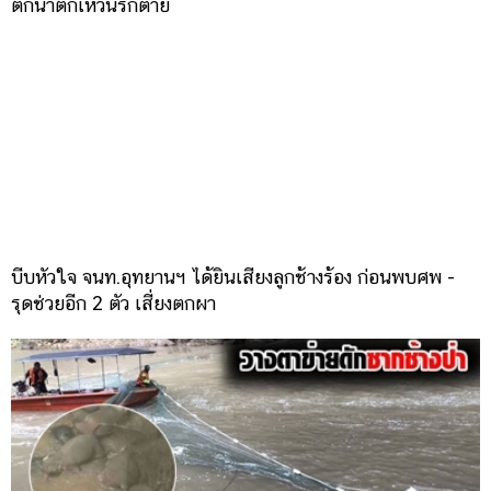
ตกน้ำตกเหวนรกตาย
บีบหัวใจ จนท.อุทยานฯ ได้ยินเสียงลูกช้างร้อง ก่อนพบศพ -
รุดช่วยอีก 2 ตัว เสี่ยงตกผา