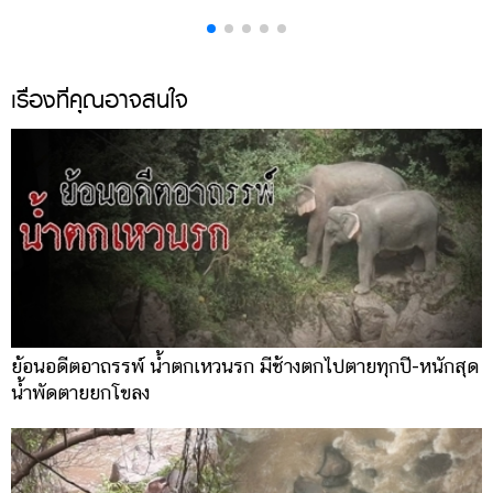
เรื่องที่คุณอาจสนใจ
ย้อนอดีตอาถรรพ์ น้ำตกเหวนรก มีช้างตกไปตายทุกปี-หนักสุด
น้ำพัดตายยกโขลง