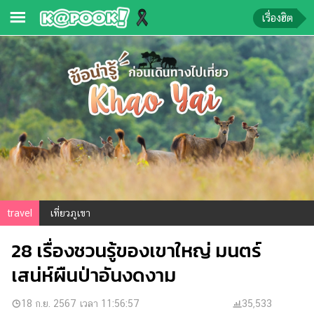
เรื่องฮิต
ข่าว-
ความ
รู้
ข่าว
ข่าว
บันเทิง
ตรวจ
travel
เที่ยวภูเขา
หวย
28 เรื่องชวนรู้ของเขาใหญ่ มนตร์
ผล
บอล
เสน่ห์ผืนป่าอันงดงาม
สด
การ
18 ก.ย. 2567 เวลา 11:56:57
35,533