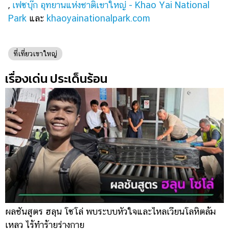
,
เฟซบุ๊ก อุทยานแห่งชาติเขาใหญ่ - Khao Yai National
Park
และ
khaoyainationalpark.com
ที่เที่ยวเขาใหญ่
เรื่องเด่น ประเด็นร้อน
ผลชันสูตร ฮลุน โซโล่ พบระบบหัวใจและไหลเวียนโลหิตล้ม
ข
เหลว ไร้ทำร้ายร่างกาย
เ