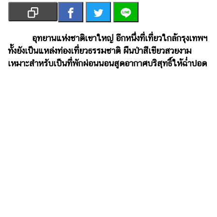
เงิน
การ
ศึกษา
อุทยานแห่งชาติเขาใหญ่ อีกหนึ่งที่เที่ยวใกล้กรุงเทพฯ
ทั้งยังเป็นแหล่งท่องเที่ยวธรรมชาติ ผืนป่าสีเขียวสวยงาม
บันเทิง
เหมาะสำหรับเป็นที่พักผ่อนนอนสูดอากาศบริสุทธิ์ให้ฉ่ำปอด
รูปภาพ
ดู
หนัง
Music
Station
ละคร
บันเทิง
เกาหลี
ไลฟ์