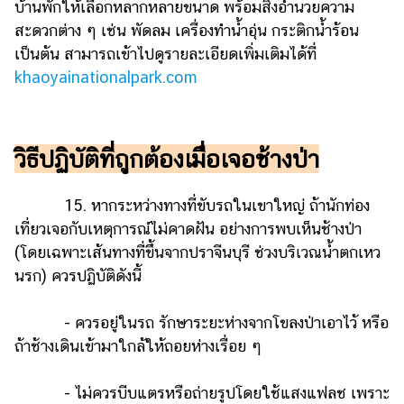
บ้านพักให้เลือกหลากหลายขนาด พร้อมสิ่งอำนวยความ
สะดวกต่าง ๆ เช่น พัดลม เครื่องทำน้ำอุ่น กระติกน้ำร้อน
เป็นต้น สามารถเข้าไปดูรายละเอียดเพิ่มเติมได้ที่
khaoyainationalpark.com
วิธีปฏิบัติที่ถูกต้องเมื่อเจอช้างป่า
15. หากระหว่างทางที่ขับรถในเขาใหญ่ ถ้านักท่อง
เที่ยวเจอกับเหตุการณ์ไม่คาดฝัน อย่างการพบเห็นช้างป่า
(โดยเฉพาะเส้นทางที่ขึ้นจากปราจีนบุรี ช่วงบริเวณน้ำตกเหว
นรก) ควรปฏิบัติดังนี้
- ควรอยู่ในรถ รักษาระยะห่างจากโขลงป่าเอาไว้ หรือ
ถ้าช้างเดินเข้ามาใกล้ให้ถอยห่างเรื่อย ๆ
- ไม่ควรบีบแตรหรือถ่ายรูปโดยใช้แสงแฟลช เพราะ