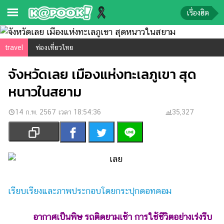
เรื่องฮิต
ข่าว-
travel
ท่องเที่ยวไทย
ความ
จังหวัดเลย เมืองแห่งทะเลภูเขา สุด
รู้
หนาวในสยาม
ข่าว
14 ก.พ. 2567 เวลา 18:54:36
35,327
ข่าว
บันเทิง
ตรวจ
หวย
ผล
บอล
เรียบเรียงและภาพประกอบโดยกระปุกดอทคอม
สด
การ
อากาศเป็นพิษ รถติดยามเช้า การใช้ชีวิตอย่างเร่งรีบ