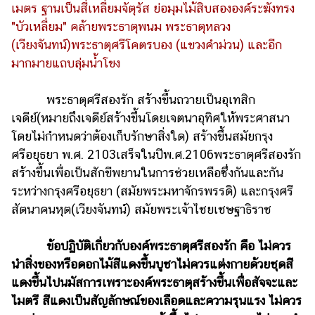
เมตร ฐานเป็นสี่เหลี่ยมจัตุรัส ย่อมุมไม้สิบสององค์ระฆังทรง
รถยนต์
"บัวเหลี่ยม" คล้ายพระธาตุพนม พระธาตุหลวง
(เวียงจันทน์)พระธาตุศรีโคตรบอง (แขวงคำม่วน) และอีก
บ้าน
และ
มากมายแถบลุ่มน้ำโขง
การ
ตกแต่ง
พระธาตุศรีสองรัก สร้างขึ้นถวายเป็นอุเทสิก
เจดีย์(หมายถึงเจดีย์สร้างขึ้นโดยเจตนาอุทิศให้พระศาสนา
มือ
ถือ
โดยไม่กำหนดว่าต้องเก็บรักษาสิ่งใด) สร้างขึ้นสมัยกรุง
ศรีอยุธยา พ.ศ. 2103เสร็จในปีพ.ศ.2106พระธาตุศรีสองรัก
ราคา
สร้างขึ้นเพื่อเป็นสักขีพยานในการช่วยเหลือซึ่งกันและกัน
ทอง
ระหว่างกรุงศรีอยุธยา (สมัยพระมหาจักรพรรดิ) และกรุงศรี
ราคา
สัตนาคนหุต(เวียงจันทน์) สมัยพระเจ้าไชยเชษฐาธิราช
น้ำมัน
ข้อปฏิบัติเกี่ยวกับองค์พระธาตุศรีสองรัก คือ
ไม่ควร
วา
นำสิ่งของหรือดอกไม้สีแดงขึ้นบูชาไม่ควรแต่งกายด้วยชุดสี
ไร
แดงขึ้นไปนมัสการเพราะองค์พระธาตุสร้างขึ้นเพื่อสัจจะและ
ตี้
ไมตรี สีแดงเป็นสัญลักษณ์ของเลือดและความรุนแรง ไม่ควร