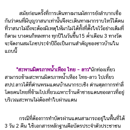
สมัยก่อนครั้งที่การเดินทางมานมัสการยังลำบากเชื่อ
กันว่าคนที่มีบุญวาสนาเท่านั้นจึงจะเดินทางมากราบไหว้ได้คน
ที่วาสนาไม่ถึงจะต้องมีเหตุให้มาไม่ได้ทั้งที่ตั้งใจไว้อย่างเต็มที่
ก็ตาม บางคนก็หลงทาง ทุกปีในวันขึ้น15 ค่ำเดือน 3 ทางวัด
จะจัดงานสมโภชประจำปีถือเป็นงานสำคัญของชาวบ้านใน
แถบนี้
"สะพานมิตรภาพน้ำเหือง ไทย – ลาว"
นักท่องเที่ยว
สามารถข้ามสะพานมิตรภาพน้ำเหือง ไทย-ลาว ไปเที่ยว
สปป.ลาวได้ที่ด่านพรมแดนบ้านนากระเช็ง ด่านศุลกากรท่าลี่
โดยคนไทยที่ข้ามไปเที่ยวเฉพาะร้านค้าชายแดนของลาวที่อยู่
บริเวณสะพานไม่ต้องทำใบผ่านแดน
กรณีที่ต้องการทำบัตรผ่านแดนสามารถอยู่ในพื้นที่ได้
3 วัน 2 คืน ใช้เอกสารหลักฐานคือบัตรประจำตัวประชาชน