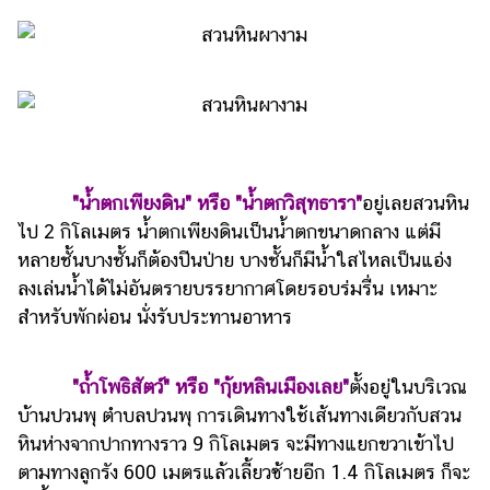
"น้ำตกเพียงดิน" หรือ "น้ำตกวิสุทธารา"
อยู่เลยสวนหิน
ไป 2 กิโลเมตร น้ำตกเพียงดินเป็นน้ำตกขนาดกลาง แต่มี
หลายชั้นบางชั้นก็ต้องปีนป่าย บางชั้นก็มีน้ำใสไหลเป็นแอ่ง
ลงเล่นน้ำได้ไม่อันตรายบรรยากาศโดยรอบร่มรื่น เหมาะ
สำหรับพักผ่อน นั่งรับประทานอาหาร
"ถ้ำโพธิสัตว์" หรือ "กุ้ยหลินเมืองเลย"
ตั้งอยู่ในบริเวณ
บ้านปวนพุ ตำบลปวนพุ การเดินทางใช้เส้นทางเดียวกับสวน
หินห่างจากปากทางราว 9 กิโลเมตร จะมีทางแยกขวาเข้าไป
ตามทางลูกรัง 600 เมตรแล้วเลี้ยวซ้ายอีก 1.4 กิโลเมตร ก็จะ