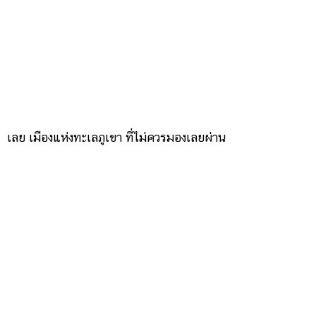
เลย เมืองแห่งทะเลภูเขา ที่ไม่ควรมองเลยผ่าน
น่าน...เมืองในหุบเขา