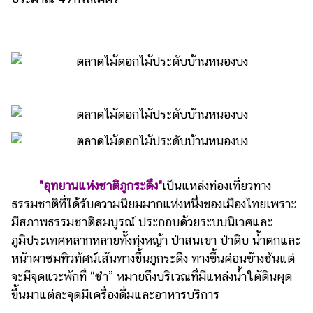
ออนไลน์
ติดต่อ
โฆษณา
แจ้ง
ปัญหา
ร่วม
งาน
กับ
เรา
"อุทยานแห่งชาติภูกระดึง"
เป็นแหล่งท่องเที่ยวทาง
ธรรมชาติที่ได้รับความนิยมมากแห่งหนึ่งของเมืองไทยเพราะ
มีสภาพธรรมชาติสมบูรณ์ ประกอบด้วยระบบนิเวศและ
ภูมิประเทศหลากหลายทั้งทุ่งหญ้า ป่าสนเขา ป่าดิบ น้ำตกและ
หน้าผาชมทิวทัศน์เส้นทางขึ้นภูกระดึง ทางขึ้นค่อนข้างชันแต่
จะมีจุดแวะพักที่ “ซำ” หมายถึงบริเวณที่มีแหล่งน้ำใต้ดินผุด
ขึ้นมาแต่ละจุดมีเครื่องดื่มและอาหารบริการ