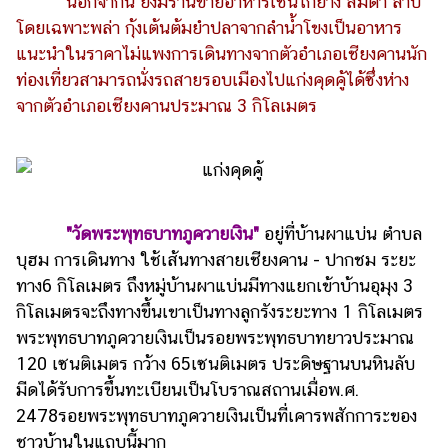
นอกจากนี้ ยังมีร้านขายอาหารเช่นไก่ย่าง ส้มตำ ลาบ
โดยเฉพาะพล่า กุ้งเต้นต้มยำปลาจากลำน้ำโขงเป็นอาหาร
แนะนำในราคาไม่แพงการเดินทางจากตัวอำเภอเชียงคานนัก
ท่องเที่ยวสามารถนั่งรถสายรอบเมืองไปแก่งคุดคู้ได้ซึ่งห่าง
จากตัวอำเภอเชียงคานประมาณ 3 กิโลเมตร
"วัดพระพุทธบาทภูควายเงิน"
อยู่ที่บ้านผาแบ่น ตำบล
บุฮม การเดินทาง ใช้เส้นทางสายเชียงคาน - ปากชม ระยะ
ทาง6 กิโลเมตร ถึงหมู่บ้านผาแบ่นมีทางแยกเข้าบ้านอุมุง 3
กิโลเมตรจะถึงทางขึ้นเขาเป็นทางลูกรังระยะทาง 1 กิโลเมตร
พระพุทธบาทภูควายเงินเป็นรอยพระพุทธบาทยาวประมาณ
120 เซนติเมตร กว้าง 65เซนติเมตร ประดิษฐานบนหินลับ
มีดได้รับการขึ้นทะเบียนเป็นโบราณสถานเมื่อพ.ศ.
2478รอยพระพุทธบาทภูควายเงินเป็นที่เคารพสักการะของ
ชาวบ้านในแถบนี้มาก