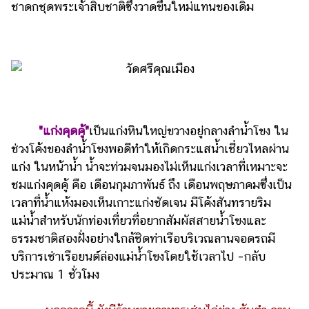
ชาดกชุดพระเจ้าสิบชาติซึ่งวาดขึ้นใหม่แทนของเดิม
"แก่งคุดคู้"
เป็นแก่งหินใหญ่ขวางอยู่กลางลำน้ำโขง ใน
ช่วงโค้งของลำน้ำโขงพอดีทำให้เกิดกระแสน้ำเชี่ยวไหลผ่าน
แก่ง ในหน้าน้ำ น้ำจะท่วมจนมองไม่เห็นแก่งเวลาที่เหมาะจะ
ชมแก่งคุดคู้ คือ เดือนกุมภาพันธ์ ถึง เดือนพฤษภาคมซึ่งเป็น
เวลาที่น้ำแห้งมองเห็นเกาะแก่งชัดเจน มีโค้งสันทรายริม
แม่น้ำสำหรับนักท่องเที่ยวที่อยากสัมผัสสายน้ำโขงและ
ธรรมชาติสองฝั่งอย่างใกล้ชิดท่าเรือบริเวณลานจอดรถมี
บริการเช่าเรือยนต์ล่องแม่น้ำโขงโดยใช้เวลาไป –กลับ
ประมาณ 1 ชั่วโมง