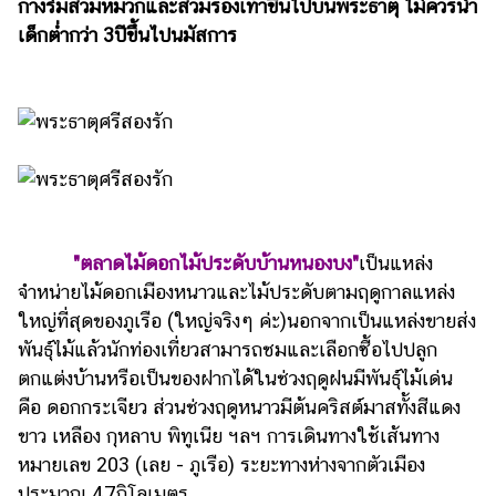
กางร่มสวมหมวกและสวมรองเท้าขึ้นไปบนพระธาตุ ไม่ควรนำ
แต่งงาน
เด็กต่ำกว่า 3ปีขึ้นไปนมัสการ
แม่
และ
เด็ก
สัตว์
เลี้ยง
Infographic
"ตลาดไม้ดอกไม้ประดับบ้านหนองบง"
เป็นแหล่ง
บริการ
จำหน่ายไม้ดอกเมืองหนาวและไม้ประดับตามฤดูกาลแหล่ง
ใหญ่ที่สุดของภูเรือ (ใหญ่จริงๆ ค่ะ)นอกจากเป็นแหล่งขายส่ง
แอปฯ
กระปุก
พันธุ์ไม้แล้วนักท่องเที่ยวสามารถชมและเลือกซื้อไปปลูก
ตกแต่งบ้านหรือเป็นของฝากได้ในช่วงฤดูฝนมีพันธุ์ไม้เด่น
คอร์ส
คือ ดอกกระเจียว ส่วนช่วงฤดูหนาวมีต้นคริสต์มาสทั้งสีแดง
ออนไลน์
ขาว เหลือง กุหลาบ พิทูเนีย ฯลฯ การเดินทางใช้เส้นทาง
เรียน
หมายเลข 203 (เลย - ภูเรือ) ระยะทางห่างจากตัวเมือง
เลข
ประมาณ 47กิโลเมตร