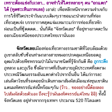
เงิน
เพราะต้องแข่งกับเวลา... อาจทำให้ใครหลายๆ คน "อกแตก"
ได้ (พูดซะเห็นภาพเลย)
เอาล่ะ เพื่อหลีกหนีจากความจำเจกับ
การ
การใช้ชีวิตประจำวันแบบเดิมๆเราขอแนะนำสถานที่ท่อง
ศึกษา
เที่ยวสุดเจ๋ง บรรยากาศสุดแจ่มเหมาะแก่การท่องเที่ยวพัก
บันเทิง
ผ่อนเป็นที่ซู้ดดดด... นั่นก็คือ
"จังหวัดเลย"
ที่อยู่ทางภาคตะวัน
ออกเฉียงเหนือของประเทศไทยเรานั่นเอง
รูปภาพ
จังหวัดเลย
เมืองท่องเที่ยวทางธรรมชาติที่โอบล้อมด้วย
ดู
ภูเขาสลับซับซ้อนท่ามกลางสายหมอกปกคลุมเหนือยอดภู
หนัง
อุดมไปด้วยพืชพรรณป่าไม้นานาชนิดที่รู้จักกันดี คือ
ภูกระดึง
Music
ภูหลวง และภูเรือ ซึ่งมีอากาศที่เย็นสบายภูมิประเทศที่งดงาม
Station
ประเพณีวัฒนธรรมอันแตกต่างไปจากถิ่นอื่น ได้แก่การละ
ละคร
เล่นผีตาโขนที่รอคอยนักเดินทางมาสัมผัสเมืองแห่งขุนเขาดิน
แดนมหัศจรรย์แห่งนี้พร้อมๆกัน
(ว้าว... ของอย่างนี้ต้องลอง
บันเทิง
ไปสัมผัสด้วยตัวเอง ถึงจะรู้ว่ามันมหัศจรรย์แค่ไหน อิอิ)
ทั้งนี้
เกาหลี
จังหวัดเลย อยู่ห่างจากกรุงเทพฯ ประมาณ 520 กิโลเมตร
ไลฟ์