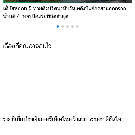
เต้ Dragon 5 หายตัวปริศนานับวัน หลังปั่นจักรยานออกจาก
เ
บ้านตี 4 วงจรปิดเผยพิกัดล่าสุด
ส
เรื่องที่คุณอาจสนใจ
รวมที่เที่ยวโขงเจียม-ศรีเมืองใหม่ วิวสวย ธรรมชาติฮีลใจ