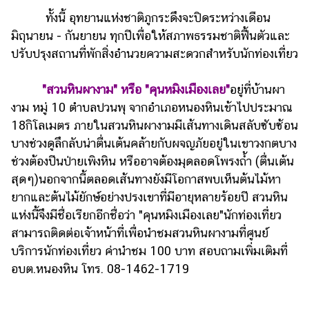
ทั้งนี้ อุทยานแห่งชาติภูกระดึงจะปิดระหว่างเดือน
มิถุนายน - กันยายน ทุกปีเพื่อให้สภาพธรรมชาติฟื้นตัวและ
ปรับปรุงสถานที่พักสิ่งอำนวยความสะดวกสำหรับนักท่องเที่ยว
"สวนหินผางาม" หรือ "คุนหมิงเมืองเลย"
อยู่ที่บ้านผา
งาม หมู่ 10 ตำบลปวนพุ จากอำเภอหนองหินเข้าไปประมาณ
18กิโลเมตร ภายในสวนหินผางามมีเส้นทางเดินสลับซับซ้อน
บางช่วงดูลึกลับน่าตื่นเต้นคล้ายกับผจญภัยอยู่ในเขาวงกตบาง
ช่วงต้องปีนป่ายเพิงหิน หรืออาจต้องมุดลอดโพรงถ้ำ (ตื่นเต้น
สุดๆ)นอกจากนี้ตลอดเส้นทางยังมีโอกาสพบเห็นต้นไม้หา
ยากและต้นไม้ยักษ์อย่างปรงเขาที่มีอายุหลายร้อยปี สวนหิน
แห่งนี้จึงมีชื่อเรียกอีกชื่อว่า "คุนหมิงเมืองเลย"นักท่องเที่ยว
สามารถติดต่อเจ้าหน้าที่เพื่อนำชมสวนหินผางามที่ศูนย์
บริการนักท่องเที่ยว ค่านำชม 100 บาท สอบถามเพิ่มเติมที่
อบต.หนองหิน โทร. 08-1462-1719