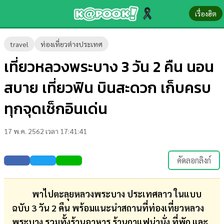
เรื่องฮิต
ข่าว-
travel
ท่องเที่ยวต่างประเทศ
ความ
เที่ยวหลวงพระบาง 3 วัน 2 คืน นอน
รู้
สบาย เที่ยวฟิน บินสะดวก เก็บครบ
ข่าว
ทุกจุดเช็กอินเด่น
ข่าว
17 พ.ค. 2562 เวลา 17:41:41
บันเทิง
ตรวจ
คัดลอกลิงก์
หวย
ผล
พาไปตะลุยหลวงพระบาง ประเทศลาว ในแบบ
บอล
ฉบับ 3 วัน 2 คืน พร้อมแนะนำสถานที่ท่องเที่ยวหลวง
สด
พระบาง รวมทั้งร้านอาหาร ร้านกาแฟน่านั่ง ที่พัก และ