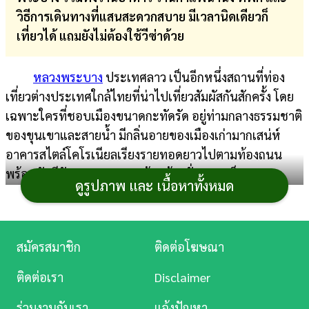
วิธีการเดินทางที่แสนสะดวกสบาย มีเวลานิดเดียวก็
การ
เที่ยวได้ แถมยังไม่ต้องใช้วีซ่าด้วย
เงิน
การ
หลวงพระบาง
ประเทศลาว เป็นอีกหนึ่งสถานที่ท่อง
ศึกษา
เที่ยวต่างประเทศใกล้ไทยที่น่าไปเที่ยวสัมผัสกันสักครั้ง โดย
เฉพาะใครที่ชอบเมืองขนาดกะทัดรัด อยู่ท่ามกลางธรรมชาติ
บันเทิง
ของขุนเขาและสายน้ำ มีกลิ่นอายของเมืองเก่ามากเสน่ห์
อาคารสไตล์โคโรเนียลเรียงรายทอดยาวไปตามท้องถนน
ดู
พร้อมกับมีวัดวาอารามแบบล้านช้างคั่นกลางเป็นระยะ ๆ
หนัง
ดูรูปภาพ และ เนื้อหาทั้งหมด
บอกเลยว่าจะต้องตกหลุมรักกับเมืองมรดกโลกแห่งนี้อย่าง
แน่นอน
Music
Station
สมัครสมาชิก
ติดต่อโฆษณา
ละคร
ติดต่อเรา
Disclaimer
บันเทิง
ร่วมงานกับเรา
แจ้งปัญหา