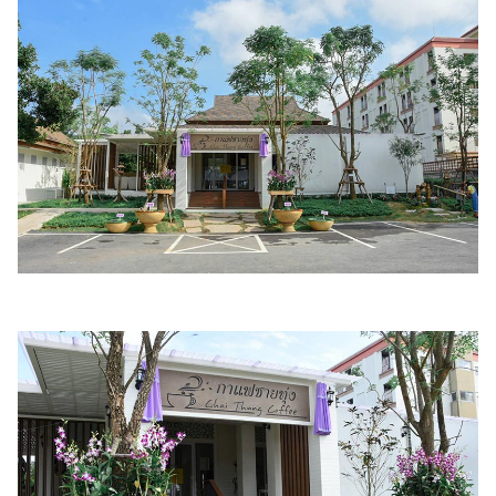
แต่งงาน
แม่
และ
เด็ก
สัตว์
เลี้ยง
Infographic
บริการ
แอปฯ
กระปุก
คอร์ส
ออนไลน์
เรียน
เลข