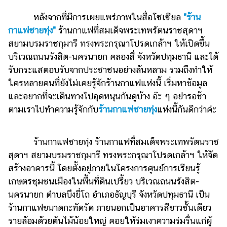
ไตล์
หลังจากที่มีการเผยแพร่ภาพในสื่อโซเซียล
"ร้าน
ดูด
กาแฟชายทุ่ง"
ร้านกาแฟที่สมเด็จพระเทพรัตนราชสุดาฯ
วง
สยามบรมราชกุมารี ทรงพระกรุณาโปรดเกล้าฯ ให้เปิดขึ้น
บริเวณถนนรังสิต-นครนายก คลองสี่ จังหวัดปทุมธานี และได้
ผู้
หญิง
รับกระแสตอบรับจากประชาชนอย่างล้นหลาม รวมถึงทำให้
ใครหลายคนที่ยังไม่เคยรู้จักร้านกาแฟแห่งนี้ เริ่มหาข้อมูล
ผู้ชาย
และอยากที่จะเดินทางไปอุดหนุนกันดูบ้าง อ๊ะ ๆ อย่ารอช้า
สุขภาพ
ตามเราไปทำความรู้จักกับ
ร้านกาแฟชายทุ่ง
แห่งนี้กันดีกว่าค่ะ
ท่อง
เที่ยว
ร้านกาแฟชายทุ่ง ร้านกาแฟที่สมเด็จพระเทพรัตนราช
สุดาฯ สยามบรมราชกุมารี ทรงพระกรุณาโปรดเกล้าฯ ให้จัด
สูตร
อาหาร
สร้างอาคารนี้ โดยตั้งอยู่ภายในโครงการศูนย์การเรียนรู้
ง่ายๆ
เกษตรชุมชนเมืองในพื้นที่ดินเปรี้ยว บริเวณถนนรังสิต-
นครนายก ตำบลบึงยี่โถ อำเภอธัญบุรี จังหวัดปทุมธานี เป็น
ช้อป
ร้านกาแฟขนาดกะทัดรัด ภายนอกเป็นอาคารสีขาวชั้นเดียว
ปิ้ง
รายล้อมด้วยต้นไม้น้อยใหญ่ คอยให้ร่มเงาความร่มรื่นแก่ผู้