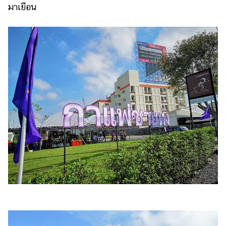
มาเยือน
รถยนต์
บ้าน
และ
การ
ตกแต่ง
มือ
ถือ
ราคา
ทอง
ราคา
น้ำมัน
วา
ไร
ตี้