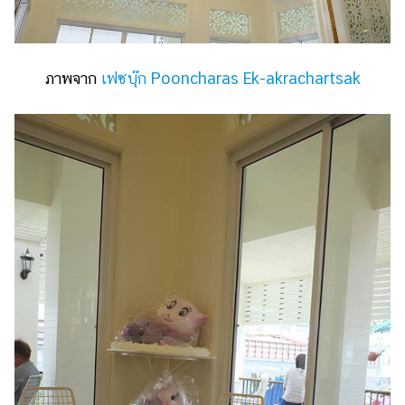
ภาพจาก
เฟซบุ๊ก Pooncharas Ek-akrachartsak