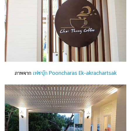
ภาพจาก
เฟซบุ๊ก Pooncharas Ek-akrachartsak