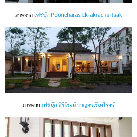
ภาพจาก
เฟซบุ๊ก Pooncharas Ek-akrachartsak
ภาพจาก
เฟซบุ๊ก สิริโรจน์ กาญจนเรืองโรจน์