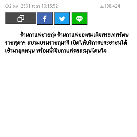
เงิน
2 ต.ค. 2561 เวลา 10:15:52
188,424
การ
ศึกษา
บันเทิง
ร้านกาแฟชายทุ่ง ร้านกาแฟของสมเด็จพระเทพรัตน
ราชสุดาฯ สยามบรมราชกุมารี เปิดให้บริการประชาชนได้
รูปภาพ
เข้ามาอุดหนุน พร้อมนั่งจิบกาแฟรสละมุนโดนใจ
ดู
หนัง
Music
Station
ละคร
บันเทิง
เกาหลี
ไลฟ์