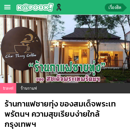
เรื่องฮิต
ข่าว-
ความ
รู้
ข่าว
ข่าว
บันเทิง
ตรวจ
travel
ร้านกาแฟ
หวย
ร้านกาแฟชายทุ่ง ของสมเด็จพระเท
ผล
บอล
พรัตนฯ ความสุขเรียบง่ายใกล้
สด
กรุงเทพฯ
การ