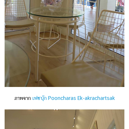
ภาพจาก
เฟซบุ๊ก Pooncharas Ek-akrachartsak