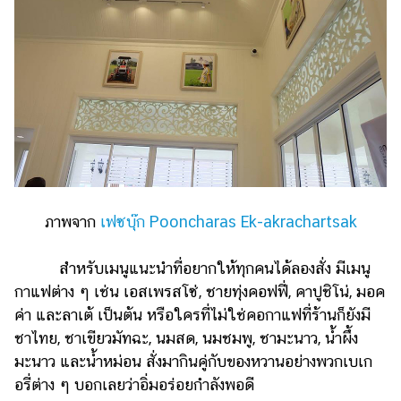
ภาพจาก
เฟซบุ๊ก Pooncharas Ek-akrachartsak
สำหรับเมนูแนะนำที่อยากให้ทุกคนได้ลองสั่ง มีเมนู
กาแฟต่าง ๆ เช่น เอสเพรสโซ่, ชายทุ่งคอฟฟี่, คาปูชิโน่, มอค
ค่า และลาเต้ เป็นต้น หรือใครที่ไม่ใช่คอกาแฟที่ร้านก็ยังมี
ชาไทย, ชาเขียวมัทฉะ, นมสด, นมชมพู, ชามะนาว, น้ำผึ้ง
มะนาว และน้ำหม่อน สั่งมากินคู่กับของหวานอย่างพวกเบเก
อรี่ต่าง ๆ บอกเลยว่าอิ่มอร่อยกำลังพอดี