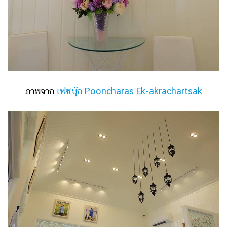
ภาพจาก
เฟซบุ๊ก Pooncharas Ek-akrachartsak