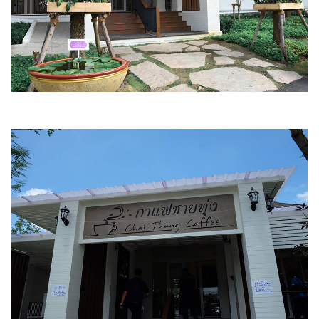
ออนไลน์
ติดต่อ
โฆษณา
แจ้ง
ปัญหา
ร่วม
งาน
กับ
เรา