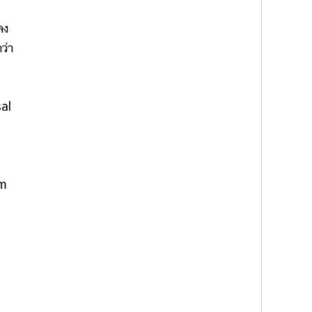
ลง
ว่า
al
um