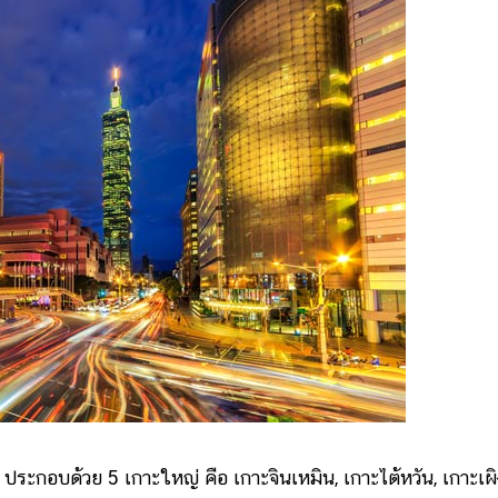
ะกอบด้วย 5 เกาะใหญ่ คือ เกาะจินเหมิน, เกาะไต้หวัน, เกาะเผิง