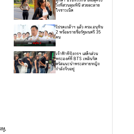
มุกดา นรินทร์รักษ์ เผยลุคไป
วิ่งที่สวนลุมพินี สวยละลาย
ใจชาวเน็ต
โปรดเกล้าฯ แล้ว ครม.อนุทิน
2 พร้อมรายชื่อรัฐมนตรี 35
คน
เจ้าฟ้าทีปังกรฯ เสด็จส่วน
พระองค์ที่ BTS เพลินจิต
ตรัสแนะนำพระสหายหญิง
กำลังจีบอยู่
หู,