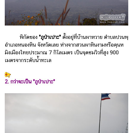
แต่งงาน
แม่
และ
เด็ก
พิกัดของ
"ภูป่าเปาะ"
ตั้งอยู่ที่บ้านผาหวาย ตำบลปวนพุ
สัตว์
อำเภอหนองหิน จังหวัดเลย ห่างจากสวนผาหินงามหรือคุนห
เลี้ยง
มิงเมืองไทยประมาณ 7 กิโลเมตร เป็นจุดชมวิวที่สูง 900
Infographic
เมตรจากระดับน้ำทะเล
บริการ
2. กว่าจะเป็น "ภูป่าเปาะ"
แอปฯ
กระปุก
คอร์ส
ออนไลน์
เรียน
เลข