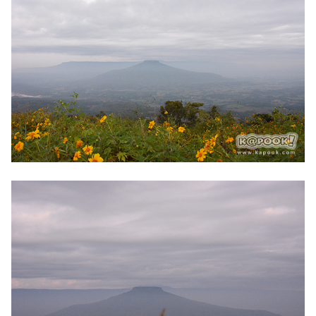
รถยนต์
บ้าน
และ
การ
ตกแต่ง
มือ
ถือ
ราคา
ทอง
ราคา
น้ำมัน
วา
ไร
ตี้