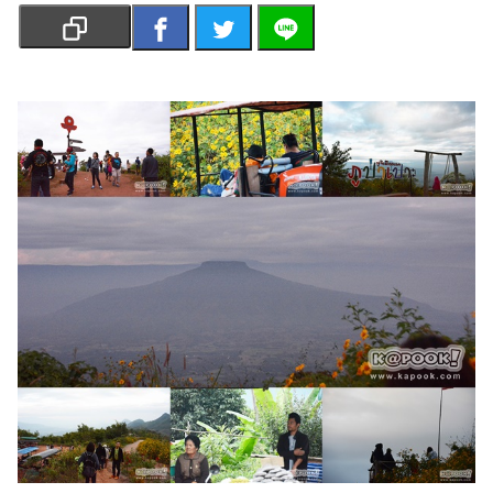
เงิน
การ
ศึกษา
บันเทิง
รูปภาพ
ดู
หนัง
Music
Station
ละคร
บันเทิง
เกาหลี
ไลฟ์