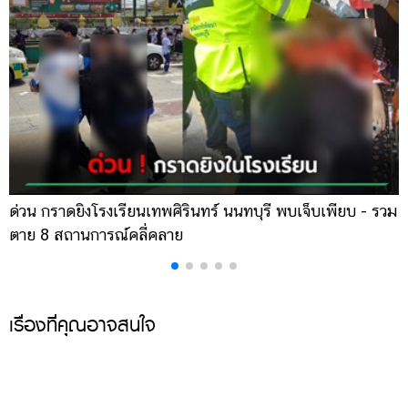
ด่วน กราดยิงโรงเรียนเทพศิรินทร์ นนทบุรี พบเจ็บเพียบ - รวม
ส
ตาย 8 สถานการณ์คลี่คลาย
ล
เรื่องที่คุณอาจสนใจ