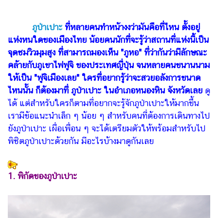
ไตล์
ดูด
ภูป่าเปาะ
ที่หลายคนทำหน้างงว่ามันคือที่ไหน ตั้งอยู่
วง
แห่งหนใดของเมืองไทย น้อยคนนักที่จะรู้ว่าสถานที่แห่งนี้เป็น
จุดชมวิวมุมสูง ที่สามารถมองเห็น "ภูหอ" ที่ว่ากันว่ามีลักษณะ
ผู้
คล้ายกับภูเขาไฟฟูจิ ของประเทศญี่ปุ่น จนหลายคนขนานนาม
หญิง
ให้เป็น "ฟูจิเมืองเลย" ใครที่อยากรู้ว่าจะสวยอลังการขนาด
ผู้ชาย
ไหนนั้น ก็ต้องมาที่ ภูป่าเปาะ ในอำเภอหนองหิน จังหวัดเลย
ดู
ได้ แต่สำหรับใครก็ตามที่อยากจะรู้จักภูป่าเปาะให้มากขึ้น
สุขภาพ
เรามีข้อแนะนำเล็ก ๆ น้อย ๆ สำหรับคนที่ต้องการเดินทางไป
ท่อง
ยังภูป่าเปาะ เผื่อเพื่อน ๆ จะได้เตรียมตัวให้พร้อมสำหรับไป
เที่ยว
พิชิตภูป่าเปาะด้วยกัน มีอะไรบ้างมาดูกันเลย
สูตร
อาหาร
ง่ายๆ
1. พิกัดของภูป่าเปาะ
ช้อป
ปิ้ง