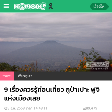
เรื่องฮิต
ข่าว-
ความ
รู้
ข่าว
ข่าว
บันเทิง
ตรวจ
travel
เที่ยวภูเขา
หวย
9 เรื่องควรรู้ก่อนเที่ยว ภูป่าเปาะ ฟูจิ
ผล
บอล
แห่งเมืองเลย
สด
การ
8 ธ.ค. 2558 เวลา 14:48:11
89,479