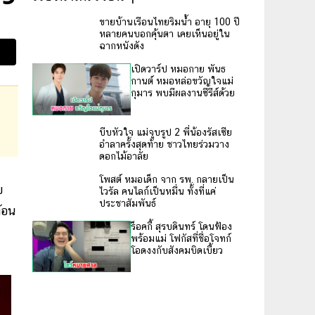
ขายบ้านเรือนไทยริมน้ำ อายุ 100 ปี
หลายคนบอกคุ้นตา เคยเห็นอยู่ใน
ฉากหนังดัง
เปิดวาร์ป หมอกาย พันธ
กานต์ หมอหล่อขวัญใจแม่
กุมาร พบมีผลงานซีรีส์ด้วย
บีบหัวใจ แม่จูบรูป 2 พี่น้องรัสเซีย
อำลาครั้งสุดท้าย ชาวไทยร่วมวาง
ดอกไม้อาลัย
โพสต์ หมอเด็ก จาก รพ. กลายเป็น
บ
ไวรัล คนไลก์เป็นหมื่น ทั้งที่แค่
ประชาสัมพันธ์
ท้อน
ร็อคกี้ สุรบดินทร์ โดนฟ้อง
พร้อมแม่ โฟกัสที่ชื่อโจทก์
โอดงงกับสังคมบิดเบี้ยว