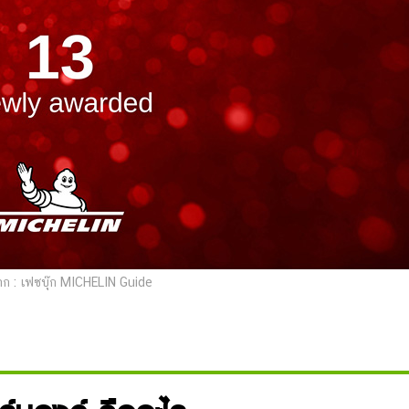
ก : เฟซบุ๊ก MICHELIN Guide