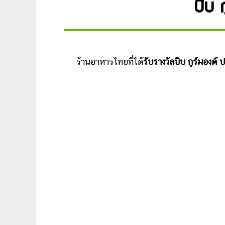
บิบ 
ร้านอาหารไทยที่ได้
รับรางวัลบิบ กูร์มองด์