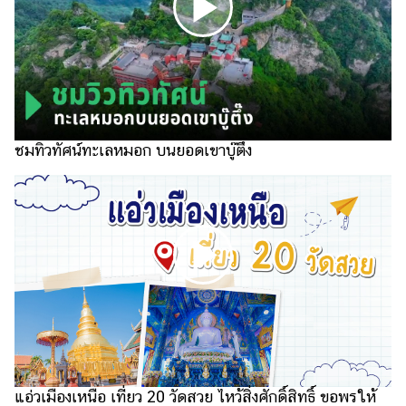
แต่งงาน
แม่
และ
เด็ก
สัตว์
เลี้ยง
ชมทิวทัศน์ทะเลหมอก บนยอดเขาบู๊ตึ๊ง
Infographic
บริการ
แอปฯ
กระปุก
คอร์ส
ออนไลน์
เรียน
เลข
แอ่วเมืองเหนือ เที่ยว 20 วัดสวย ไหว้สิ่งศักดิ์สิทธิ์ ขอพรให้