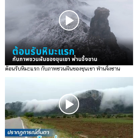
ไตล์
ดูด
วง
ผู้
หญิง
ผู้ชาย
สุขภาพ
ต้อนรับหิมะแรก กับภาพชวนฝันของขุนเขา ฟ่านจิ้งชาน
ท่อง
เที่ยว
สูตร
อาหาร
ง่ายๆ
ช้อป
ปิ้ง