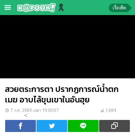
เรื่องฮิต
ข่าว-
ความ
รู้
ข่าว
ข่าว
บันเทิง
สวยตระการตา ปรากฏการณ์น้ำตก
ตรวจ
หวย
เมฆ อาบไล้ขุนเขาในอันฮุย
ผล
7 ก.ค. 2569 เวลา 19:50:07
1,684
บอล
สด
การ