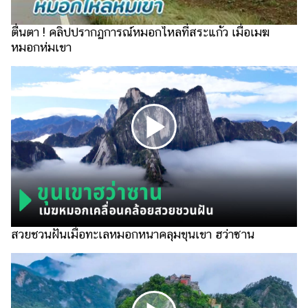
รถยนต์
ตื่นตา ! คลิปปรากฏการณ์หมอกไหลที่สระแก้ว เมื่อเมฆ
บ้าน
หมอกห่มเขา
และ
การ
ตกแต่ง
มือ
ถือ
ราคา
ทอง
ราคา
น้ำมัน
สวยชวนฝันเมื่อทะเลหมอกหนาคลุมขุนเขา ฮว่าซาน
วา
ไร
ตี้