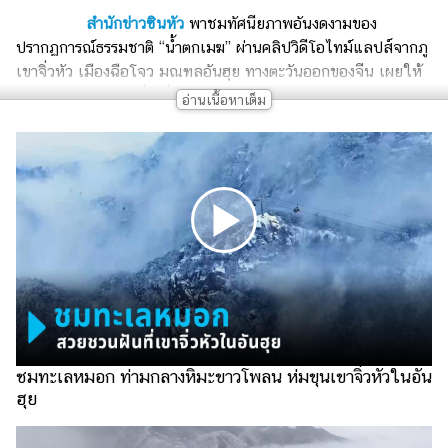
เงิน
สำนักข่าวซินหัว
พาชมทัศนียภาพอันงดงามของ
การ
ปรากฏการณ์ธรรมชาติ “น้ำตกเมฆ” ผ่านคลิปวิดีโอไทม์แลปส์จากภู
ศึกษา
เขาจิ่วหัว เมืองฉือโจว มณฑลอันฮุย ทางตะวันออกของจีน เผยให้
เห็นกลุ่มหมอกหนาที่เคลื่อนตัวลงจากยอดเขาอย่างอลังการ
บันเทิง
ท่ามกลางแสงแรกอรุณที่ทอประกายสีชมพูส้มสว่างไสวทั่วผืนฟ้า
รูปภาพ
ดู
หนัง
Music
Station
ละคร
บันเทิง
ชมทะเลหมอก ท่ามกลางหิมะขาวโพลน ห่มขุนเขาจิ่วหัวในอัน
เกาหลี
ฮุย
ไลฟ์