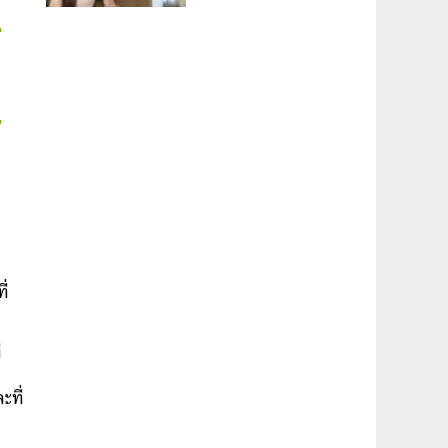
ี่
่
ะที่