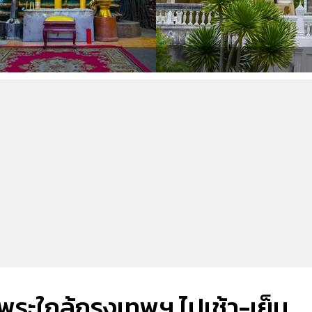
้พระใกล้กรุงเทพฯ ไปเช้า-เย็น