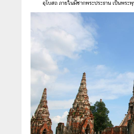
อุโบสถ ภายในมีซากพระประธาน เป็นพระพุท