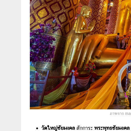
ภาพจาก mar
วัดใหญ่ชัยมงคล
สักการะ
พระพุทธชัยมงคล