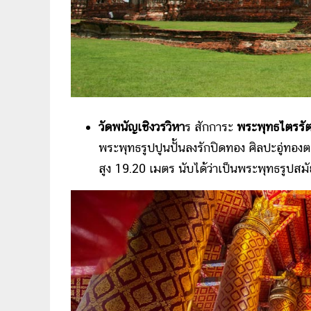
วัดพนัญเชิงวรวิหา
ร สักการะ
พระพุทธไตรร
พระพุทธรูปปูนปั้นลงรักปิดทอง ศิลปะอู่ทอ
สูง 19.20 เมตร นับได้ว่าเป็นพระพุทธรูปสม