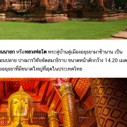
ัตนนายก
หรือ
หลวงพ่อโต
พระคู่บ้านคู่เมืองอยุธยามาช้านาน เป็น
งตอนปลาย ปางมารวิชัยขัดสมาธิราบ ขนาดหน้าตักกว้าง 14.20 เม
ัยอยุธยาที่มีขนาดใหญ่ที่สุดในประเทศไทย