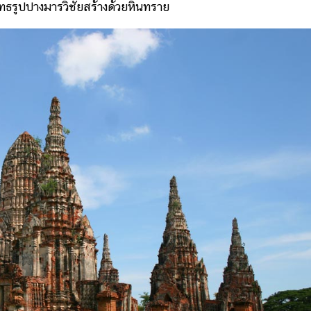
ธรูปปางมารวิชัยสร้างด้วยหินทราย