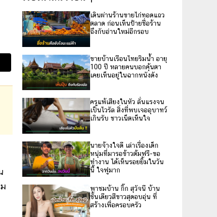
เดินผ่านร้านขายไก่ทอดแถว
ตลาด ก่อนเห็นป้ายชื่อร้าน
ถึงกับอ่านใหม่อีกรอบ
ขายบ้านเรือนไทยริมน้ำ อายุ
100 ปี หลายคนบอกคุ้นตา
เคยเห็นอยู่ในฉากหนังดัง
ครูแพ้เสียงในหัว ลั่นแรงจน
เป็นไวรัล สิ่งที่พบเจออุบาทว์
เกินรับ ชาวเน็ตเห็นใจ
นายจ้างใจดี เล่าเรื่องเด็ก
หนุ่มที่มารอข้าวต้มฟรี-ขอ
ทำงาน ได้เห็นรอยยิ้มในวัน
นี้ ใจฟูมาก
น
่ม
พาชมบ้าน กิ๊ก สุวัจนี บ้าน
ชั้นเดียวสีขาวสุดอบอุ่น ที่
สร้างเพื่อครอบครัว