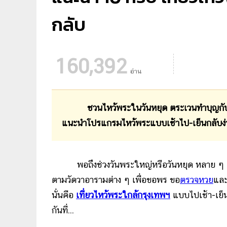
กลับ
160,392
อ่าน
ชวนไหว้พระในวันหยุด ตระเวนทำบุญกับคนพิ
แนะนำโปรแกรมไหว้พระแบบเช้าไป-เย็นกลับง่
พอถึงช่วงวันพระใหญ่หรือวันหยุด หลาย ๆ 
ตามวัดวาอารามต่าง ๆ เพื่อขอพร ขอ
ตรวจหวย
และ
นั่นคือ
เที่ยวไหว้พระใกล้กรุงเทพฯ
แบบไปเช้า-เย็นก
กันที่...