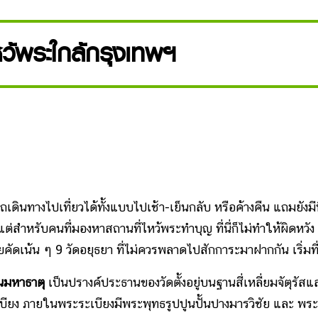
หว้พระใกล้กรุงเทพฯ
ดินทางไปเที่ยวได้ทั้งแบบไปเช้า-เย็นกลับ หรือค้างคืน แถมยังมีท
ต่สำหรับคนที่มองหาสถานที่ไหว้พระทำบุญ ที่นี่ก็ไม่ทำให้ผิดหวัง
ยคัดเน้น ๆ 9 วัดอยุธยา ที่ไม่ควรพลาดไปสักการะมาฝากกัน เริ่มที
นมหาธาตุ
เป็นปรางค์ประธานของวัดตั้งอยู่บนฐานสี่เหลี่ยมจัตุรัสแล
ระเบียง ภายในพระระเบียงมีพระพุทธรูปปูนปั้นปางมารวิชัย และ พระ