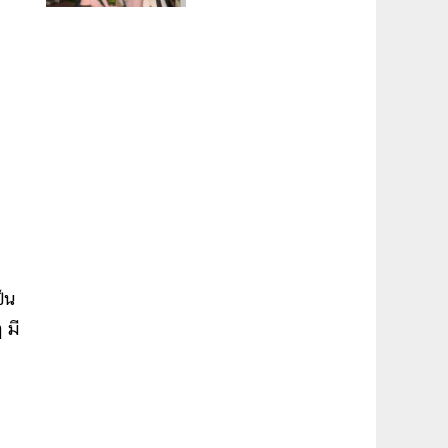
็น
 มี