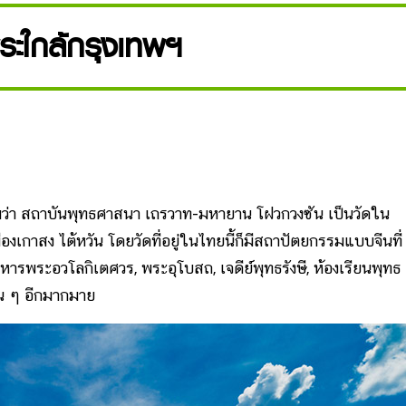
ระใกล้กรุงเทพฯ
่า สถาบันพุทธศาสนา เถรวาท-มหายาน โฝวกวงซัน เป็นวัดใน
งเกาสง ไต้หวัน โดยวัดที่อยู่ในไทยนี้ก็มีสถาปัตยกรรมแบบจีนที่
ิหารพระอวโลกิเตศวร, พระอุโบสถ, เจดีย์พุทธรังษี, ห้องเรียนพุทธ
่น ๆ อีกมากมาย