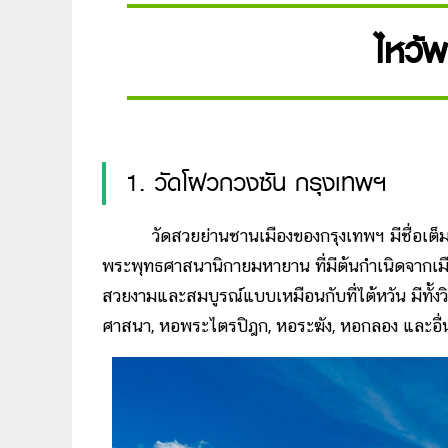
ไหว้พ
1. วัดโฝวกวงซัน กรุงเทพฯ
วัดสวยย่านชานเมืองของกรุงเทพฯ มีชื่อเต็มว
พระพุทธศาสนานิกายมหายาน ที่มีต้นกำเนิดจากเมือ
สวยงามและสมบูรณ์แบบเหมือนกับที่ไต้หวัน มีทั้งว
ศาสนา, หอพระไตรปิฎก, หอระฆัง, หอกลอง และอื