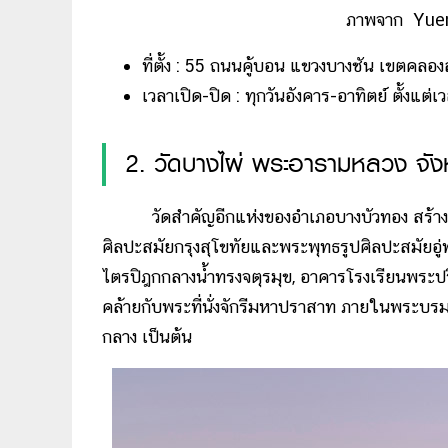
ภาพจาก Yuen
ที่ตั้ง : 55 ถนนคู้บอน แขวงบางชัน เขตคลอ
เวลาเปิด-ปิด : ทุกวันอังคาร-อาทิตย์ ตั้งแต
2. วัดบางไผ่ พระอารามหลวง จังห
วัดสำคัญอีกแห่งของอำเภอบางบัวทอง สร้างขึ้น
ศิลปะสมัยกรุงสุโขทัยและพระพุทธรูปศิลปะสมัยอู่
ไตรปิฎกกลางน้ำทรงจตุรมุข, อาคารโรงเรียนพระปร
คล้ายกับพระที่นั่งจักรีมหาปราสาท ภายในพระบร
กลาง เป็นต้น