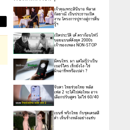
เจ้าคุณพระสินีนาถ พิลาส
กัลยาณี เป็นประธานเปิด
งาน โครงการปูทางสู่การตื่น
รู้ฯ
เปิดประวัติ เต้ ดราก้อนไฟว์
บอยแบนด์ดังยุค 2000s
เจ้าของเพลง NON-STOP
มีคนโทร. มา แต่ไม่รู้ว่าเป็น
เบอร์ใคร เช็กยังไง-ใช่
มิจฉาชีพหรือเปล่า ?
จับตา ไทยช่วยไทย พลัส
เฟส 2 จะได้ไปต่อไหม อาจ
เลือกปรับสูตร ไม่ใช่ 60/40
เบนซ์ พริกไทย กับชุดเดรสสี
ดำ เห็นข้างหลังอย่างแซ่บ