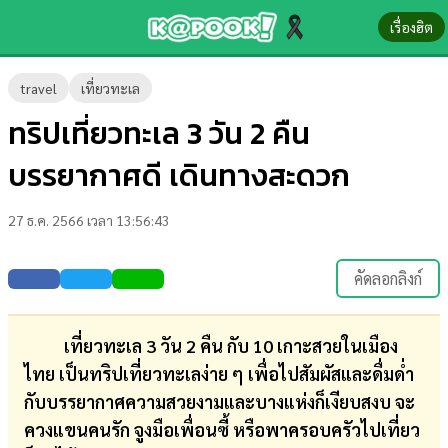
เรื่องฮิต
ข่าว-
travel
เที่ยวทะเล
ความ
ทริปเที่ยวทะเล 3 วัน 2 คืน
รู้
บรรยากาศดี เดินทางสะดวก
ข่าว
27 ธ.ค. 2566 เวลา 13:56:43
ข่าว
บันเทิง
คัดลอกลิงก์
ตรวจ
หวย
เที่ยวทะเล 3 วัน 2 คืน กับ 10 เกาะสวยในเมือง
ไทย เป็นทริปเที่ยวทะเลง่าย ๆ เพื่อไปสัมผัสและดื่มด่ำ
ผล
กับบรรยากาศความสวยงามและบางแห่งก็เงียบสงบ จะ
บอล
ควงแขนคนรัก จูงมือเพื่อนซี้ หรือพาครอบครัวไปเที่ยว
สด