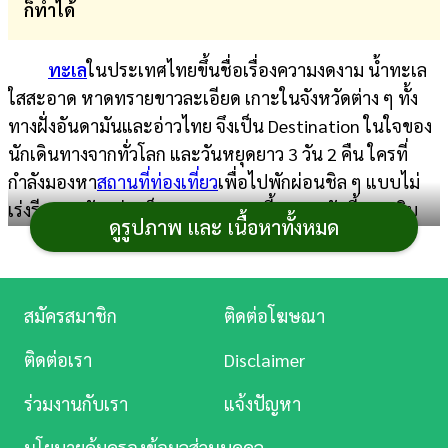
ก็ทำได้
การ
เงิน
ทะเล
ในประเทศไทยขึ้นชื่อเรื่องความงดงาม น้ำทะเล
ใสสะอาด หาดทรายขาวละเอียด เกาะในจังหวัดต่าง ๆ ทั้ง
การ
ทางฝั่งอันดามันและอ่าวไทย จึงเป็น Destination ในใจของ
ศึกษา
นักเดินทางจากทั่วโลก และวันหยุดยาว 3 วัน 2 คืน ใครที่
บันเทิง
กำลังมองหา
สถานที่ท่องเที่ยว
เพื่อไปพักผ่อนชิล ๆ แบบไม่
เร่งรีบมากนักอยู่ละก็ ตามเรามาทางนี้ เพราะวันนี้เราหยิบ
ดูรูปภาพ และ เนื้อหาทั้งหมด
ดู
เอา
ทริปเที่ยวทะเล 3 วัน 2 คืน
จาก 10 เกาะสวยในเมืองไทย
หนัง
มาแนะนำกัน ใครชอบที่ไหนก็ลองลิสต์ไว้แล้ววางแพลนไป
เที่ยววันหยุดกัน
Music
สมัครสมาชิก
ติดต่อโฆษณา
Station
เที่ยวทะเล 3 วัน 2 คืน
ติดต่อเรา
Disclaimer
ละคร
ร่วมงานกับเรา
แจ้งปัญหา
บันเทิง
นโยบายคุ้มครองข้อมูลส่วนบุคคล