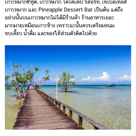
เกาะหมากซีฟู๊ด, เกาะหมาก โคโค่เคป รีสอร์ท, เทเบิลเทลส์
เกาะหมาก และ Pineapple Dessert Bar เป็นต้น แต่ถึง
อย่างนั้นบนเกาะหมากไม่ได้มีร้านค้า ร้านอาหารเยอะ
มากมายเหมือนเกาะช้าง เพราะฉะนั้นควรเตรียมขนม
ขบเคี้ยว น้ำดื่ม และของใช้ส่วนตัวติดไปด้วย