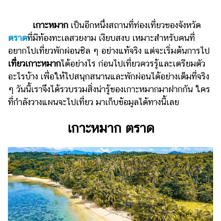
ไตล์
เกาะหมาก
เป็นอีกหนึ่งสถานที่ท่องเที่ยวของจังหวัด
ดูด
วง
ตราด
ที่มีท้องทะเลสวยงาม เงียบสงบ เหมาะสำหรับคนที่
อยากไปเที่ยวพักผ่อนชิล ๆ อย่างแท้จริง แต่จะเริ่มต้นการไป
ผู้
เที่ยวเกาะหมาก
ได้อย่างไร ก่อนไปเที่ยวควรรู้และเตรียมตัว
หญิง
อะไรบ้าง เพื่อให้ไปสนุกสนานและพักผ่อนได้อย่างเต็มที่จริง
ผู้ชาย
ๆ วันนี้เราจึงได้รวบรวมสิ่งน่ารู้ของเกาะหมากมาฝากกัน ใคร
ที่กำลังวางแผนจะไปเที่ยว มาเก็บข้อมูลได้ทางนี้เลย
สุขภาพ
ท่อง
เกาะหมาก ตราด
เที่ยว
สูตร
อาหาร
ง่ายๆ
ช้อป
ปิ้ง