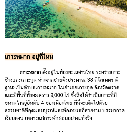
รถยนต์
บ้าน
และ
การ
ตกแต่ง
มือ
เกาะหมาก อยู่ที่ไหน
ถือ
ราคา
เกาะหมาก
ตั้งอยู่ในท้องทะเลอ่าวไทย ระหว่างเกาะ
ทอง
ช้างและเกาะกูด ห่างจากชายฝั่งประมาณ 38 กิโลเมตร มี
ราคา
ฐานะเป็นตำบลเกาะหมาก ในอำเภอเกาะกูด จังหวัดตราด
น้ำมัน
และมีพื้นที่ทั้งหมดราว 9,000 ไร่ ซึ่งถือได้ว่าเป็นเกาะที่มี
ขนาดใหญ่อันดับ 4 ของเมืองไทย ที่นี่จะเต็มไปด้วย
วา
ธรรมชาติที่อุดมสมบูรณ์และท้องทะเลที่สวยงาม บรรยากาศ
ไร
เงียบสงบ เหมาะแก่การพักผ่อนอย่างแท้จริง
ตี้