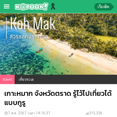
เรื่องฮิต
ข่าว-
ความ
รู้
ข่าว
ข่าว
บันเทิง
ตรวจ
travel
เที่ยวทะเล
หวย
เกาะหมาก จังหวัดตราด รู้ไว้ไปเที่ยวได้
ผล
บอล
แบบกูรู
สด
การ
7 ส.ค. 2567 เวลา 14:16:37
315,336