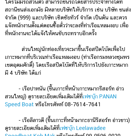
ใครไม่มีรถส่วนตัว สามารถขึ้นรถโดยสารประจำทางได้ที่
สถานีขนส่งเอกมัย มีหลายบริษัทให้บริการ เช่น บริษัท ขนส่ง
จำกัด (999) และบริษัท เชิดชัยทัวร์ จำกัด เป็นต้น และควร
แจ้งพนักงานตั้งแต่ตอนซื้อตั๋วว่าจะลงที่ท่าเรือแหลมงอบ เพื่อ
ที่พนักงานจะได้แจ้งให้คนขับรถทราบอีกครั้ง
ส่วนใหญ่นักท่องเที่ยวจะมาขึ้นเรือสปีดโบ๊ตเพื่อไป
เกาะหมากที่บริเวณท่าเรือแหลมงอบ (ท่าเรือกรมหลวงชุมพร
เขตอุดมศักดิ์) โดยเรือสปีดโบ๊ตที่ให้บริการไปยังเกาะหมาก
มี 4 บริษัท ได้แก่
- เรือปาหนัน (ขึ้นเกาะที่หน้าเกาะหมากรีสอร์ท อ่าว
สวนใหญ่) ดูรายละเอียดเพิ่มเติมได้ที่
เฟซบุ๊ก PANAN
Speed Boat
หรือโทรศัพท์ 08-7614-7641
- เรือลีลาวดี (ขึ้นเกาะที่หน้ามากะธานีรีสอร์ท อ่าวขาว)
ดูรายละเอียดเพิ่มเติมได้ที่
เฟซบุ๊ก Leelawadee
Speedboat Koh Mak
หรือโทรศัพท์ 09-0506-0020