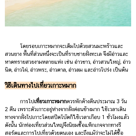
ออนไลน์
ติดต่อ
โฆษณา
แจ้ง
ปัญหา
โดยรอบเกาะหมากจะเต็มไปด้วยสวนมะพร้าวและ
ร่วม
สวนยาง พื้นที่ส่วนหนึ่งจะเป็นที่ราบชายฝั่งทะเล จึงมีอ่าวและ
งาน
หาดทรายสวยงามหลายแห่ง เช่น อ่าวขาว, อ่าวสวนใหญ่, อ่าว
กับ
นิด, อ่าวไผ่, อ่าวพระ, อ่าวตาล, อ่าวลม และอ่าวโปร่ง เป็นต้น
เรา
วิธีเดินทางไปเที่ยวเกาะหมาก
การไป
เที่ยวเกาะหมาก
ควรพักค้างคืนประมาณ 3 วัน
2 คืน เพราะตัวเกาะอยู่ห่างจากฝั่งค่อนข้างมาก ใช้เวลาเดิน
ทางจากฝั่งไปเกาะโดยสปีดโบ๊ตก็ใช้เวลาเกือบ 1 ชั่วโมงแล้ว
ดังนั้น นักท่องเที่ยวส่วนใหญ่จึงนิยมซื้อ
แพ็กเกจจากทางรี
สอร์ตและการไปเที่ยวด้วยตนเอง และ
ถึงแม้ว่าจะไม่ได้ซื้อ