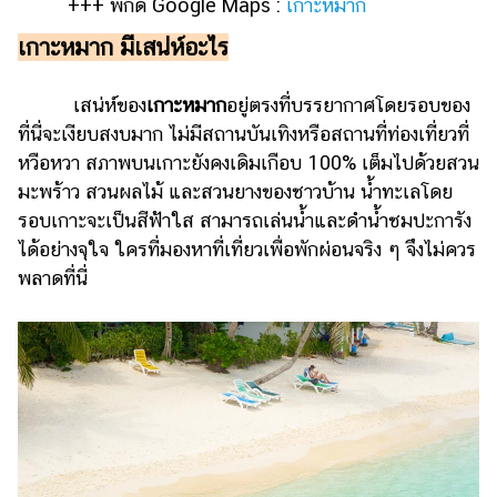
+++ พิกัด Google Maps :
เกาะหมาก
แต่งงาน
เกาะหมาก มีเสน่ห์อะไร
แม่
และ
เสน่ห์ของ
เกาะหมาก
อยู่ตรงที่บรรยากาศโดยรอบของ
เด็ก
ที่นี่จะเงียบสงบมาก ไม่มีสถานบันเทิงหรือสถานที่ท่องเที่ยวที่
สัตว์
หวือหวา สภาพบนเกาะยังคงเดิมเกือบ 100% เต็มไปด้วยสวน
เลี้ยง
มะพร้าว สวนผลไม้ และสวนยางของชาวบ้าน น้ำทะเลโดย
Infographic
รอบเกาะจะเป็นสีฟ้าใส สามารถเล่นน้ำและดำน้ำชมปะการัง
ได้อย่างจุใจ ใครที่มองหาที่เที่ยวเพื่อพักผ่อนจริง ๆ จึงไม่ควร
บริการ
พลาดที่นี่
แอปฯ
กระปุก
คอร์ส
ออนไลน์
เรียน
เลข