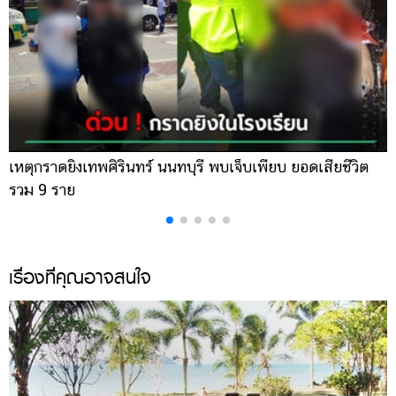
เหตุกราดยิงเทพศิรินทร์ นนทบุรี พบเจ็บเพียบ ยอดเสียชีวิต
พ
รวม 9 ราย
ค
เรื่องที่คุณอาจสนใจ