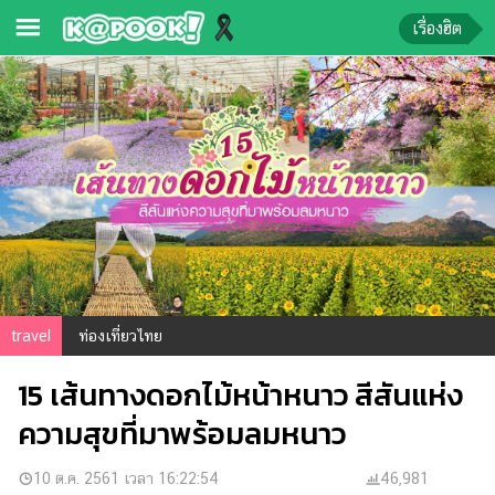
เรื่องฮิต
ข่าว-
ความ
รู้
ข่าว
ข่าว
บันเทิง
ตรวจ
travel
ท่องเที่ยวไทย
หวย
15 เส้นทางดอกไม้หน้าหนาว สีสันแห่ง
ผล
บอล
ความสุขที่มาพร้อมลมหนาว
สด
การ
10 ต.ค. 2561 เวลา 16:22:54
46,981