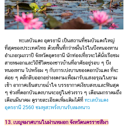
ทะเลบัวแดง อุดรธานี เป็นสถานที่ชมบัวแดงใหญ่
ที่สุดของประเทศไทย ด้วยพื้นที่กว่าหมื่นไร่ในบึงหนองหาน
อำเภอกุมภวาปี จังหวัดอุดรธานี นักท่องเที่ยวจะได้นั่งเรือชม
สายหมอกและวิถีชีวิตของชาวบ้านที่อาศัยอยู่รอบ ๆ บึง
หนองหาน ไปพร้อม ๆ กับการเบ่งบานของดอกบัวแดง ที่จะ
ค่อย ๆ คลี่กลีบออกอย่างงดงามเพื่อมารับแสงอรุณในยาม
เช้า อากาศเย็นสบายฉ่ำใจ บรรยากาศเงียบสงบและฟินสุด
ๆ ช่วงที่ดอกบัวแดงบานจะอยู่ในช่วงราว ๆ เดือนมกราคมถึง
เดือนมีนาคม ดูรายละเอียดเพิ่มเติมได้ที่
ทะเลบัวแดง
อุดรธานี 2560 ชมพูสะพรั่งบานรับลมหนาว
13. เบญจมาศบานในม่านหมอก จังหวัดนครราชสีมา