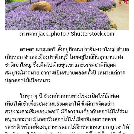
ภาพจาก jack_photo / Shutterstock.com
ดาษดา แกลเลอรี่ ตั้งอยู่ที่ถนนปราจีน-เขาใหญ่ ตำบล
เนินหอม อำเภอเมืองปราจีนบุรี โดยอยู่ใกล้กับอุทยานแห่ง
ชาติเขาใหญ่ ซึ่งเต็มไปด้วยขุนเขาและธรรมชาติที่อุดม
สมบูรณ์มากมาย อากาศเย็นสบายตลอดทั้งปี เหมาะแก่การ
ปลูกดอกไม้เมืองหนาว
ในทุก ๆ ปี ช่วงหน้าหนาวทางไร่จะเปิดให้นักท่อง
เที่ยวได้เข้าเที่ยวชมงานแสดงดอกไม้ ซึ่งมีการจัดอย่าง
สวยงามตามธีมของแต่ละปี มีกิจกรรมเกี่ยวกับดอกไม้ให้ร่วม
สนุกมากมาย มีไอศกรีมดอกไม้ให้เลือกชิมหลากหลาย
รสชาติ พร้อมทั้งเมนูอาหารดอกไม้อีกหลากหลายเมนู เอาให้