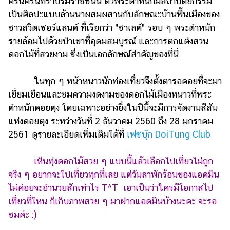
ศรีนครินทราบรมราชชนนี ตัวพระตำหนักมีสถาปัตยกรรม
เป็นศิลปะแบบล้านนาผสมผสานกับลักษณะบ้านพื้นเมืองของ
ชาวสวิตเซอร์แลนด์ ที่เรียกว่า "ชาเลต์" รอบ ๆ พระตำหนัก
รายล้อมไปด้วยป่าเขาที่อุดมสมบูรณ์ และการตกแต่งสวน
ดอกไม้ที่สวยงาม ซึ่งเป็นเอกลักษณ์สำคัญของที่นี่
ในทุก ๆ หน้าหนาวนักท่องเที่ยวจึงตั้งตารอคอยที่จะมา
เยี่ยมเยือนและชมความงดงามของดอกไม้เมืองหนาวที่พระ
ตำหนักดอยตุง โดยเฉพาะอย่างยิ่งในปีนี้จะมีการจัดงานสีสัน
แห่งดอยตุง ระหว่างวันที่ 2 ธันวาคม 2560 ถึง 28 มกราคม
2561 ดูรายละเอียดเพิ่มเติมได้ที่
เฟซบุ๊ก DoiTung Club
เห็นทุ่งดอกไม้สวย ๆ แบบนี้แล้วเลือกไปเที่ยวไม่ถูก
จริง ๆ อยากจะไปเที่ยวทุกที่เลย แต่วันลาพักร้อนของแอดมิน
ไม่ค่อยจะอำนวยสักเท่าไร T^T เอาเป็นว่าใครมีโอกาสไป
เที่ยวที่ไหน ก็เก็บภาพสวย ๆ มาฝากแอดมินบ้างนะคะ จะรอ
ชมค่ะ :)