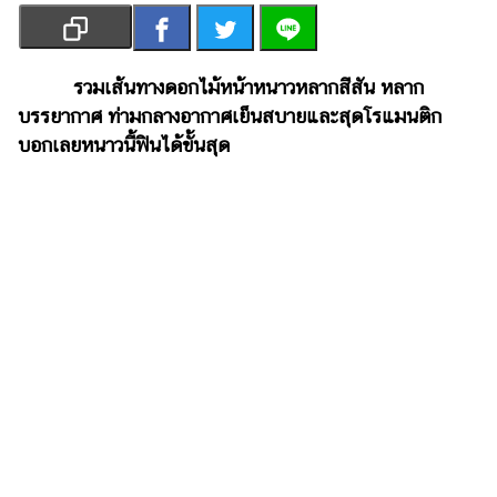
เงิน
การ
ศึกษา
รวมเส้นทางดอกไม้หน้าหนาวหลากสีสัน หลาก
บรรยากาศ ท่ามกลางอากาศเย็นสบายและสุดโรแมนติก
บันเทิง
บอกเลยหนาวนี้ฟินได้ขั้นสุด
รูปภาพ
ดู
หนัง
Music
Station
ละคร
บันเทิง
เกาหลี
ไลฟ์