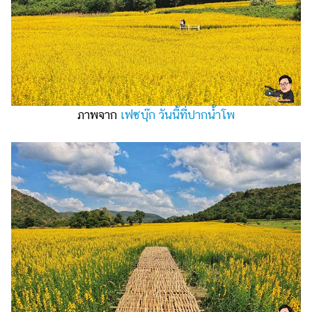
ภาพจาก
เฟซบุ๊ก วันนี้ที่ปากน้ำโพ