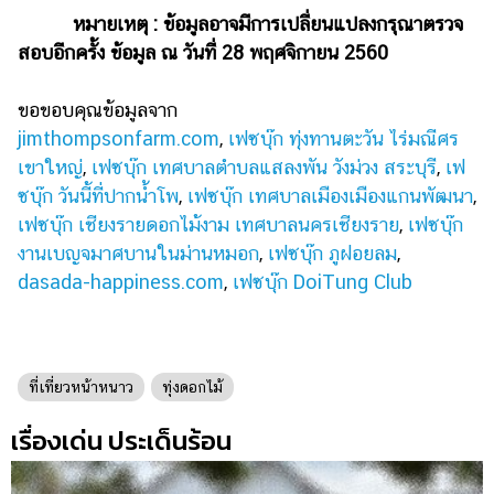
หมายเหตุ : ข้อมูลอาจมีการเปลี่ยนแปลงกรุณาตรวจ
สอบอีกครั้ง ข้อมูล ณ วันที่ 28 พฤศจิกายน 2560
ขอขอบคุณข้อมูลจาก
jimthompsonfarm.com
,
เฟซบุ๊ก ทุ่งทานตะวัน ไร่มณีศร
เขาใหญ่
,
เฟซบุ๊ก เทศบาลตำบลแสลงพัน วังม่วง สระบุรี
,
เฟ
ซบุ๊ก วันนี้ที่ปากน้ำโพ
,
เฟซบุ๊ก เทศบาลเมืองเมืองแกนพัฒนา
,
เฟซบุ๊ก เชียงรายดอกไม้งาม เทศบาลนครเชียงราย
,
เฟซบุ๊ก
งานเบญจมาศบานในม่านหมอก
,
เฟซบุ๊ก ภูฝอยลม
,
dasada-happiness.com
,
เฟซบุ๊ก DoiTung Club
ที่เที่ยวหน้าหนาว
ทุ่งดอกไม้
เรื่องเด่น ประเด็นร้อน