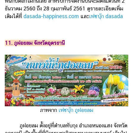
ฟินกับดอกไม้กันเลย สำหรับการจัดงานปีนี้จะมีตั้งแต่วันที่ 2
ธันวาคม 2560 ถึง 28 กุมภาพันธ์ 2561 ดูรายละเอียดเพิ่ม
เติมได้ที่
dasada-happiness.com
และ
เฟซบุ๊ก dasada
11. ภูฝอยลม จังหวัดอุดรธานี
ภาพจาก
เฟซบุ๊ก ภูฝอยลม
ภูฝอยลม ตั้งอยู่ที่ตำบลทับกุง อำเภอหนองแสง จังหวัด