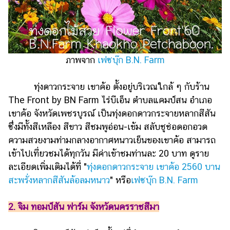
แต่งงาน
แม่
และ
เด็ก
ภาพจาก
เฟซบุ๊ก B.N. Farm
สัตว์
เลี้ยง
ทุ่งดาวกระจาย เขาค้อ ตั้งอยู่บริเวณใกล้ ๆ กับร้าน
The Front by BN Farm ไร่บีเอ็น ตำบลแคมป์สน อำเภอ
Infographic
เขาค้อ จังหวัดเพชรบูรณ์ เป็นทุ่งดอกดาวกระจายหลากสีสัน
บริการ
ซึ่งมีทั้งสีเหลือง สีขาว สีชมพูอ่อน-เข้ม สลับชูช่อดอกอวด
ความสวยงามท่ามกลางอากาศหนาวเย็นของเขาค้อ สามารถ
แอปฯ
เข้าไปเที่ยวชมได้ทุกวัน มีค่าเข้าชมท่านละ 20 บาท ดูราย
กระปุก
ละเอียดเพิ่มเติมได้ที่ "
ทุ่งดอกดาวกระจาย เขาค้อ 2560 บาน
คอร์ส
สะพรั่งหลากสีสันล้อลมหนาว
" หรือ
เฟซบุ๊ก B.N. Farm
ออนไลน์
2. จิม ทอมป์สัน ฟาร์ม จังหวัดนครราชสีมา
เรียน
เลข