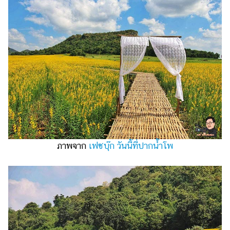
ภาพจาก
เฟซบุ๊ก วันนี้ที่ปากน้ำโพ