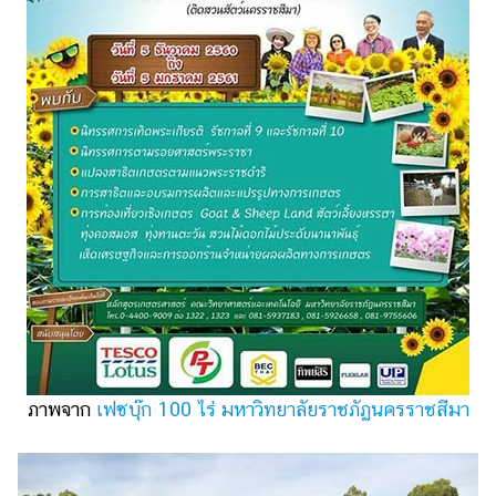
ภาพจาก
เฟซบุ๊ก 100 ไร่ มหาวิทยาลัยราชภัฏนครราชสีมา