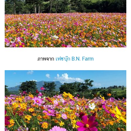
รถยนต์
บ้าน
และ
การ
ตกแต่ง
มือ
ถือ
ภาพจาก
เฟซบุ๊ก B.N. Farm
ราคา
ทอง
ราคา
น้ำมัน
วา
ไร
ตี้