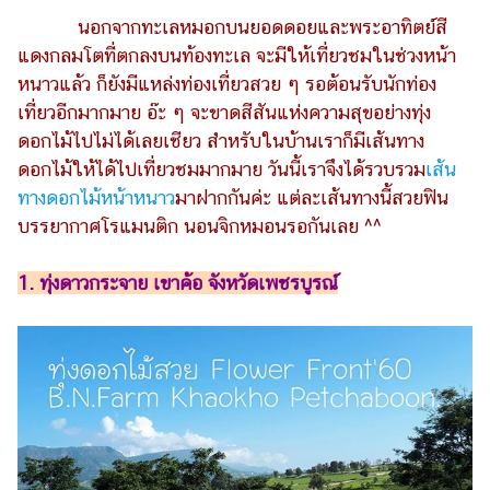
ไตล์
นอกจากทะเลหมอกบนยอดดอยและพระอาทิตย์สี
แดงกลมโตที่ตกลงบนท้องทะเล จะมีให้เที่ยวชมในช่วงหน้า
ดูด
วง
หนาวแล้ว ก็ยังมีแหล่งท่องเที่ยวสวย ๆ รอต้อนรับนักท่อง
เที่ยวอีกมากมาย อ๊ะ ๆ จะขาดสีสันแห่งความสุขอย่างทุ่ง
ผู้
ดอกไม้ไปไม่ได้เลยเชียว สำหรับในบ้านเราก็มีเส้นทาง
หญิง
ดอกไม้ให้ได้ไปเที่ยวชมมากมาย วันนี้เราจึงได้รวบรวม
เส้น
ผู้ชาย
ทางดอกไม้หน้าหนาว
มาฝากกันค่ะ แต่ละเส้นทางนี้สวยฟิน
บรรยากาศโรแมนติก นอนจิกหมอนรอกันเลย ^^
สุขภาพ
ท่อง
1. ทุ่งดาวกระจาย เขาค้อ จังหวัดเพชรบูรณ์
เที่ยว
สูตร
อาหาร
ง่ายๆ
ช้อป
ปิ้ง