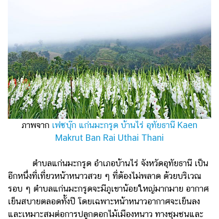
ภาพจาก
เฟซบุ๊ก แก่นมะกรูด บ้านไร่ อุทัยธานี Kaen
Makrut Ban Rai Uthai Thani
ตำบลแก่นมะกรูด อำเภอบ้านไร่ จังหวัดอุทัยธานี เป็น
อีกหนึ่งที่เที่ยวหน้าหนาวสวย ๆ ที่ต้องไม่พลาด ด้วยบริเวณ
รอบ ๆ ตำบลแก่นมะกรูดจะมีภูเขาน้อยใหญ่มากมาย อากาศ
เย็นสบายตลอดทั้งปี โดยเฉพาะหน้าหนาวอากาศจะเย็นลง
และเหมาะสมต่อการปลูกดอกไม้เมืองหนาว ทางชุมชนและ