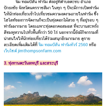
ออนไลน์
จิม ทอมป์สัน ฟาร์ม ตั้งอยู่ที่ตำบลตะขบ อำเภอ
ปักธงชัย จังหวัดนครราชสีมา ในทุก ๆ ปีจะมีการเปิดฟาร์ม
ติดต่อ
ให้นักท่องเที่ยวเข้าไปเที่ยวชมความงดงามภายในฟาร์ม ซึ่ง
โฆษณา
ไฮไลท์ของการจัดงานก็จะเป็นทุ่งดอกไม้สวย ๆ ที่อยู่รอบ ๆ
แจ้ง
ฟาร์มมากมาย โดยเฉพาะทุ่งดอกคอสมอส ที่จะบานสะพรั่ง
ปัญหา
สีชมพูหวานไปทั่วพื้นที่กว่า 50 ไร่ นอกจากนี้ยังมีกิจกรรมที่
น่าสนใจให้นักท่องเที่ยวได้ร่วมสนุกอีกมากมาย ดูราย
ร่วม
งาน
ละเอียดเพิ่มเติมได้ที่
จิม ทอมป์สัน ฟาร์มทัวร์ 2560
หรือ
กับ
เว็บไซต์ jimthompsonfarm.com
เรา
3. ทุ่งทานตะวันลพบุรี และสระบุรี