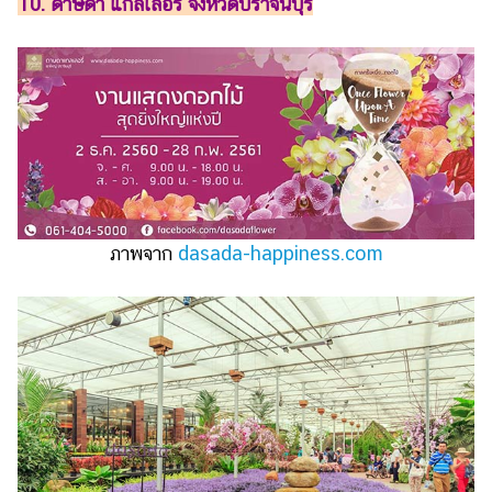
10. ดาษดา แกลเลอรี่ จังหวัดปราจีนบุรี
ภาพจาก
dasada-happiness.com