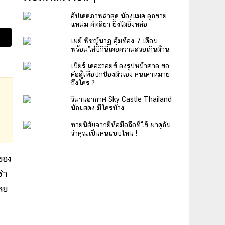
อัปเดตภาพล่าสุด น้องแมค ลูกชาย
แหม่ม คัทลียา ยิ่งโตยิ่งหล่อ
เมย์ พิชญ์นาฏ อุ้มท้อง 7 เดือน
พร้อมใส่บิกินี่เผยความสวยเกินต้าน
เบียร์ เดอะวอยซ์ ลงรูปหน้าศาล ขอ
ต่อสู้เพื่อปกป้องตัวเอง คนเดาหมาย
ถึงใคร ?
วิมานอากาศ Sky Castle Thailand
นักแสดง มีใครบ้าง
ทายนิสัยจากยี่ห้อมือถือที่ใช้ มาดูกัน
ว่าคุณเป็นคนแบบไหน !
ของ
่า
เลย