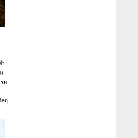
้า
็น
รรม
ร
ัตถุ