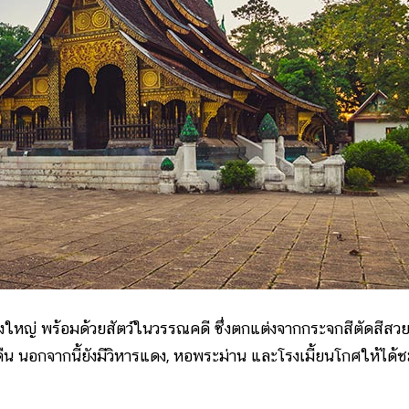
ญ่ พร้อมด้วยสัตว์ในวรรณคดี ซึ่งตกแต่งจากกระจกสีตัดสีสว
น นอกจากนี้ยังมีวิหารแดง, หอพระม่าน และโรงเมี้ยนโกศให้ได้