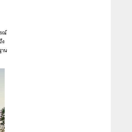
รณ์
ึง
ษฐาน