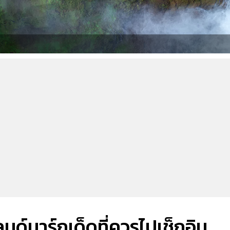
ลนด์มาร์กเด็ดที่ควรไปเช็กอิน