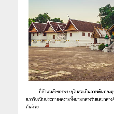
ที่ด้านหลังของพระอุโบสถเป็นภาพต้นทองสูงให
แวววับเป็นประกายงดงามทั้งยามกลางวันและกลางคื
กันด้วย