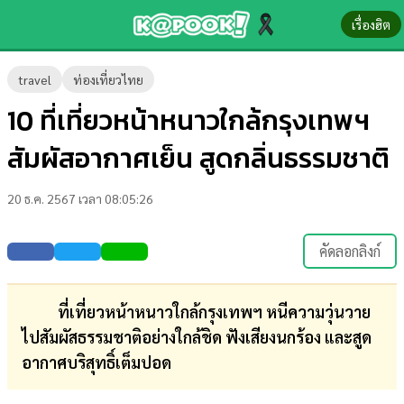
เรื่องฮิต
ข่าว-
travel
ท่องเที่ยวไทย
ความ
10 ที่เที่ยวหน้าหนาวใกล้กรุงเทพฯ
รู้
สัมผัสอากาศเย็น สูดกลิ่นธรรมชาติ
ข่าว
20 ธ.ค. 2567 เวลา 08:05:26
ข่าว
บันเทิง
คัดลอกลิงก์
ตรวจ
หวย
ที่เที่ยวหน้าหนาวใกล้กรุงเทพฯ หนีความวุ่นวาย
ไปสัมผัสธรรมชาติอย่างใกล้ชิด ฟังเสียงนกร้อง และสูด
ผล
อากาศบริสุทธิ์เต็มปอด
บอล
สด