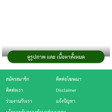
การ
เงิน
การ
ศึกษา
บันเทิง
ดูรูปภาพ และ เนื้อหาทั้งหมด
ดู
หนัง
หน้าหนาวมาถึงแล้ว ! ใครอยากหนีความวุ่นวายไป
สัมผัสอากาศเย็น ๆ สูดอากาศบริสุทธิ์ ชมธรรมชาติสวย ๆ ซึ่ง
Music
สมัครสมาชิก
ติดต่อโฆษณา
นอกจากที่
เที่ยวหน้าหนาว
ยอดนิยมอย่าง บางกะเจ้า เขา
Station
ใหญ่ วังน้ำเขียว สวนผึ้ง หรือเขาช่องลมแล้ว ยังมี
ที่เที่ยว
ติดต่อเรา
Disclaimer
ละคร
หน้าหนาวใกล้กรุงเทพฯ
เดินทางสะดวกสบาย เหมาะกับการ
ร่วมงานกับเรา
แจ้งปัญหา
ไปพักผ่อนหย่อนใจในวันหยุดสุดสัปดาห์ หรือแม้แต่จะไป
บันเทิง
เที่ยวแบบ One Day Trip อีกหลายแห่ง ลองไปดูกัน
นโยบายคุ้มครองข้อมูลส่วนบุคคล