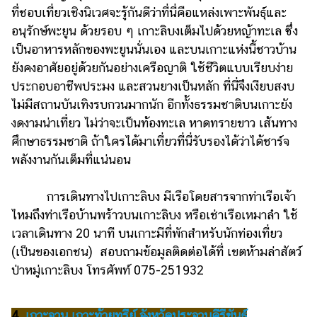
ที่ชอบเที่ยวเชิงนิเวศจะรู้กันดีว่าที่นี่คือแหล่งเพาะพันธุ์และ
อนุรักษ์พะยูน ด้วยรอบ ๆ เกาะลิบงเต็มไปด้วยหญ้าทะเล ซึ่ง
เป็นอาหารหลักของพะยูนนั่นเอง และบนเกาะแห่งนี้ชาวบ้าน
ยังคงอาศัยอยู่ด้วยกันอย่างเครือญาติ ใช้ชีวิตแบบเรียบง่าย
ประกอบอาชีพประมง และสวนยางเป็นหลัก ที่นี่จึงเงียบสงบ
ไม่มีสถานบันเทิงรบกวนมากนัก อีกทั้งธรรมชาติบนเกาะยัง
งดงามน่าเที่ยว ไม่ว่าจะเป็นท้องทะเล หาดทรายขาว เส้นทาง
ศึกษาธรรมชาติ ถ้าใครได้มาเที่ยวที่นี่รับรองได้ว่าได้ชาร์จ
พลังงานกันเต็มที่แน่นอน
การเดินทางไปเกาะลิบง มีเรือโดยสารจากท่าเรือเจ้า
ไหมถึงท่าเรือบ้านพร้าวบนเกาะลิบง หรือเช่าเรือเหมาลำ ใช้
เวลาเดินทาง 20 นาที บนเกาะมีที่พักสำหรับนักท่องเที่ยว
(เป็นของเอกชน) สอบถามข้อมูลติดต่อได้ที่ เขตห้ามล่าสัตว์
ป่าหมู่เกาะลิบง โทรศัพท์ 075-251932
4.
เกาะจาน เกาะท้ายทรีย์ จังหวัดประจวบคีรีขันธ์