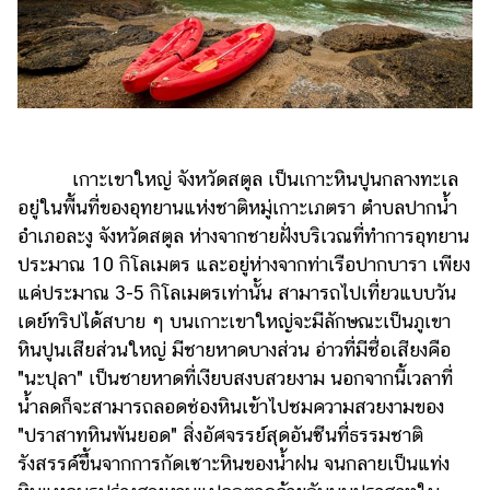
รถยนต์
บ้าน
และ
การ
ตกแต่ง
เกาะเขาใหญ่ จังหวัดสตูล เป็นเกาะหินปูนกลางทะเล
มือ
อยู่ในพื้นที่ของอุทยานแห่งชาติหมู่เกาะเภตรา ตำบลปากน้ำ
ถือ
อำเภอละงู จังหวัดสตูล ห่างจากชายฝั่งบริเวณที่ทำการอุทยาน
ราคา
ประมาณ 10 กิโลเมตร และอยู่ห่างจากท่าเรือปากบารา เพียง
ทอง
แค่ประมาณ 3-5 กิโลเมตรเท่านั้น สามารถไปเที่ยวแบบวัน
ราคา
เดย์ทริปได้สบาย ๆ บนเกาะเขาใหญ่จะมีลักษณะเป็นภูเขา
น้ำมัน
หินปูนเสียส่วนใหญ่ มีชายหาดบางส่วน อ่าวที่มีชื่อเสียงคือ
"นะปุลา" เป็นชายหาดที่เงียบสงบสวยงาม นอกจากนี้เวลาที่
วา
น้ำลดก็จะสามารถลอดช่องหินเข้าไปชมความสวยงามของ
ไร
"ปราสาทหินพันยอด" สิ่งอัศจรรย์สุดอันซีนที่ธรรมชาติ
ตี้
รังสรรค์ขึ้นจากการกัดเซาะหินของน้ำฝน จนกลายเป็นแท่ง