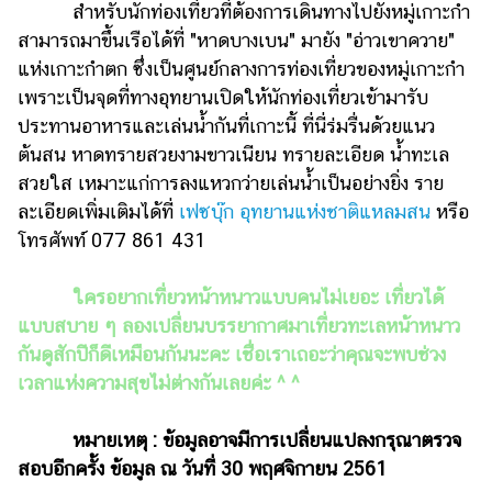
สำหรับนักท่องเที่ยวที่ต้องการเดินทางไปยังหมู่เกาะกำ
สามารถมาขึ้นเรือได้ที่ "หาดบางเบน" มายัง "อ่าวเขาควาย"
แห่งเกาะกำตก ซึ่งเป็นศูนย์กลางการท่องเที่ยวของหมู่เกาะกำ
เพราะเป็นจุดที่ทางอุทยานเปิดให้นักท่องเที่ยวเข้ามารับ
ประทานอาหารและเล่นน้ำกันที่เกาะนี้ ที่นี่ร่มรื่นด้วยแนว
ต้นสน หาดทรายสวยงามขาวเนียน ทรายละเอียด น้ำทะเล
สวยใส เหมาะแก่การลงแหวกว่ายเล่นน้ำเป็นอย่างยิ่ง ราย
ละเอียดเพิ่มเติมได้ที่
เฟซบุ๊ก อุทยานแห่งชาติแหลมสน
หรือ
โทรศัพท์ 077 861 431
ใครอยากเที่ยวหน้าหนาวแบบคนไม่เยอะ เที่ยวได้
แบบสบาย ๆ ลองเปลี่ยนบรรยากาศมาเที่ยวทะเลหน้าหนาว
กันดูสักปีก็ดีเหมือนกันนะคะ เชื่อเราเถอะว่าคุณจะพบช่วง
เวลาแห่งความสุขไม่ต่างกันเลยค่ะ ^ ^
หมายเหตุ : ข้อมูลอาจมีการเปลี่ยนแปลงกรุณาตรวจ
สอบอีกครั้ง ข้อมูล ณ วันที่ 30 พฤศจิกายน 2561