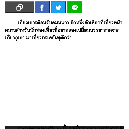
เงิน
การ
ศึกษา
เที่ยวเกาะต้อนรับลมหนาว อีกหนึ่งตัวเลือกที่เที่ยวหน้า
หนาวสำหรับนักท่องเที่ยวที่อยากลองเปลี่ยนบรรยากาศจาก
บันเทิง
เที่ยวภูเขา มาเที่ยวทะเลกันดูดีกว่า
รูปภาพ
ดู
หนัง
Music
Station
ละคร
บันเทิง
เกาหลี
ไลฟ์
อากาศช่วงปลายปีแบบนี้ เราเชื่อว่าหลายคนน่าจะกำลัง