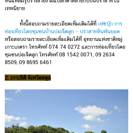
หินแหลมรูปร่างสวยงามแปลกตาคล้ายกับบนปราสาทใน
แต่งงาน
เทพนิยาย
แม่
และ
ทั้งนี้สอบถามรายละเอียดเพิ่มเติมได้ที่
เฟซบุ๊ก การ
เด็ก
ท่องเที่ยวโดยชุมชนบ้านบ่อเจ็ดลูก – ปราสาทหินพันยอด
หรือสอบถามรายละเอียดเพิ่มเติมได้ที่ อุทยานแห่งชาติหมู่
สัตว์
เลี้ยง
เกาะเภตรา โทรศัพท์ 074 74 0272 และการท่องเที่ยวโดย
ชุมชนบ่อเจ็ดลูก โทรศัพท์ 08 1542 0071, 09 2634
Infographic
8509, 09 8695 6461
บริการ
2. เกาะลิดี จังหวัดสตูล
แอปฯ
กระปุก
คอร์ส
ออนไลน์
เรียน
เลข