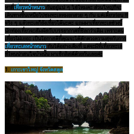
ไตล์
หาที่
เที่ยวหน้าหนาว
กันอยู่แน่ ๆ ใช่ไหมคะ ส่วนใหญ่ก็จะ
เดินทางขึ้นเหนือไปชมทะเลหมอกสวย ๆ กัน แต่เดี๋ยวก่อน !!!
ดูด
วง
จริง ๆ แล้วทะเลก็ยังเที่ยวได้นะคะ แถมมาเที่ยวทะเลช่วงนี้
นักท่องเที่ยวจะสัมผัสกับบรรยากาศที่ชิลกว่าเดิม เพราะคน
ผู้
เที่ยวไม่เยอะ เป็นโอกาสดีที่คุณจะได้ตักตวงความสุขกับการ
หญิง
เที่ยวทะเลหน้าหนาว
กันได้อย่างเต็มที่ แต่จะมีที่เที่ยวทะเล
ผู้ชาย
ที่ไหนน่าสนใจบ้างนั้น มาเช็กลิสต์ด้วยกันเลยค่ะ
สุขภาพ
1.
เกาะเขาใหญ่ จังหวัดสตูล
ท่อง
เที่ยว
สูตร
อาหาร
ง่ายๆ
ช้อป
ปิ้ง