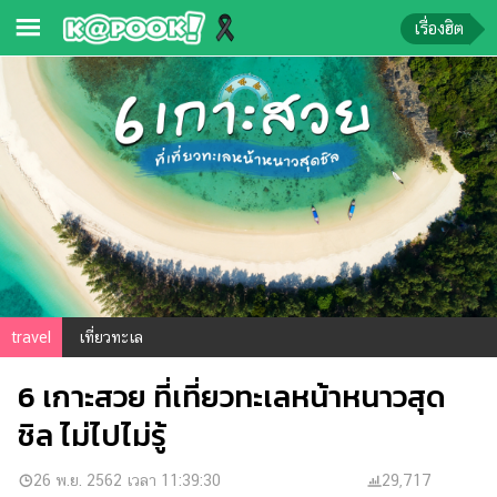
เรื่องฮิต
ข่าว-
ความ
รู้
ข่าว
ข่าว
บันเทิง
ตรวจ
travel
เที่ยวทะเล
หวย
6 เกาะสวย ที่เที่ยวทะเลหน้าหนาวสุด
ผล
บอล
ชิล ไม่ไปไม่รู้
สด
การ
26 พ.ย. 2562 เวลา 11:39:30
29,717