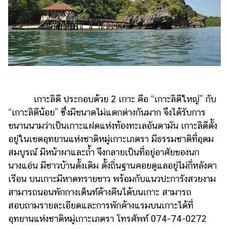
ออนไลน์
ติดต่อ
โฆษณา
แจ้ง
ปัญหา
ร่วม
งาน
เกาะลิดี ประกอบด้วย 2 เกาะ คือ “เกาะลิดีใหญ่” กับ
กับ
“เกาะลิดีน้อย” ซึ่งมีขนาดไม่แตกต่างกันมาก จึงได้รับการ
เรา
ขนานนามว่าเป็นเกาะแฝดแห่งท้องทะเลอันดามัน เกาะลิดีตั้ง
อยู่ในเขตอุทยานแห่งชาติหมู่เกาะเภตรา มีธรรมชาติที่อุดม
สมบูรณ์ มีหน้าผาและถ้ำ จึงกลายเป็นที่อยู่อาศัยของนก
นางแอ่น มีชาวบ้านดั้งเดิม ตั้งถิ่นฐานคอยดูแลอยู่ไม่กี่หลังคา
เรือน บนเกาะมีหาดทรายขาว พร้อมกับแนวปะการังสวยงาม
สามารถนอนพักกางเต็นท์ค้างคืนได้บนเกาะ สามารถ
สอบถามรายละเอียดและการพักค้างแรมบนเกาะได้ที่
อุทยานแห่งชาติหมู่เกาะเภตรา โทรศัพท์ 074-74-0272