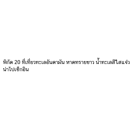
พิกัด 20 ที่เที่ยวทะเลอันดามัน หาดทรายขาว น้ำทะเลสีใสแจ๋ว
น่าไปเช็กอิน