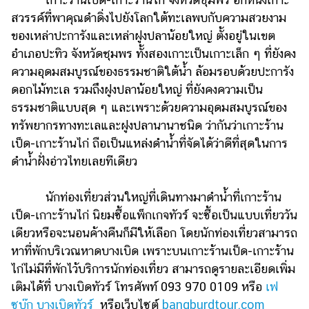
สวรรค์ที่พาคุณดำดิ่งไปยังโลกใต้ทะเลพบกับความสวยงาม
ของเหล่าปะการังและเหล่าฝูงปลาน้อยใหญ่ ตั้งอยู่ในเขต
อำเภอปะทิว จังหวัดชุมพร ทั้งสองเกาะเป็นเกาะเล็ก ๆ ที่ยังคง
ความอุดมสมบูรณ์ของธรรมชาติใต้น้ำ ล้อมรอบด้วยปะการัง
ดอกไม้ทะเล รวมถึงฝูงปลาน้อยใหญ่ ที่ยังคงความเป็น
ธรรมชาติแบบสุด ๆ และเพราะด้วยความอุดมสมบูรณ์ของ
ทรัพยากรทางทะเลและฝูงปลานานาชนิด ว่ากันว่าเกาะร้าน
เป็ด-เกาะร้านไก่ ถือเป็นแหล่งดำน้ำที่จัดได้ว่าดีที่สุดในการ
ดำน้ำฝั่งอ่าวไทยเลยทีเดียว
นักท่องเที่ยวส่วนใหญ่ที่เดินทางมาดำน้ำที่เกาะร้าน
เป็ด-เกาะร้านไก่ นิยมซื้อแพ็กเกจทัวร์ จะซื้อเป็นแบบเที่ยววัน
เดียวหรือจะนอนค้างคืนก็มีให้เลือก โดยนักท่องเที่ยวสามารถ
หาที่พักบริเวณหาดบางเบิด เพราะบนเกาะร้านเป็ด-เกาะร้าน
ไก่ไม่มีที่พักไว้บริการนักท่องเที่ยว สามารถดูรายละเอียดเพิ่ม
เติมได้ที่ บางเบิดทัวร์ โทรศัพท์ 093 970 0109 หรือ
เฟ
ซบุ๊ก บางเบิดทัวร์
หรือเว็บไซต์
bangburdtour.com