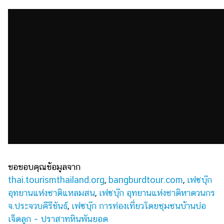
ขอขอบคุณข้อมูลจาก
thai.tourismthailand.org
,
bangburdtour.com
,
เฟซบุ๊ก
อุทยานแห่งชาติแหลมสน
,
เฟซบุ๊ก อุทยานแห่งชาติหาดวนกร
จ.ประจวบคีรีขันธ์
,
เฟซบุ๊ก การท่องเที่ยวโดยชุมชนบ้านบ่อ
เจ็ดลูก – ปราสาทหินพันยอด