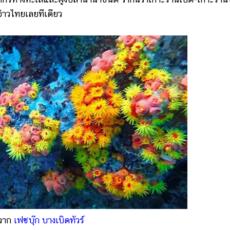
งอ่าวไทยเลยทีเดียว
จาก
เฟซบุ๊ก บางเบิดทัวร์