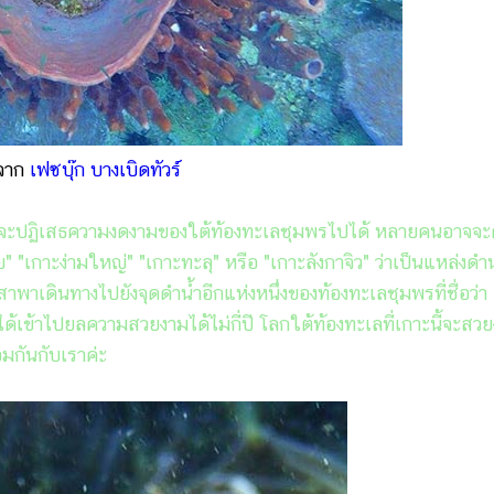
จาก
เฟซบุ๊ก บางเบิดทัวร์
ที่จะปฏิเสธความงดงามของใต้ท้องทะเลชุมพรไปได้ หลายคนอาจจะค
 "เกาะง่ามใหญ่" "เกาะทะลุ" หรือ "เกาะลังกาจิว" ว่าเป็นแหล่งดำน้
สาพาเดินทางไปยังจุดดำน้ำอีกแห่งหนึ่งของท้องทะเลชุมพรที่ชื่อว่า
ยวได้เข้าไปยลความสวยงามได้ไม่กี่ปี โลกใต้ท้องทะเลที่เกาะนี้จะสว
มกันกับเราค่ะ