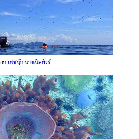
จาก
เฟซบุ๊ก บางเบิดทัวร์