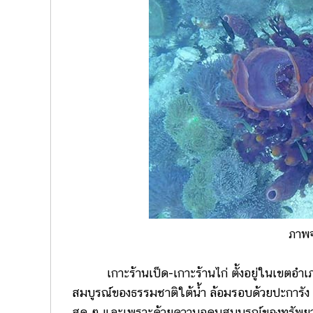
ภาพ
เกาะร้านเป็ด-เกาะร้านไก่ ตั้งอยู่ในเขตอำเ
สมบูรณ์ของธรรมชาติใต้น้ำ ล้อมรอบด้วยปะการัง
สุด ๆ และเพราะด้วยความอุดมสมบูรณ์ของทรัพยาก