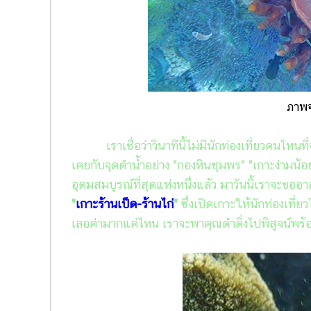
ภาพ
เราเชื่อว่าวินาทีนี้ไม่มีนักท่องเที่ยวคนไหน
เคยกับจุดดำน้ำอย่าง "กองหินชุมพร" "เกาะง่ามน้อย"
อุดมสมบูรณ์ที่สุดแห่งหนึ่งแล้ว มาวันนี้เราจะขออา
"
เกาะร้านเป็ด-ร้านไก่
"
ซึ่งเปิดเกาะให้นักท่องเที่
เลอค่ามากแค่ไหน เราจะพาคุณดำดิ่งไปพิสูจน์พร้อ