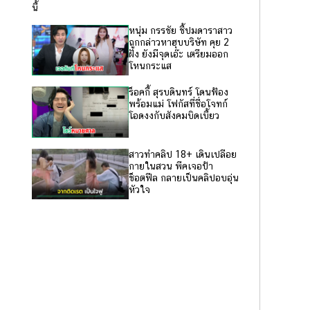
นี้
หนุ่ม กรรชัย ชี้ปมดาราสาว
ถูกกล่าวหาฮุบบริษัท คุย 2
ฝั่ง ยังมีจุดเอ๊ะ เตรียมออก
โหนกระแส
ร็อคกี้ สุรบดินทร์ โดนฟ้อง
พร้อมแม่ โฟกัสที่ชื่อโจทก์
โอดงงกับสังคมบิดเบี้ยว
สาวทำคลิป 18+ เดินเปลือย
กายในสวน พีคเจอป้า
ช็อตฟีล กลายเป็นคลิปอบอุ่น
หัวใจ