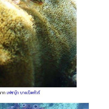
จาก
เฟซบุ๊ก บางเบิดทัวร์