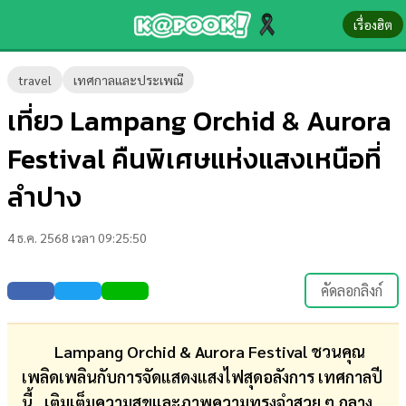
เรื่องฮิต
ข่าว-
travel
เทศกาลและประเพณี
ความ
เที่ยว Lampang Orchid & Aurora
รู้
Festival คืนพิเศษแห่งแสงเหนือที่
ข่าว
ลำปาง
ข่าว
4 ธ.ค. 2568 เวลา 09:25:50
บันเทิง
ตรวจ
คัดลอกลิงก์
หวย
ผล
Lampang Orchid & Aurora Festival ชวนคุณ
บอล
เพลิดเพลินกับการจัดแสดงแสงไฟสุดอลังการ เทศกาลปี
สด
นี้…เติมเต็มความสุขและภาพความทรงจำสวย ๆ กลาง