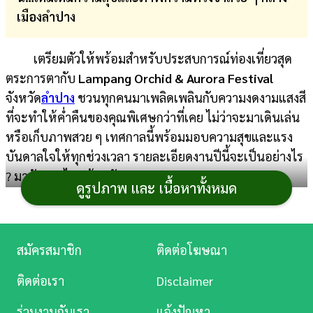
เมืองลำปาง
การ
เงิน
เตรียมตัวให้พร้อมสำหรับประสบการณ์ท่องเที่ยวสุด
การ
ตระการตากับ
Lampang Orchid & Aurora Festival
ศึกษา
จังหวัด
ลำปาง
ชวนทุกคนมาเพลิดเพลินกับความงดงามแสงสี
ที่จะทำให้ค่ำคืนของคุณพิเศษกว่าที่เคย ไม่ว่าจะมาเดินเล่น
บันเทิง
หรือเก็บภาพสวย ๆ เทศกาลนี้พร้อมมอบความสุขและแรง
บันดาลใจให้ทุกช่วงเวลา รายละเอียดงานปีนี้จะเป็นอย่างไร
ดู
? มาอัปเดตไปพร้อมกันเลย
หนัง
ดูรูปภาพ และ เนื้อหาทั้งหมด
Music
Lampang Orchid &
Station
สมัครสมาชิก
ติดต่อโฆษณา
Aurora Festival
ละคร
ติดต่อเรา
Disclaimer
บันเทิง
ลำปาง
ร่วมงานกับเรา
แจ้งปัญหา