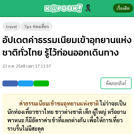
เรื่องฮิต
ข่าว-
travel
Tips ท่องเที่ยว
ความ
อัปเดตค่าธรรมเนียมเข้าอุทยานแห่ง
รู้
ชาติทั่วไทย รู้ไว้ก่อนออกเดินทาง
ข่าว
23 ก.ค. 2568 เวลา 17:11:57
ข่าว
บันเทิง
คัดลอกลิงก์
ตรวจ
หวย
ค่าธรรมเนียมเข้าชมอุทยานแห่งชาติ
ไม่ว่าจะเป็น
นักท่องเที่ยวชาวไทย ชาวต่างชาติ เด็ก ผู้ใหญ่ หรือยาน
ผล
พาหนะ ก็มีอัตราค่าเข้าที่แตกต่างกัน เพื่อให้การเที่ยว
บอล
ราบรื่นไม่มีสะดุด
สด