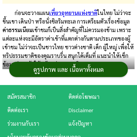
การ
ก่อนจะวางแผน
เที่ยวอุทยานแห่งชาติ
ในไทย ไม่ว่าจะ
เงิน
ขึ้นเขา เดินป่า หรือนั่งชิลริมทะเล การเตรียมตัวเรื่องข้อมูล
ค่าธรรมเนียม
เข้าชมก็เป็นสิ่งสำคัญที่ไม่ควรมองข้าม เพราะ
การ
แต่ละแห่งจะมีอัตราค่าเข้าที่แตกต่างกันตามประเภทของผู้
ศึกษา
เข้าชม ไม่ว่าจะเป็นชาวไทย ชาวต่างชาติ เด็ก ผู้ใหญ่ เพื่อให้
บันเทิง
ทริปธรรมชาติของคุณราบรื่น สนุกได้เต็มที่ แนะนำให้เช็ก
ข้อมูลล่วงหน้าให้พร้อมก่อนออกเดินทาง
ดูรูปภาพ และ เนื้อหาทั้งหมด
ดู
หนัง
ค่าธรรมเนียมเข้าชมอุทยาน
Music
สมัครสมาชิก
ติดต่อโฆษณา
แห่งชาติ
Station
ติดต่อเรา
Disclaimer
ละคร
ร่วมงานกับเรา
แจ้งปัญหา
บันเทิง
ข้อมูลจาก
เฟซบุ๊ก สำนักอุทยานแห่งชาติ - National
นโยบายคุ้มครองข้อมูลส่วนบุคคล