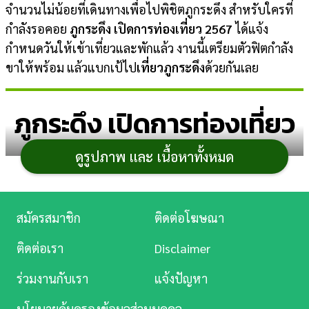
จำนวนไม่น้อยที่เดินทางเพื่อไปพิชิตภูกระดึง สำหรับใครที่
การ
กำลังรอคอย
ภูกระดึง เปิดการท่องเที่ยว 2567
ได้แจ้ง
เงิน
กำหนดวันให้เข้าเที่ยวและพักแล้ว งานนี้เตรียมตัวฟิตกำลัง
ขาให้พร้อม แล้วแบกเป้ไป
เที่ยวภูกระดึง
ด้วยกันเลย
การ
ศึกษา
ภูกระดึง เปิดการท่องเที่ยว
บันเทิง
2567
ดูรูปภาพ และ เนื้อหาทั้งหมด
ดู
หนัง
Music
สมัครสมาชิก
ติดต่อโฆษณา
Station
ติดต่อเรา
Disclaimer
ละคร
ร่วมงานกับเรา
แจ้งปัญหา
บันเทิง
นโยบายคุ้มครองข้อมูลส่วนบุคคล