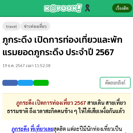
เรื่องฮิต
ข่าว-
travel
ข่าวท่องเที่ยว
ความ
ภูกระดึง เปิดการท่องเที่ยวและพัก
รู้
แรมยอดภูกระดึง ประจำปี 2567
ข่าว
19 ธ.ค. 2567 เวลา 11:52:38
ข่าว
บันเทิง
คัดลอกลิงก์
ตรวจ
หวย
ภูกระดึง เปิดการท่องเที่ยว 2567
สายเดิน สายเที่ยว
ธรรมชาติ ถึงเวลาสะกิดคนข้าง ๆ ให้ได้เสียเหงื่อกันแล้ว
ผล
บอล
ภูกระดึง
ที่เที่ยวเลย
สุดฮิต แต่ละปีมีนักท่องเที่ยวเป็น
สด