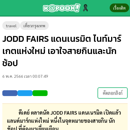
เรื่องฮิต
ข่าว-
travel
เที่ยวกรุงเทพ
ความ
JODD FAIRS แดนเนรมิต ไนท์มาร์
รู้
เกตแห่งใหม่ เอาใจสายกินและนัก
ข่าว
ช้อป
ข่าว
6 พ.ค. 2566 เวลา 00:07:49
บันเทิง
ตรวจ
คัดลอกลิงก์
หวย
ผล
ดีเดย์ ตลาดนัด JODD FAIRS แดนเนรมิต เปิดแล้ว
บอล
แลนด์มาร์กแห่งใหม่ หนึ่งในจุดหมายของสายกิน นัก
สด
ช้อป ที่ต้องมาเยี่ยมเยือน