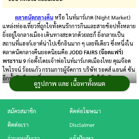
การ
ตลาดนัดกลางคืน
หรือ ไนท์มาร์เกต (Night Market)
เงิน
แหล่งท่องเที่ยวที่ถูกใจทั้งคนรักการกินและสายช้อปทั้งหลาย
การ
ยิ่งอยู่ใจกลางเมือง เดินทางสะดวกด้วยละก็ ยิ่งกลายเป็น
ศึกษา
สถานที่แฮงก์เอาต์น่าไปเช็กอินมาก ๆ เลยทีเดียว ซึ่งหนึ่งใน
ตลาดนัดกลางคืนยอดนิยมคือ
JODD FAIRS
(จ๊อดแฟร์)
บันเทิง
พระราม 9
ก่อตั้งโดยเจ้าพ่อไนท์มาร์เกตเมืองไทย คุณจ๊อด
ไพโรจน์ ร้อยแก้ว กรรมการผู้จัดการ บริษัท รอดส์ แอนด์ ซัน
ดู
อีกทั้งยังเป็นคนที่ปลุกกระแสตลาดกลางคืนให้กลับมา
หนัง
ดูรูปภาพ และ เนื้อหาทั้งหมด
ครึกครื้นอีกครั้ง
Music
Station
ล่าสุดเพื่อเป็นการสร้างแบรนด์ตลาดนัดกลางคืนให้เป็น
สมัครสมาชิก
ติดต่อโฆษณา
ที่รู้จักทั้งคนไทยและนักท่องเที่ยวต่างชาติ จึงเกิดเป็นโปรเจ
ละคร
กต์
JODD FAIRS แดนเนรมิต
ขึ้นมา และเปิดอย่างเป็น
ติดต่อเรา
Disclaimer
ทางการไปเมื่อวันที่ 28 เมษายน 2566 เรียกว่าเป็นตลาดนัด
บันเทิง
ร่วมงานกับเรา
แจ้งปัญหา
กลางคืนแห่งใหม่ของกรุงเทพฯ วันนี้เราจะพาทุกคนไปเที่ยว