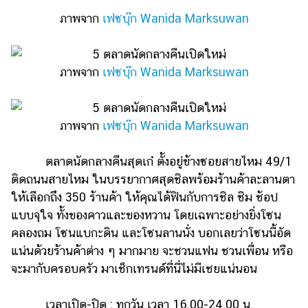
ภาพจาก
เฟซบุ๊ก Wanida Marksuwan
รถยนต์
บ้าน
และ
ภาพจาก
เฟซบุ๊ก Wanida Marksuwan
การ
ตกแต่ง
มือ
ภาพจาก
เฟซบุ๊ก Wanida Marksuwan
ถือ
ราคา
ตลาดนัดกลางคืนสุดเก๋ ตั้งอยู่ข้างซอยสายไหม 49/1
ทอง
ติดถนนสายไหม ในบรรยากาศสุดชิลพร้อมร้านค้าละลานตา
ให้เลือกถึง 350 ร้านค้า ให้คุณได้ฟินกับการชิล ชิม ช้อป
ราคา
แบบจุใจ ทั้งของคาวและของหวาน โดยเฉพาะอย่างยิ่งโซน
น้ำมัน
คลองถม โซนแบกะดิน และโซนลานนั่ง บอกเลยว่าโซนนี้อัด
วา
แน่นด้วยร้านค้าต่าง ๆ มากมาย จะชวนแฟน ชวนเพื่อน หรือ
ไร
จะมากับครอบครัว มาเช็กเทรนด์ที่นี่ไม่มีเชยแน่นอน
ตี้
เวลาเปิด-ปิด : ทุกวัน เวลา 16.00-24.00 น.