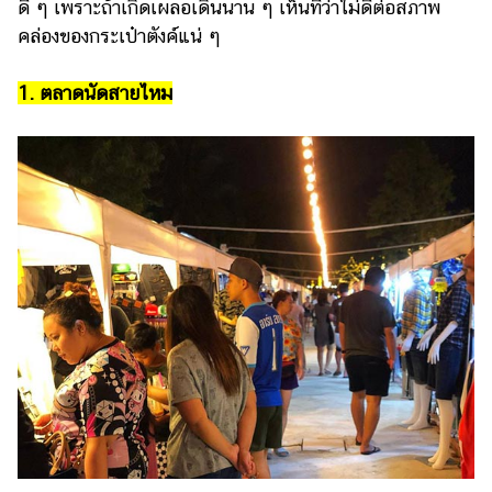
ไตล์
ดี ๆ เพราะถ้าเกิดเผลอเดินนาน ๆ เห็นทีว่าไม่ดีต่อสภาพ
คล่องของกระเป๋าตังค์แน่ ๆ
ดูด
วง
1. ตลาดนัดสายไหม
ผู้
หญิง
ผู้ชาย
สุขภาพ
ท่อง
เที่ยว
สูตร
อาหาร
ง่ายๆ
ช้อป
ปิ้ง