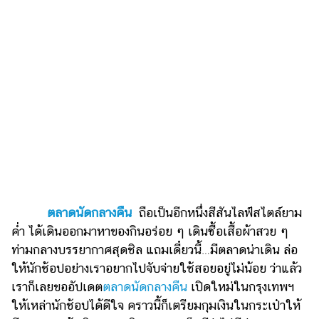
เงิน
การ
ศึกษา
บันเทิง
รูปภาพ
ดู
หนัง
Music
Station
ตลาดนัดกลางคืน
ถือเป็นอีกหนึ่งสีสันไลฟ์สไตล์ยาม
ละคร
ค่ำ ได้เดินออกมาหาของกินอร่อย ๆ เดินซื้อเสื้อผ้าสวย ๆ
ท่ามกลางบรรยากาศสุดชิล แถมเดี๋ยวนี้…มีตลาดน่าเดิน ล่อ
บันเทิง
ให้นักช้อปอย่างเราอยากไปจับจ่ายใช้สอยอยู่ไม่น้อย ว่าแล้ว
เกาหลี
เราก็เลยขออัปเดต
ตลาดนัดกลางคืน
เปิดใหม่ในกรุงเทพฯ
ไลฟ์
ให้เหล่านักช้อปได้ดีใจ คราวนี้ก็เตรียมกุมเงินในกระเป๋าให้