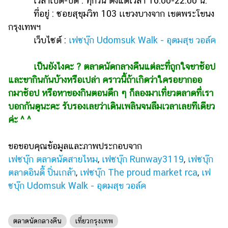
เวลาเปิด-ปิด : ทุกวัน ตั้งแต่เวลา 16.00-22.00 น.
ที่อยู่ : ซอยสุขุมวิท 103 เเขวงบางจาก เขตพระโขนง
กรุงเทพฯ
เว็บไซต์ :
เฟซบุ๊ก Udomsuk Walk - อุดมสุข วอล์ค
เป็นยังไงคะ ? ตลาดนัดกลางคืนแต่ละที่ถูกใจขาช้อป
และขากินกันบ้างหรือเปล่า คราวนี้ถ้าเกิดว่าใครอยากออ
กมาช้อป หรือหาของกินตอนดึก ๆ ก็ลองมาเที่ยวตลาดที่เรา
บอกกันดูนะคะ รับรองเลยว่าเดินเพลินจนลืมเวลาเลยทีเดียว
ค่ะ ^ ^
ขอขอบคุณข้อมูลและภาพประกอบจาก
เฟซบุ๊ก ตลาดนัดสายไหม
,
เฟซบุ๊ก Runway3119
,
เฟซบุ๊ก
ตลาดอินดี้ ปิ่นเกล้า
,
เฟซบุ๊ก The proud market rca
,
เฟ
ซบุ๊ก Udomsuk Walk - อุดมสุข วอล์ค
ตลาดนัดกลางคืน
เที่ยวกรุงเทพ