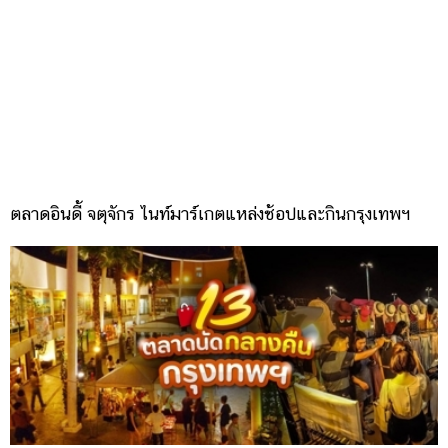
ตลาดอินดี้ จตุจักร ไนท์มาร์เกตแหล่งช้อปและกินกรุงเทพฯ