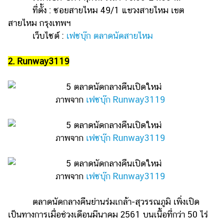
แต่งงาน
ที่ตั้ง : ซอยสายไหม 49/1 แขวงสายไหม เขต
สายไหม กรุงเทพฯ
แม่
เว็บไซต์ :
เฟซบุ๊ก ตลาดนัดสายไหม
และ
เด็ก
2. Runway3119
สัตว์
เลี้ยง
Infographic
ภาพจาก
เฟซบุ๊ก Runway3119
บริการ
ภาพจาก
เฟซบุ๊ก Runway3119
แอปฯ
กระปุก
คอร์ส
ภาพจาก
เฟซบุ๊ก Runway3119
ออนไลน์
ตลาดนัดกลางคืนย่านร่มเกล้า-สุวรรณภูมิ เพิ่งเปิด
เรียน
เลข
เป็นทางการเมื่อช่วงเดือนมีนาคม 2561 บนเนื้อที่กว่า 50 ไร่