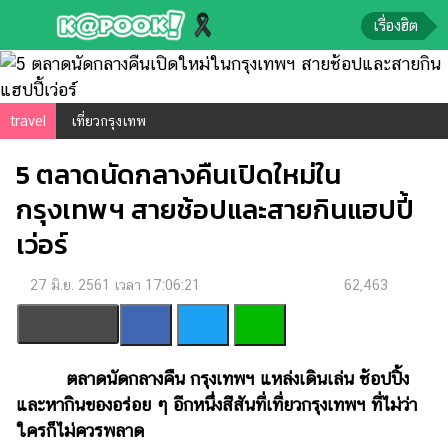
เรื่องฮิต
ข่าว-
ความ
travel
เที่ยวกรุงเทพ
รู้
5 ตลาดนัดกลางคืนเปิดใหม่ใน
ข่าว
กรุงเทพฯ สายช้อปและสายกินแฮปปี้
ข่าว
เว่อร์
บันเทิง
27 มิ.ย. 2561 เวลา 17:06:21
62,463
ตรวจ
หวย
ผล
บอล
ตลาดนัดกลางคืน กรุงเทพฯ แหล่งเดินเล่น ช้อปปิ้ง
สด
และหากินของอร่อย ๆ อีกหนึ่งสีสันที่เที่ยวกรุงเทพฯ ที่ไม่ว่า
ใครก็ไม่ควรพลาด
การ