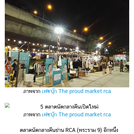
ภาพจาก
เฟซบุ๊ก The proud market rca
ภาพจาก
เฟซบุ๊ก The proud market rca
ตลาดนัดกลางคืนย่าน RCA (พระราม 9) อีกหนึ่ง