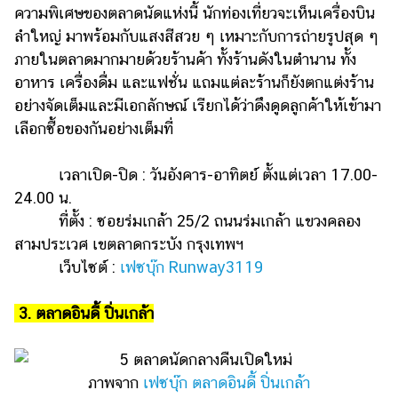
ออนไลน์
ความพิเศษของตลาดนัดแห่งนี้ นักท่องเที่ยวจะเห็นเครื่องบิน
ลำใหญ่ มาพร้อมกับแสงสีสวย ๆ เหมาะกับการถ่ายรูปสุด ๆ
ติดต่อ
ภายในตลาดมากมายด้วยร้านค้า ทั้งร้านดังในตำนาน ทั้ง
โฆษณา
อาหาร เครื่องดื่ม และแฟชั่น แถมแต่ละร้านก็ยังตกแต่งร้าน
แจ้ง
อย่างจัดเต็มและมีเอกลักษณ์ เรียกได้ว่าดึงดูดลูกค้าให้เข้ามา
ปัญหา
เลือกซื้อของกันอย่างเต็มที่
ร่วม
งาน
เวลาเปิด-ปิด : วันอังคาร-อาทิตย์ ตั้งแต่เวลา 17.00-
กับ
24.00 น.
เรา
ที่ตั้ง : ซอยร่มเกล้า 25/2 ถนนร่มเกล้า แขวงคลอง
สามประเวศ เขตลาดกระบัง กรุงเทพฯ
เว็บไซต์ :
เฟซบุ๊ก Runway3119
3. ตลาดอินดี้ ปิ่นเกล้า
ภาพจาก
เฟซบุ๊ก ตลาดอินดี้ ปิ่นเกล้า