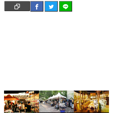
เงิน
การ
ศึกษา
บันเทิง
รูปภาพ
ดู
หนัง
Music
Station
ละคร
บันเทิง
เกาหลี
ไลฟ์