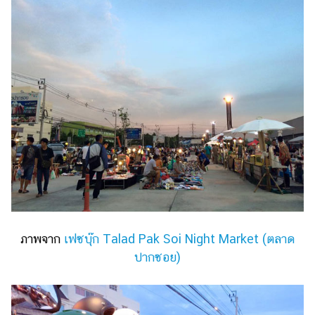
ภาพจาก
เฟซบุ๊ก Talad Pak Soi Night Market (ตลาด
ปากซอย)