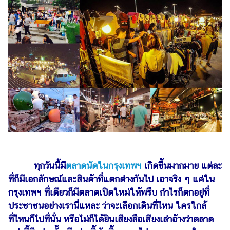
ไตล์
ดูด
วง
ผู้
หญิง
ผู้ชาย
สุขภาพ
ท่อง
เที่ยว
สูตร
ทุกวันนี้มี
ตลาดนัดในกรุงเทพฯ
เกิดขึ้นมากมาย แต่ละ
อาหาร
ที่ก็มีเอกลักษณ์และสินค้าที่แตกต่างกันไป เอาจริง ๆ แค่ใน
ง่ายๆ
กรุงเทพฯ ที่เดียวก็มีตลาดเปิดใหม่ให้พรึบ กำไรก็ตกอยู่ที่
ช้อป
ประชาชนอย่างเรานี่แหละ ว่าจะเลือกเดินที่ไหน ใครใกล้
ปิ้ง
ที่ไหนก็ไปที่นั่น หรือไม่ก็ได้ยินเสียงลือเสียงเล่าอ้างว่าตลาด