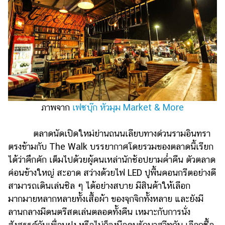
ออนไลน์
ติดต่อ
โฆษณา
แจ้ง
ปัญหา
ร่วม
งาน
กับ
ภาพจาก
เฟซบุ๊ก หัวมุม Market & More
เรา
ตลาดนัดเปิดใหม่ย่านถนนเลียบทางด่วนรามอินทรา
ตรงข้ามกับ The Walk บรรยากาศโดยรวมของตลาดนี้เรียก
ได้ว่าคึกคัก เต็มไปด้วยผู้คนเหล่านักช้อปยามค่ำคืน ตัวตลาด
ค่อนข้างใหญ่ สะอาด สว่างด้วยไฟ LED ปูพื้นคอนกรีตอย่างดี
สามารถเดินเล่นชิล ๆ ได้อย่างสบาย มีสินค้าให้เลือก
มากมายหลากหลายทั้งเสื้อผ้า ของจุกจิกทั้งหลาย และยังมี
ลานกลางมีดนตรีสดเล่นตลอดทั้งคืน เหมาะกับการนั่ง
สังสรรค์กับเพื่อนฝูง หรือไม่ก็จูงมือคนรักมาสวีทกัน เลือกซื้อ