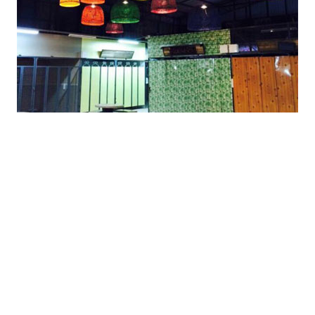
ภาพจาก
เฟซบุ๊ก ตลาดโรงนา – Rongna Market