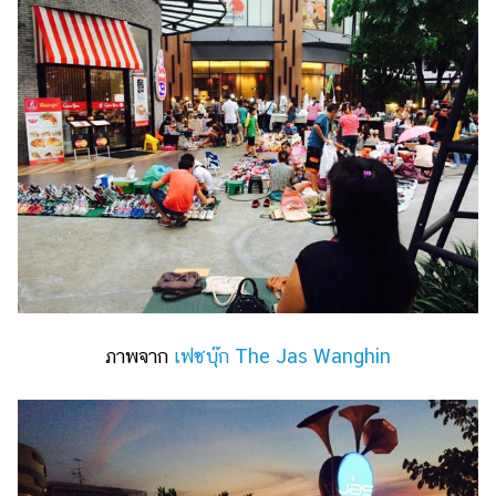
ภาพจาก
เฟซบุ๊ก The Jas Wanghin