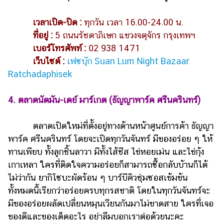
เวลาเปิด-ปิด :
ทุกวัน เวลา 16.00-24.00 น.
ที่อยู่ :
5 ถนนรัชดาภิเษก แขวงจตุจักร กรุงเทพฯ
เบอร์โทรศัพท์ :
02 938 1471
เว็บไซต์ :
เฟซบุ๊ก Suan Lum Night Bazaar
Ratchadaphisek
4. ตลาดนัดมัน-เดย์ มาร์เกต (ธัญญาพาร์ค ศรีนครินทร์)
ตลาดเปิดใหม่ที่ตั้งอยู่ทางด้านหน้าศูนย์การค้า ธัญญา
พาร์ค ศรีนครินทร์ โดยจะเปิดทุกวันจันทร์ มีของอร่อย ๆ ให้
ทานเพียบ ทั้งลูกชิ้นลาวา มีทั้งไส้ชีส ไข่หอยเม่น และไข่กุ้ง
เกาเหลา ใครที่ติดใจความอร่อยก็สามารถซื้อกลับบ้านก็ได้
ไม่ว่ากัน ยากิโซบะผัดร้อน ๆ บาร์บีคิวชุ่มซอสเข้มข้น
ทั้งหมดนี้เรียกว่าอร่อยครบทุกรสชาติ โดยในทุกวันจันทร์จะ
มีของอร่อยผลัดเปลี่ยนหมุนเวียนกันมาไม่ขาดสาย ใครที่เจอ
ของดีและของเด็ดอะไร อย่าลืมบอกเราต่อด้วยนะคะ