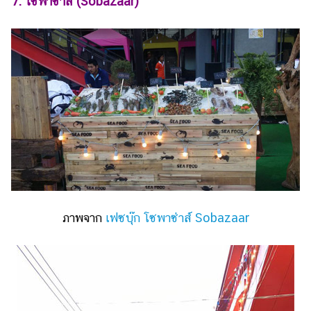
7. โซพาซ่าส์ (Sobazaar)
ภาพจาก
เฟซบุ๊ก โซพาซ่าส์ Sobazaar