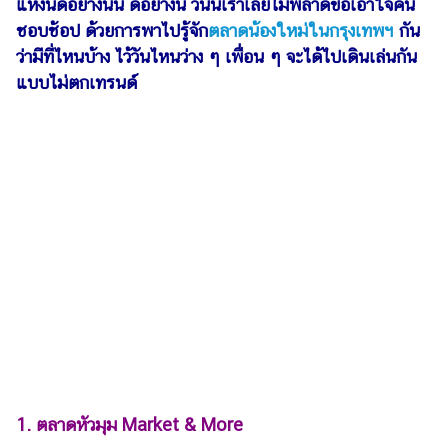
แห่งนี้ดีอย่างนั้น ดีอย่างนี้ วันนี้เราเลยไม่พลาดขอเอาใจคน
รถยนต์
ชอบช้อป ด้วยการพาไปรู้จัก
ตลาดน้องใหม่ในกรุงเทพฯ
กัน
ว่ามีที่ไหนบ้าง ไว้วันไหนว่าง ๆ เพื่อน ๆ จะได้ไปเดินเล่นกัน
บ้าน
แบบไม่ตกเทรนด์
และ
การ
ตกแต่ง
มือ
ถือ
ราคา
ทอง
ราคา
น้ำมัน
วา
ไร
ตี้
1. ตลาดหัวมุม Market & More