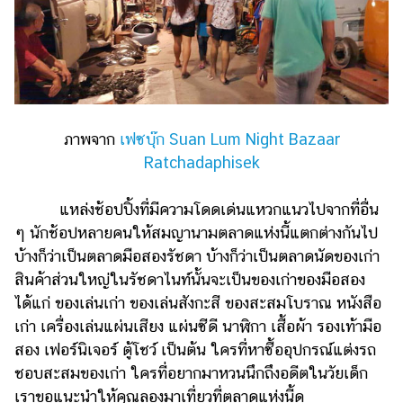
ภาพจาก
เฟซบุ๊ก Suan Lum Night Bazaar
Ratchadaphisek
แหล่งช้อปปิ้งที่มีความโดดเด่นแหวกแนวไปจากที่อื่น
ๆ นักช้อปหลายคนให้สมญานามตลาดแห่งนี้แตกต่างกันไป
บ้างก็ว่าเป็นตลาดมือสองรัชดา บ้างก็ว่าเป็นตลาดนัดของเก่า
สินค้าส่วนใหญ่ในรัชดาไนท์นั้นจะเป็นของเก่าของมือสอง
ได้แก่ ของเล่นเก่า ของเล่นสังกะสี ของสะสมโบราณ หนังสือ
เก่า เครื่องเล่นแผ่นเสียง แผ่นซีดี นาฬิกา เสื้อผ้า รองเท้ามือ
สอง เฟอร์นิเจอร์ ตู้โชว์ เป็นต้น ใครที่หาซื้ออุปกรณ์แต่งรถ
ชอบสะสมของเก่า ใครที่อยากมาหวนนึกถึงอดีตในวัยเด็ก
เราขอแนะนำให้คุณลองมาเที่ยวที่ตลาดแห่งนี้ดู