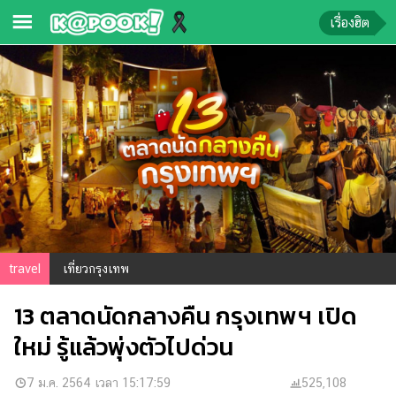
เรื่องฮิต
ข่าว-
ความ
รู้
ข่าว
ข่าว
บันเทิง
ตรวจ
travel
เที่ยวกรุงเทพ
หวย
13 ตลาดนัดกลางคืน กรุงเทพฯ เปิด
ผล
บอล
ใหม่ รู้แล้วพุ่งตัวไปด่วน
สด
การ
7 ม.ค. 2564 เวลา 15:17:59
525,108