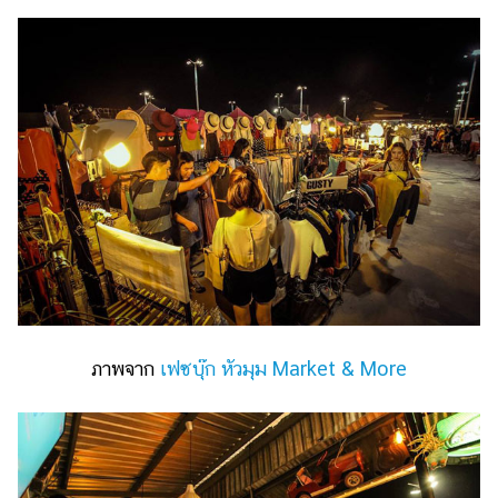
แต่งงาน
แม่
และ
เด็ก
สัตว์
เลี้ยง
Infographic
บริการ
แอปฯ
กระปุก
ภาพจาก
เฟซบุ๊ก หัวมุม Market & More
คอร์ส
ออนไลน์
เรียน
เลข