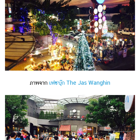
ภาพจาก
เฟซบุ๊ก The Jas Wanghin