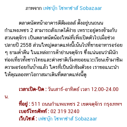
ภาพจาก
เฟซบุ๊ก โซพาซ่าส์ Sobazaar
ตลาดนัดหน้าอาคารดีดีมอลล์ ตั้งอยู่บนถนน
กำแพงเพชร 2 สามารถสังเกตได้ง่าย เพราะอยู่ตรงข้ามกับ
สวนจตุจักร เป็นตลาดนัดน้องใหม่ที่เพิ่งเปิดตัวไปเมื่อช่วง
ปลายปี 2558 ส่วนใหญ่ตลาดแห่งนี้เน้นไปที่ขายอาหารอร่อย
ๆ ยามค่ำคืน ในแหล่งการค้าย่านจตุจักร ซึ่งแน่นอนว่ามีนัก
ท่องเที่ยวทั้งชาวไทยและต่างชาติเริ่มทยอยแวะเวียนเข้ามาชิม
ความอร่อยกันบ้างแล้ว ใครที่เป็นนักชิมตัวยง เราขอแนะนำ
ให้คุณลองหาโอกาสมาเดินที่ตลาดแห่งนี้ดู
เวลาเปิด-ปิด :
วันเสาร์-อาทิตย์ เวลา 12.00-24.00
น.
ที่อยู่ :
511 ถนนกำแพงเพชร 2 เขตจตุจักร กรุงเทพฯ
เบอร์โทรศัพท์ :
02 319 3240
เว็บไซต์ :
เฟซบุ๊ก โซพาซ่าส์ Sobazaar