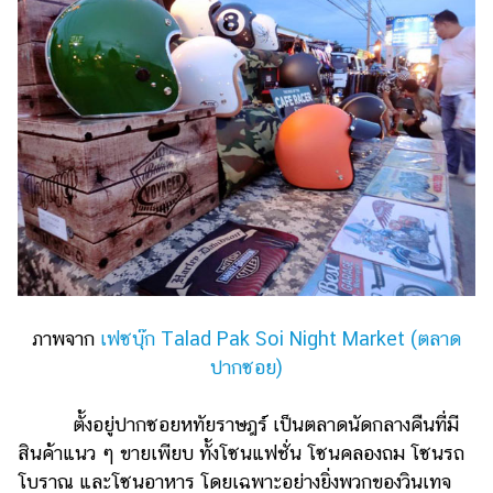
ภาพจาก
เฟซบุ๊ก Talad Pak Soi Night Market (ตลาด
ปากซอย)
ตั้งอยู่ปากซอยหทัยราษฎร์ เป็นตลาดนัดกลางคืนที่มี
สินค้าแนว ๆ ขายเพียบ ทั้งโซนแฟชั่น โซนคลองถม โซนรถ
โบราณ และโซนอาหาร โดยเฉพาะอย่างยิ่งพวกของวินเทจ