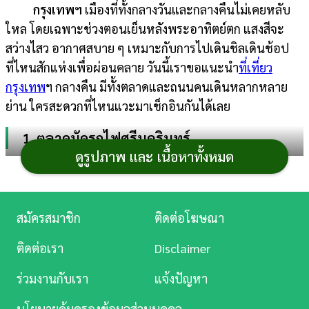
กรุงเทพฯ
เมืองที่ทั้งกลางวันและกลางคืนไม่เคยหลับ
การ
ใหล โดยเฉพาะช่วงตอนเย็นหลังพระอาทิตย์ตก แสงสีจะ
เงิน
สว่างไสว อากาศสบาย ๆ เหมาะกับการไปเดินชิลเดินช้อป
ที่ไหนสักแห่งเพื่อผ่อนคลาย วันนี้เราขอแนะนำ
ที่เที่ยว
การ
กรุงเทพ
ฯ กลางคืน มีทั้งตลาดและถนนคนเดินหลากหลาย
ศึกษา
ย่าน ใครสะดวกที่ไหนแวะมาเช็กอินกันได้เลย
บันเทิง
1. ตลาดนัดรถไฟศรีนครินทร์
ดูรูปภาพ และ เนื้อหาทั้งหมด
ดู
ตลาดนัดกลางคืนสุดแนว พิกัดอยู่ด้านหลังห้าง
หนัง
ซีคอนสแควร์ แหล่งรวมเฟอร์นิเจอร์ ของสะสม ของตกแต่ง
บ้านสุดคลาสสิก สินค้าวินเทจ ร้านสัก ร้านตัดผม ร้านหนังสือ
Music
สมัครสมาชิก
ติดต่อโฆษณา
ร้านรองเท้า ร้านนั่งแฮงก์เอาต์บรรยากาศโกดังเก่า และสตรีต
Station
ฟู้ดหลากหลาย ช่วงเย็น ๆ จนถึงค่ำแวะมาช้อปและชิม รวม
ติดต่อเรา
Disclaimer
ทั้งแวะมาถ่ายรูปกับรถโบราณกันได้
ละคร
ร่วมงานกับเรา
แจ้งปัญหา
บันเทิง
นโยบายคุ้มครองข้อมูลส่วนบุคคล