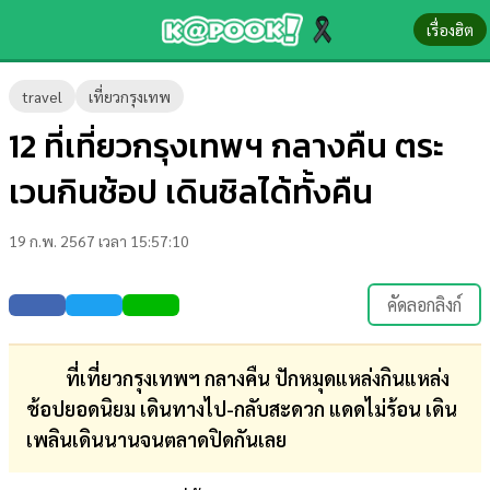
เรื่องฮิต
ข่าว-
travel
เที่ยวกรุงเทพ
ความ
12 ที่เที่ยวกรุงเทพฯ กลางคืน ตระ
รู้
เวนกินช้อป เดินชิลได้ทั้งคืน
ข่าว
19 ก.พ. 2567 เวลา 15:57:10
ข่าว
บันเทิง
คัดลอกลิงก์
ตรวจ
หวย
ที่เที่ยวกรุงเทพฯ กลางคืน ปักหมุดแหล่งกินแหล่ง
ช้อปยอดนิยม เดินทางไป-กลับสะดวก แดดไม่ร้อน เดิน
ผล
เพลินเดินนานจนตลาดปิดกันเลย
บอล
สด